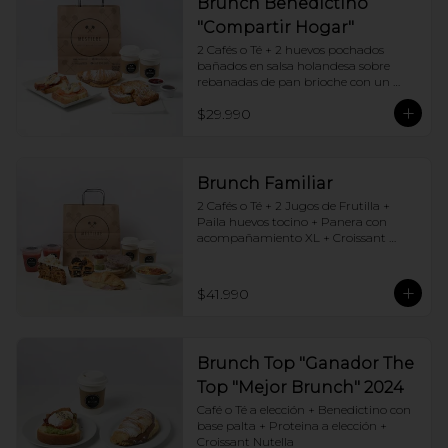
Brunch Benedictino
"Compartir Hogar"
2 Cafés o Té + 2 huevos pochados 
bañados en salsa holandesa sobre 
rebanadas de pan brioche con un 
ingrediente de tu elección + Tostadas 
$29.990
francesas + Croissant de tu elección
Brunch Familiar
2 Cafés o Té + 2 Jugos de Frutilla + 
Paila huevos tocino + Panera con 
acompañamiento XL + Croissant 
Jamón y Queso + Carrot cake + 
Chocotorta
$41.990
Brunch Top "Ganador The
Top "Mejor Brunch" 2024
Café o Té a elección + Benedictino con 
base palta + Proteina a elección + 
Croissant Nutella