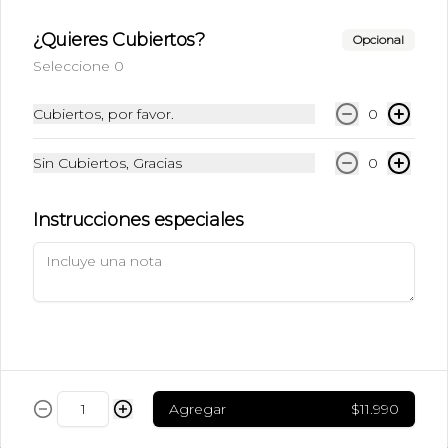
$5.490
¿Quieres Cubiertos?
Opcional
Seleccione 0
Ice Caramel Macchiatto
Sin Azúcar
Cubiertos, por favor.
0
Shot de Ristreto + Leche + Syrup Sin 
Azúcar  + Hielo
Sin Cubiertos, Gracias
0
$5.490
Instrucciones especiales
Ice Chai Latte
Chai (Receta de la casa con azúcar) + 
Leche + Hielo
$5.190
Agregar
$11.990
Ice Latte