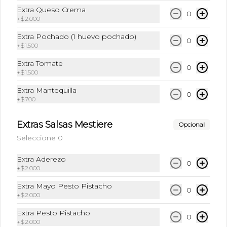
Café Frio + Leche + Hielo + Syrup a 
Extra Queso Crema
0
elección
+
$2.000
Extra Pochado (1 huevo pochado)
0
+
$1.500
$6.490
Extra Tomate
0
+
$1.500
Frappuccino Especial
Extra Mantequilla
0
Café + Leche + Hielo triturado + Sabor 
+
$700
a elección
Extras Salsas Mestiere
Opcional
Seleccione 0
$6.990
Extra Aderezo
0
+
$2.000
Ice Caramel Macchiatto
Extra Mayo Pesto Pistacho
Shot Ristreto + Leche + Syrup + Hielo
0
+
$2.000
Extra Pesto Pistacho
0
+
$2.000