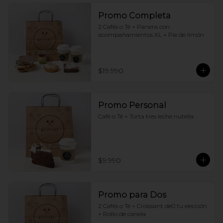
Promo Completa
2 Cafés o Té + Panera con 
acompañamientos XL + Pie de limón
$19.990
Promo Personal
Café o Té + Torta tres leche nutella
$9.990
Promo para Dos
2 Cafés o Té + Croissant de0 tu elección 
+ Rollo de canela