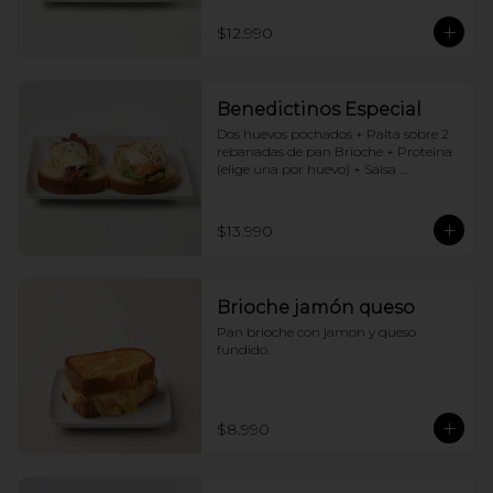
$12.990
Benedictinos Especial
Dos huevos pochados + Palta sobre 2 
rebanadas de pan Brioche + Proteina 
(elige una por huevo) + Salsa 
holandesa
$13.990
Brioche jamón queso
Pan brioche con jamon y queso 
fundido.
$8.990