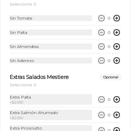
Seleccione 0
$4.990
Sin Tomate
0
Mocca Blanco
Sin Palta
0
Shot de Espresso + Chocolate blanco + 
Leche
Sin Almendras
0
Sin Aderezo
0
$4.290
Extras Salados Mestiere
Opcional
Té
Seleccione 0
Infusiones (Elige el sabor de tu 
preferencia)
Extra Palta
0
+
$2.000
Extra Salmón Ahumado
0
$3.590
+
$2.000
Extra Prosciutto
0