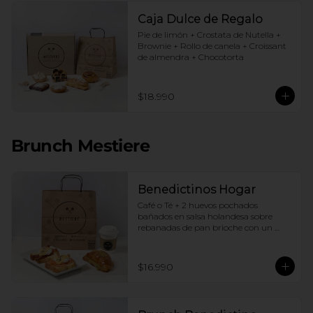
Caja Dulce de Regalo
Pie de limón + Crostata de Nutella + 
Brownie + Rollo de canela + Croissant 
de almendra + Chocotorta
$18.990
Brunch Mestiere
Benedictinos Hogar
Café o Té + 2 huevos pochados 
bañados en salsa holandesa sobre 
rebanadas de pan brioche con un 
ingrediente de tu elección + Croissant 
de almendras
$16.990