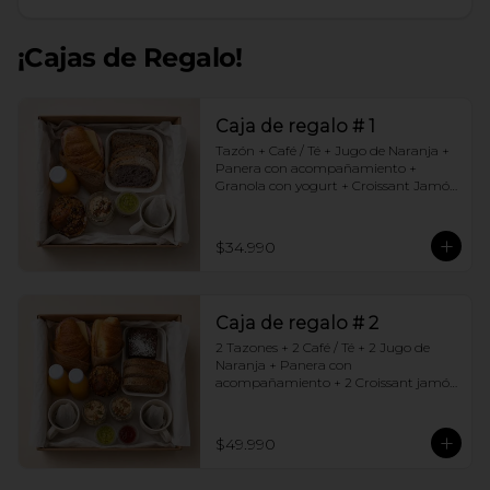
¡Cajas de Regalo!
Caja de regalo # 1
Tazón + Café / Té + Jugo de Naranja + 
Panera con acompañamiento + 
Granola con yogurt + Croissant Jamón 
Queso + Muffin  de Arándanos
$34.990
Caja de regalo # 2
2 Tazones + 2 Café / Té + 2 Jugo de 
Naranja + Panera con 
acompañamiento + 2 Croissant jamón 
queso + 2 Granolas con yogurt + 
Brownie +  Muffins de Arándano
$49.990