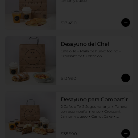
jamón y queso
$13.490
Desayuno del Chef
Cafe o Te + Paila de huevo tocino + 
Croissant de tu elección
$13.990
Desayuno para Compartir
2 Cafes o Te, 2 Jugos naranja + Panera 
con acompañamiento + Croissant 
Jamon y queso + Carrot Cake + 
Crostata Dulce de leche
$35.990