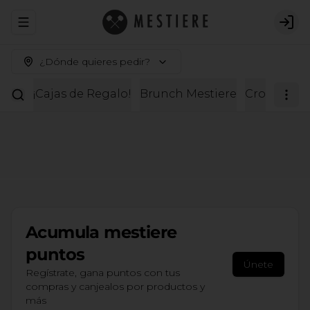
Abrir menu de navegación
Logi
¿Dónde quieres pedir?
¡Cajas de Regalo!
Brunch Mestiere
Croissante
Acumula
mestiere
puntos
Únete
Regístrate, gana puntos con tus
compras y canjealos por productos y
más