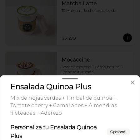
Matcha Latte
Té Matcha + Leche texturizada
$5.490
Mocaccino
Shot de espresso + Cacao natural + 
Leche texturizada
Ensalada Quinoa Plus
$4.990
Mix de hojas verdes + Timbal de quinoa +
Tomate cherry + Camarones + Almendras
fileteadas + Aderezo
Mocca After Eight
Shot de espresso + Cacao natural + 
Personaliza tu Ensalada Quinoa
Leche texturizada + syrup de menta
Opcional
Plus