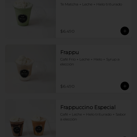
Te Matcha + Leche + Hielo triturado
$6.490
Frappu
Café Frio + Leche + Hielo + Syrup a 
elección
$6.490
Frappuccino Especial
Café + Leche + Hielo triturado + Sabor 
a elección