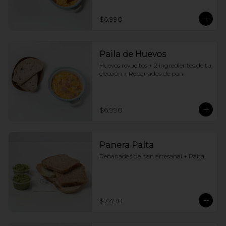
$6.990
Paila de Huevos
Huevos revueltos + 2 ingredientes de tu 
elección + Rebanadas de pan
$6.990
Panera Palta
Rebanadas de pan artesanal + Palta.
$7.490