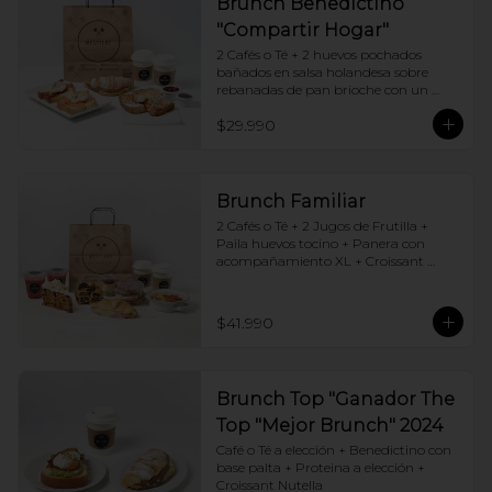
Brunch Benedictino
"Compartir Hogar"
2 Cafés o Té + 2 huevos pochados 
bañados en salsa holandesa sobre 
rebanadas de pan brioche con un 
ingrediente de tu elección + Tostadas 
$29.990
francesas + Croissant de tu elección
Brunch Familiar
2 Cafés o Té + 2 Jugos de Frutilla + 
Paila huevos tocino + Panera con 
acompañamiento XL + Croissant 
Jamón y Queso + Carrot cake + 
Chocotorta
$41.990
Brunch Top "Ganador The
Top "Mejor Brunch" 2024
Café o Té a elección + Benedictino con 
base palta + Proteina a elección + 
Croissant Nutella