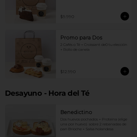
$9.990
Promo para Dos
2 Cafés o Té + Croissant de0 tu elección 
+ Rollo de canela
$12.990
Desayuno - Hora del Té
Benedictino
Dos huevos pochados + Proteina (elige 
una por huevo)  sobre 2 rebanadas de 
pan Brioche + Salsa holandesa