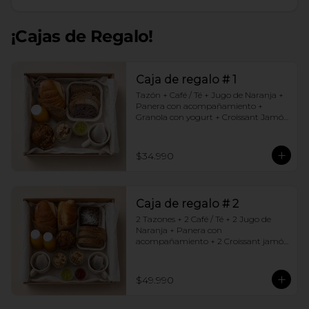
¡Cajas de Regalo!
Caja de regalo # 1
Tazón + Café / Té + Jugo de Naranja + 
Panera con acompañamiento + 
Granola con yogurt + Croissant Jamón 
Queso + Muffin  de Arándanos
$34.990
Caja de regalo # 2
2 Tazones + 2 Café / Té + 2 Jugo de 
Naranja + Panera con 
acompañamiento + 2 Croissant jamón 
queso + 2 Granolas con yogurt + 
Brownie +  Muffins de Arándano
$49.990