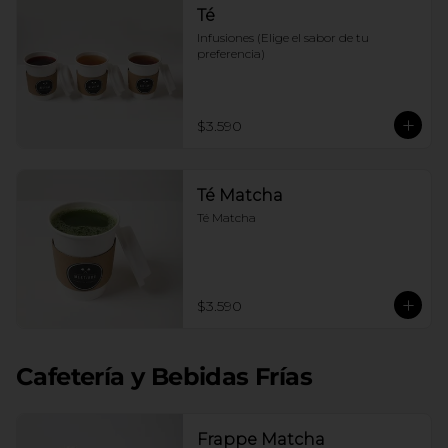
Té
Infusiones (Elige el sabor de tu 
preferencia)
$3.590
Té Matcha
Té Matcha
$3.590
Cafetería y Bebidas Frías
Frappe Matcha