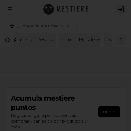
Abrir menu de navegación
Logi
¿Dónde quieres pedir?
¡Cajas de Regalo!
Brunch Mestiere
Croissante
Acumula
mestiere
puntos
Únete
Regístrate, gana puntos con tus
compras y canjealos por productos y
más