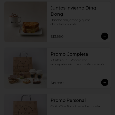
Juntos invierno Ding
Dong
Brioche con jamon y queso + 
chocolate caliente
$13.990
Promo Completa
2 Cafés o Té + Panera con 
acompañamientos XL + Pie de limón
$19.990
Promo Personal
Café o Té + Torta tres leche nutella