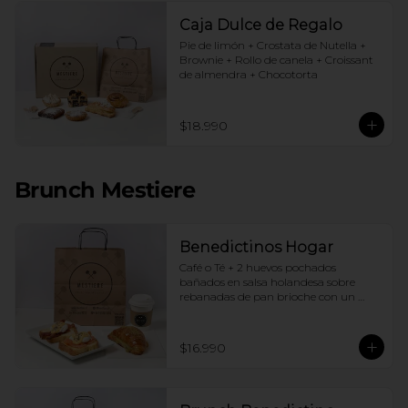
Caja Dulce de Regalo
Pie de limón + Crostata de Nutella + 
Brownie + Rollo de canela + Croissant 
de almendra + Chocotorta
$18.990
Brunch Mestiere
Benedictinos Hogar
Café o Té + 2 huevos pochados 
bañados en salsa holandesa sobre 
rebanadas de pan brioche con un 
ingrediente de tu elección + Croissant 
de almendras
$16.990