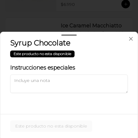
$6.990
Ice Caramel Macchiatto
Shot Ristreto + Leche + Syrup + Hielo
Syrup Chocolate
Este producto no esta disponible
$5.490
Instrucciones especiales
Ice Caramel Macchiatto
Sin Azúcar
Shot de Ristreto + Leche + Syrup Sin 
Azúcar  + Hielo
$5.490
Este producto no esta disponible
Ice Chai Latte