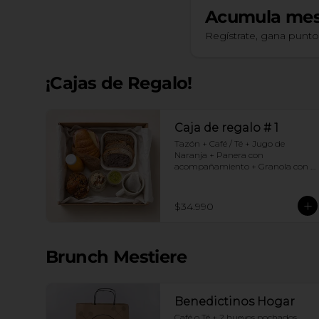
Acumula
mes
Regístrate, gana punt
¡Cajas de Regalo!
Caja de regalo # 1
Tazón + Café / Té + Jugo de 
Naranja + Panera con 
acompañamiento + Granola con 
yogurt + Croissant Jamón Queso + 
Muffin  de Arándanos
$34.990
Brunch Mestiere
Benedictinos Hogar
Café o Té + 2 huevos pochados 