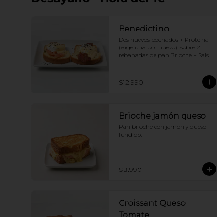
Benedictino
Dos huevos pochados + Proteina 
(elige una por huevo)  sobre 2 
rebanadas de pan Brioche + Salsa 
holandesa
$12.990
Brioche jamón queso
Pan brioche con jamon y queso 
fundido.
$8.990
Croissant Queso
Tomate