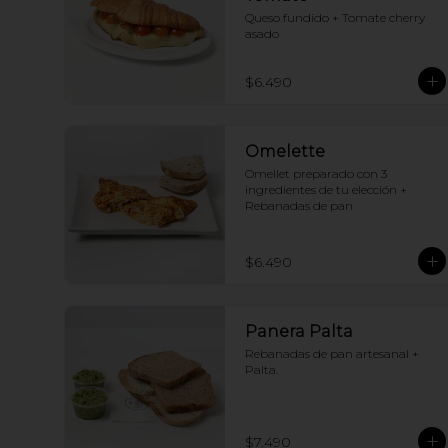
Queso fundido + Tomate cherry 
asado
$6.490
Omelette
Omellet preparado con 3 
ingredientes de tu elección + 
Rebanadas de pan
$6.490
Panera Palta
Rebanadas de pan artesanal + 
Palta.
$7.490