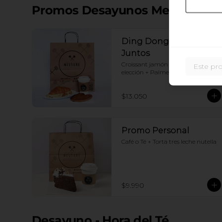
Promos Desayunos Mestiere
Ding Dong: Mejor
Juntos
Croissant jamón queso+ Café a 
Este pr
elección + Palmerita
$13.050
Promo Personal
Café o Té + Torta tres leche nutella
$9.990
Desayuno - Hora del Té