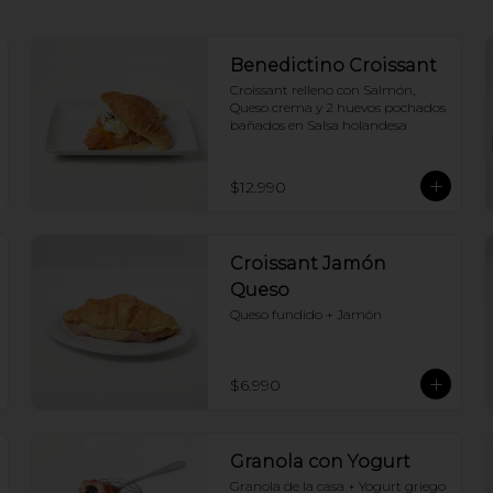
Benedictino Croissant
Croissant relleno con Salmón, 
Queso crema y 2 huevos pochados 
bañados en Salsa holandesa
$12.990
Croissant Jamón
Queso
Queso fundido + Jamón
$6.990
Granola con Yogurt
Granola de la casa + Yogurt griego 