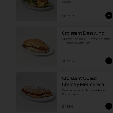
verdes
$8.990
Croissant Desayuno
Queso fundido + Huevos revueltos 
+ Tocino en laminas
$8.990
Croissant Queso
Crema y Mermelada
Queso crema + Mermelada de 
Frambuesa
$4.990