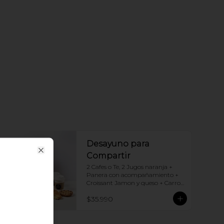
Desayuno para
Compartir
Close
2 Cafes o Te, 2 Jugos naranja + 
Panera con acompañamiento + 
Croissant Jamon y queso + Carrot 
Cake + Crostata Dulce de leche
$35.990