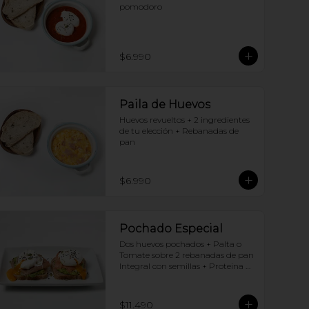
pomodoro
$6.990
Paila de Huevos
Huevos revueltos + 2 ingredientes 
de tu elección + Rebanadas de 
pan
$6.990
Pochado Especial
Dos huevos pochados + Palta o 
Tomate sobre 2 rebanadas de pan 
Integral con semillas + Proteina 
(elige una por huevo)
$11.490