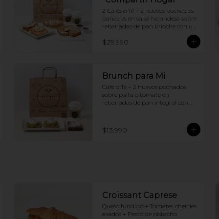
2 Cafés o Té + 2 huevos pochados 
bañados en salsa holandesa sobre 
rebanadas de pan brioche con un 
ingrediente de tu elección + 
$29.990
Tostadas francesas + Croissant de 
tu elección
Brunch para Mi
Café o Té + 2 huevos pochados 
sobre palta o tomate en 
rebanadas de pan integral con 
semillas + Brownie
$13.990
Croissant Caprese
Queso fundido + Tomates cherries 
asados + Pesto de pistacho