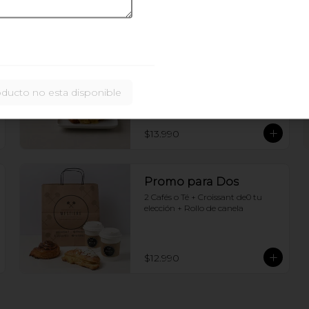
Juntos invierno Ding
Dong
Brioche con jamon y queso + 
oducto no esta disponible
chocolate caliente
$13.990
Promo para Dos
2 Cafés o Té + Croissant de0 tu 
elección + Rollo de canela
$12.990