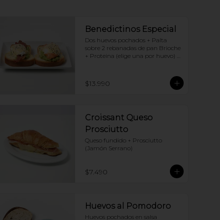
Benedictinos Especial
Dos huevos pochados + Palta 
sobre 2 rebanadas de pan Brioche 
+ Proteina (elige una por huevo) + 
Salsa holandesa
$13.990
Croissant Queso
Prosciutto
Queso fundido + Prosciutto 
(Jamón Serrano)
$7.490
Huevos al Pomodoro
Huevos pochados en salsa 