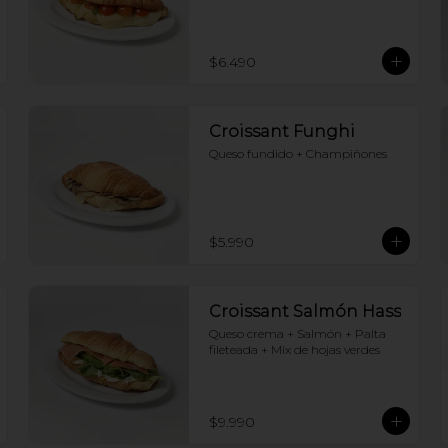
$6.490
Croissant Funghi
Queso fundido + Champiñones
$5.990
Croissant Salmón Hass
Queso crema + Salmón + Palta 
fileteada + Mix de hojas verdes
$9.990