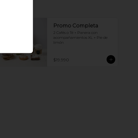
Promo Completa
2 Cafés o Té + Panera con 
acompañamientos XL + Pie de 
limón
$19.990