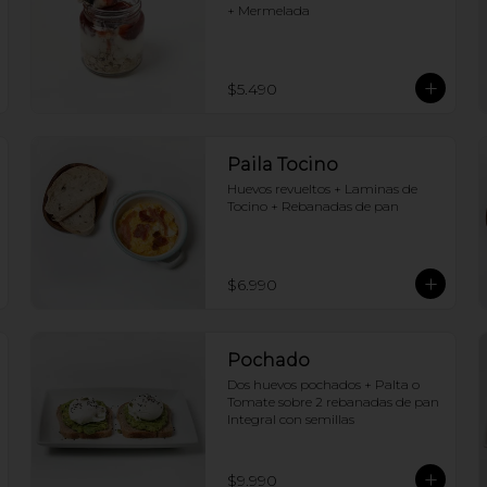
+ Mermelada
$5.490
Paila Tocino
Huevos revueltos + Laminas de 
Tocino + Rebanadas de pan
$6.990
Pochado
Dos huevos pochados + Palta o 
Tomate sobre 2 rebanadas de pan 
Integral con semillas
$9.990