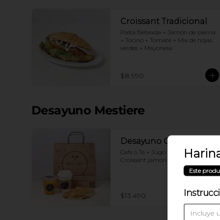
Croissant Tradicional
Palta fileteada + Jamón de pierna 
+ Tocino + Tomate + Mix de hojas 
verdes + Mayonesa
$8.990
Desayuno Mestiere
Desayuno Clásico
Harina
Cafe o Te + Jugo naranja + 
Croissant jamón y queso
Este produ
Instrucc
$13.490