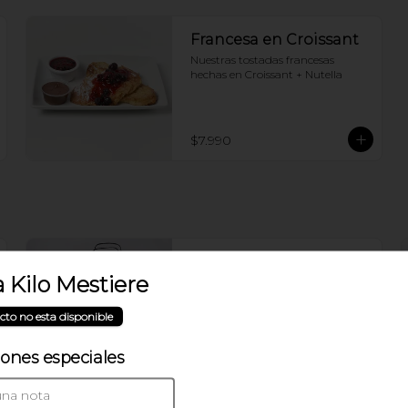
Francesa en Croissant
Nuestras tostadas francesas 
hechas en Croissant + Nutella
$7.990
Desayuno del Chef
 Kilo Mestiere
Cafe o Te + Paila de huevo tocino + 
Croissant de tu elección
cto no esta disponible
iones especiales
$13.990