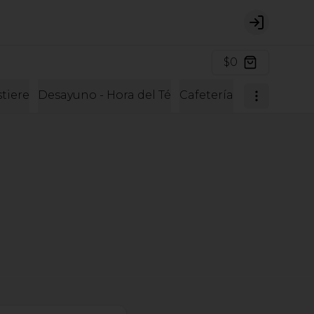
Login
$0
tiere
Desayuno - Hora del Té
Cafetería
Cafetería y 