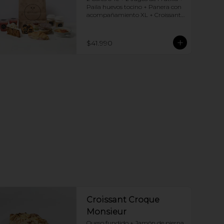
Paila huevos tocino + Panera con 
acompañamiento XL + Croissant 
Jamón y Queso + Carrot cake + 
Chocotorta
$41.990
Croissant Croque
Monsieur
Queso fundido + Jamón de pierna, 