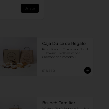
Únete
Caja Dulce de Regalo
Pie de limón + Crostata de Nutella 
+ Brownie + Rollo de canela + 
Croissant de almendra + 
Chocotorta
$18.990
Brunch Familiar
2 Cafés o Té + 2 Jugos de Frutilla + 