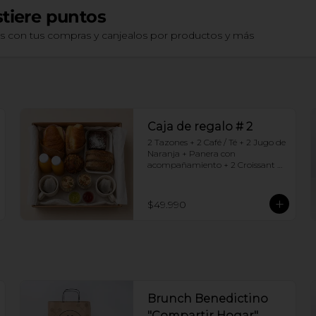
tiere puntos
os con tus compras y canjealos por productos y más
Caja de regalo # 2
2 Tazones + 2 Café / Té + 2 Jugo de 
Naranja + Panera con 
acompañamiento + 2 Croissant 
jamón queso + 2 Granolas con 
yogurt + Brownie +  Muffins de 
Arándano
$49.990
Brunch Benedictino
"Compartir Hogar"