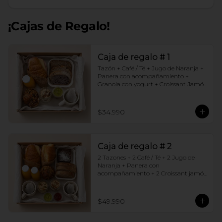
¡Cajas de Regalo!
Caja de regalo # 1
Tazón + Café / Té + Jugo de Naranja + 
Panera con acompañamiento + 
Granola con yogurt + Croissant Jamón 
Queso + Muffin  de Arándanos
$34.990
Caja de regalo # 2
2 Tazones + 2 Café / Té + 2 Jugo de 
Naranja + Panera con 
acompañamiento + 2 Croissant jamón 
queso + 2 Granolas con yogurt + 
Brownie +  Muffins de Arándano
$49.990