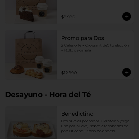
$9.990
Promo para Dos
2 Cafés o Té + Croissant de0 tu elección 
+ Rollo de canela
$12.990
Desayuno - Hora del Té
Benedictino
Dos huevos pochados + Proteina (elige 
una por huevo)  sobre 2 rebanadas de 
pan Brioche + Salsa holandesa