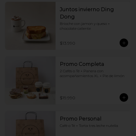
Juntos invierno Ding
Dong
Brioche con jamon y queso + 
chocolate caliente
$13.990
Promo Completa
2 Cafés o Té + Panera con 
acompañamientos XL + Pie de limón
$19.990
Promo Personal
Café o Té + Torta tres leche nutella