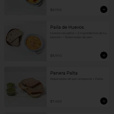
$6.990
Paila de Huevos
Huevos revueltos + 2 ingredientes de tu 
elección + Rebanadas de pan
$6.990
Panera Palta
Rebanadas de pan artesanal + Palta.
$7.490