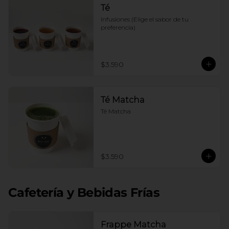
Té
Infusiones (Elige el sabor de tu 
preferencia)
$3.590
Té Matcha
Té Matcha
$3.590
Cafetería y Bebidas Frías
Frappe Matcha