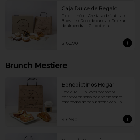
Caja Dulce de Regalo
Pie de limón + Crostata de Nutella + 
Brownie + Rollo de canela + Croissant 
de almendra + Chocotorta
$18.990
Brunch Mestiere
Benedictinos Hogar
Café o Té + 2 huevos pochados 
bañados en salsa holandesa sobre 
rebanadas de pan brioche con un 
ingrediente de tu elección + Croissant 
de almendras
$16.990