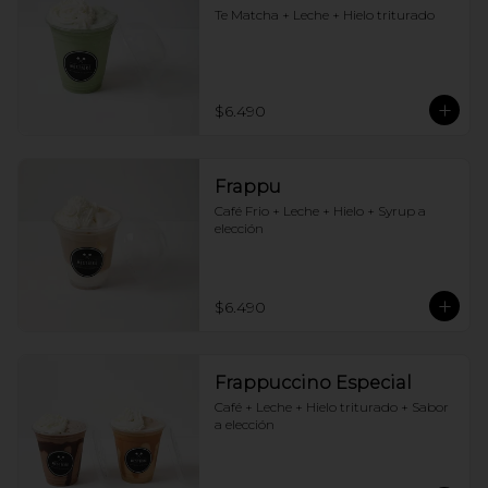
Te Matcha + Leche + Hielo triturado
$6.490
Frappu
Café Frio + Leche + Hielo + Syrup a 
elección
$6.490
Frappuccino Especial
Café + Leche + Hielo triturado + Sabor 
a elección