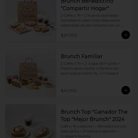
Brunch Benedictino
"Compartir Hogar"
2 Cafés o Té + 2 huevos pochados 
bañados en salsa holandesa sobre 
rebanadas de pan brioche con un 
ingrediente de tu elección + Tostadas 
$29.990
francesas + Croissant de tu elección
Brunch Familiar
2 Cafés o Té + 2 Jugos de Frutilla + 
Paila huevos tocino + Panera con 
acompañamiento XL + Croissant 
Jamón y Queso + Carrot cake + 
Chocotorta
$41.990
Brunch Top "Ganador The
Top "Mejor Brunch" 2024
Café o Té a elección + Benedictino con 
base palta + Proteina a elección + 
Croissant Nutella