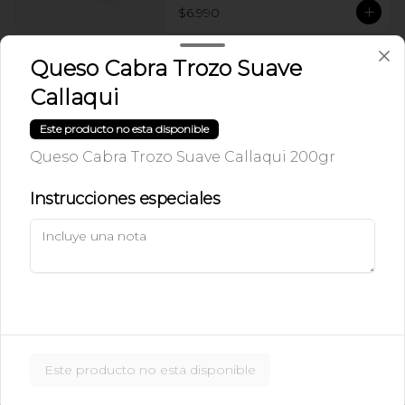
$6.990
Queso Cabra Trozo Suave
Ice Caramel Macchiatto
Callaqui
Shot Ristreto + Leche + Syrup + Hielo
Este producto no esta disponible
Queso Cabra Trozo Suave Callaqui 200gr
$5.490
Instrucciones especiales
Ice Caramel Macchiatto
Sin Azúcar
Shot de Ristreto + Leche + Syrup Sin 
Azúcar  + Hielo
$5.490
Este producto no esta disponible
Ice Chai Latte