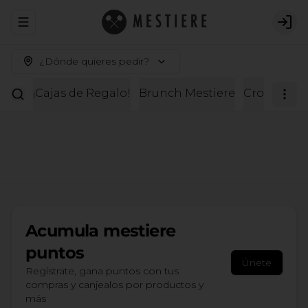
Abrir menu de navegación
Logi
¿Dónde quieres pedir?
¡Cajas de Regalo!
Brunch Mestiere
Croissante
Acumula
mestiere
puntos
Únete
Regístrate, gana puntos con tus
compras y canjealos por productos y
más