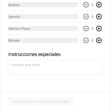
$6.990
Queso
0
Jamón
0
Ice Caramel Macchiatto
Shot Ristreto + Leche + Syrup + Hielo
Jamon Pavo
0
Ricota
0
$5.490
Instrucciones especiales
Ice Caramel Macchiatto
Sin Azúcar
Shot de Ristreto + Leche + Syrup Sin 
Azúcar  + Hielo
$5.490
Este producto no esta disponible
Ice Chai Latte