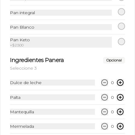
Te Matcha + Leche + Hielo triturado
Pan integral
Pan Blanco
$6.490
Pan Keto
+
$2.500
Frappu
Café Frio + Leche + Hielo + Syrup a 
Ingredientes Panera
Opcional
elección
Seleccione 3
Dulce de leche
0
$6.490
Palta
0
Frappuccino Especial
Mantequilla
0
Café + Leche + Hielo triturado + Sabor 
a elección
Mermelada
0