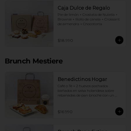
Caja Dulce de Regalo
Pie de limón + Crostata de Nutella + 
Brownie + Rollo de canela + Croissant 
de almendra + Chocotorta
$18.990
Brunch Mestiere
Benedictinos Hogar
Café o Té + 2 huevos pochados 
bañados en salsa holandesa sobre 
rebanadas de pan brioche con un 
ingrediente de tu elección + Croissant 
de almendras
$16.990