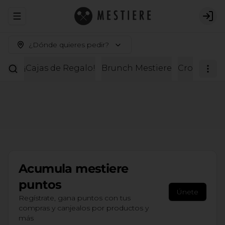
Abrir menu de navegación
Logi
¿Dónde quieres pedir?
¡Cajas de Regalo!
Brunch Mestiere
Croissante
Acumula
mestiere
puntos
Únete
Regístrate, gana puntos con tus
compras y canjealos por productos y
más