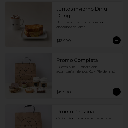
Juntos invierno Ding
Dong
Brioche con jamon y queso + 
chocolate caliente
$13.990
Promo Completa
2 Cafés o Té + Panera con 
acompañamientos XL + Pie de limón
$19.990
Promo Personal
Café o Té + Torta tres leche nutella