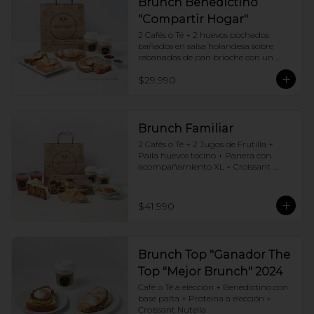
Brunch Benedictino
"Compartir Hogar"
2 Cafés o Té + 2 huevos pochados 
bañados en salsa holandesa sobre 
rebanadas de pan brioche con un 
ingrediente de tu elección + Tostadas 
$29.990
francesas + Croissant de tu elección
Brunch Familiar
2 Cafés o Té + 2 Jugos de Frutilla + 
Paila huevos tocino + Panera con 
acompañamiento XL + Croissant 
Jamón y Queso + Carrot cake + 
Chocotorta
$41.990
Brunch Top "Ganador The
Top "Mejor Brunch" 2024
Café o Té a elección + Benedictino con 
base palta + Proteina a elección + 
Croissant Nutella