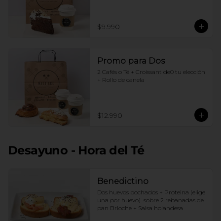
$9.990
Promo para Dos
2 Cafés o Té + Croissant de0 tu elección 
+ Rollo de canela
$12.990
Desayuno - Hora del Té
Benedictino
Dos huevos pochados + Proteina (elige 
una por huevo)  sobre 2 rebanadas de 
pan Brioche + Salsa holandesa