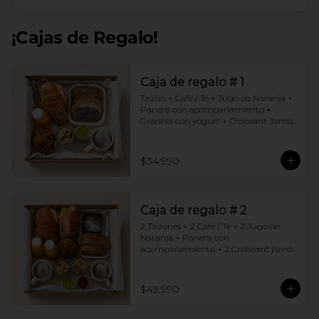
¡Cajas de Regalo!
Caja de regalo # 1
Tazón + Café / Té + Jugo de Naranja + 
Panera con acompañamiento + 
Granola con yogurt + Croissant Jamón 
Queso + Muffin  de Arándanos
$34.990
Caja de regalo # 2
2 Tazones + 2 Café / Té + 2 Jugo de 
Naranja + Panera con 
acompañamiento + 2 Croissant jamón 
queso + 2 Granolas con yogurt + 
Brownie +  Muffins de Arándano
$49.990