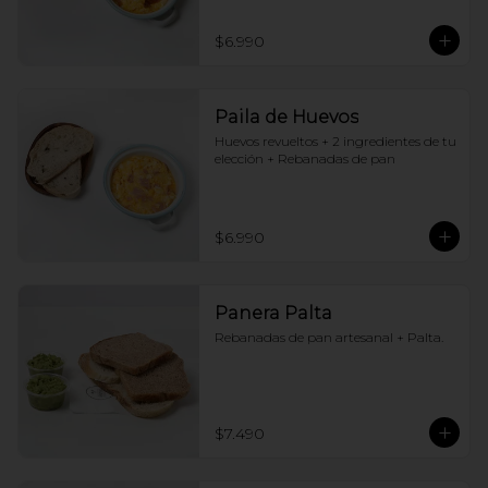
$6.990
Paila de Huevos
Huevos revueltos + 2 ingredientes de tu 
elección + Rebanadas de pan
$6.990
Panera Palta
Rebanadas de pan artesanal + Palta.
$7.490