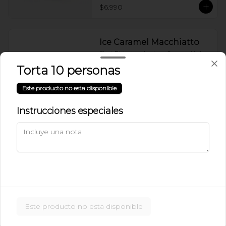
$6.990
Ice Caramel Macchiatto
Shot Ristreto + Leche + Syrup + Hielo
Torta 10 personas
Este producto no esta disponible
$5.490
Instrucciones especiales
Ice Caramel Macchiatto
Sin Azúcar
Shot de Ristreto + Leche + Syrup Sin 
Azúcar  + Hielo
$5.490
Este producto no esta disponible
Ice Chai Latte