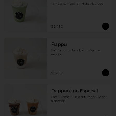
Te Matcha + Leche + Hielo triturado
$6.490
Frappu
Café Frio + Leche + Hielo + Syrup a 
elección
$6.490
Frappuccino Especial
Café + Leche + Hielo triturado + Sabor 
a elección