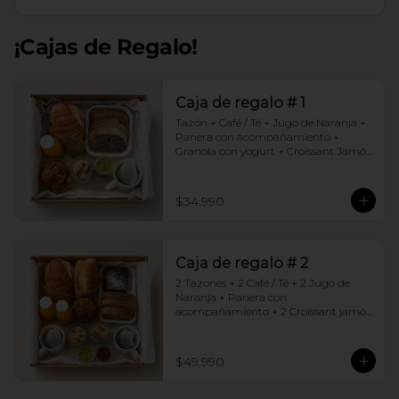
¡Cajas de Regalo!
Caja de regalo # 1
Tazón + Café / Té + Jugo de Naranja + 
Panera con acompañamiento + 
Granola con yogurt + Croissant Jamón 
Queso + Muffin  de Arándanos
$34.990
Caja de regalo # 2
2 Tazones + 2 Café / Té + 2 Jugo de 
Naranja + Panera con 
acompañamiento + 2 Croissant jamón 
queso + 2 Granolas con yogurt + 
Brownie +  Muffins de Arándano
$49.990