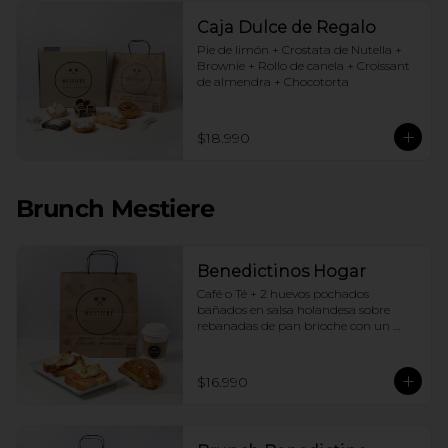
Caja Dulce de Regalo
Pie de limón + Crostata de Nutella + 
Brownie + Rollo de canela + Croissant 
de almendra + Chocotorta
$18.990
Brunch Mestiere
Benedictinos Hogar
Café o Té + 2 huevos pochados 
bañados en salsa holandesa sobre 
rebanadas de pan brioche con un 
ingrediente de tu elección + Croissant 
de almendras
$16.990