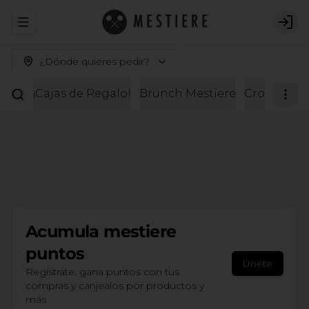
Abrir menu de navegación
Logi
¿Dónde quieres pedir?
¡Cajas de Regalo!
Brunch Mestiere
Croissante
Acumula
mestiere
puntos
Únete
Regístrate, gana puntos con tus
compras y canjealos por productos y
más