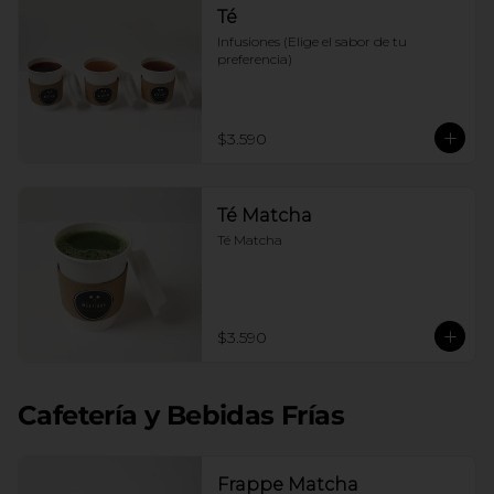
Té
Infusiones (Elige el sabor de tu 
preferencia)
$3.590
Té Matcha
Té Matcha
$3.590
Cafetería y Bebidas Frías
Frappe Matcha