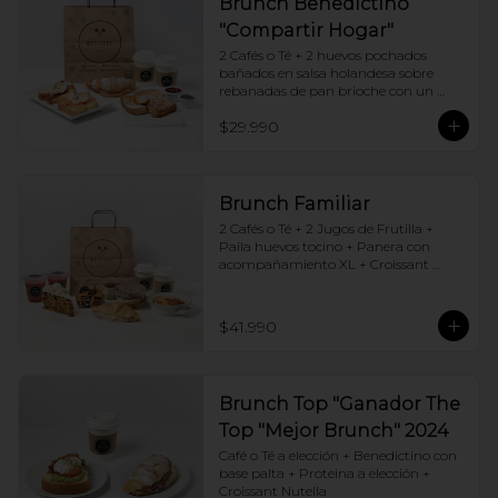
Brunch Benedictino
"Compartir Hogar"
2 Cafés o Té + 2 huevos pochados 
bañados en salsa holandesa sobre 
rebanadas de pan brioche con un 
ingrediente de tu elección + Tostadas 
$29.990
francesas + Croissant de tu elección
Brunch Familiar
2 Cafés o Té + 2 Jugos de Frutilla + 
Paila huevos tocino + Panera con 
acompañamiento XL + Croissant 
Jamón y Queso + Carrot cake + 
Chocotorta
$41.990
Brunch Top "Ganador The
Top "Mejor Brunch" 2024
Café o Té a elección + Benedictino con 
base palta + Proteina a elección + 
Croissant Nutella