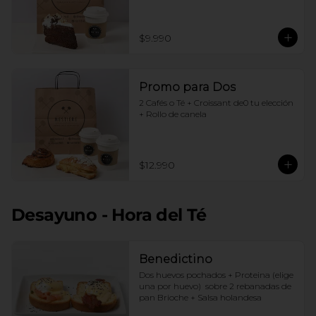
$9.990
Promo para Dos
2 Cafés o Té + Croissant de0 tu elección 
+ Rollo de canela
$12.990
Desayuno - Hora del Té
Benedictino
Dos huevos pochados + Proteina (elige 
una por huevo)  sobre 2 rebanadas de 
pan Brioche + Salsa holandesa