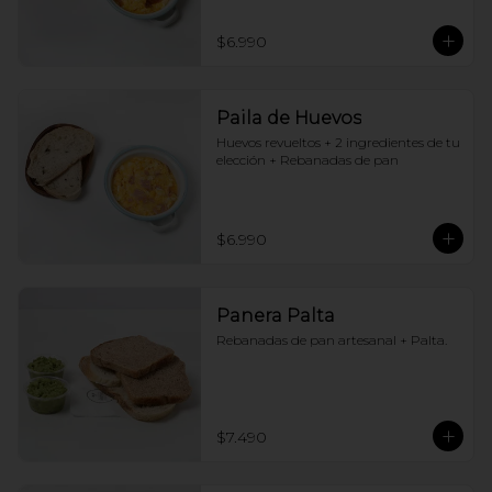
$6.990
Paila de Huevos
Huevos revueltos + 2 ingredientes de tu 
elección + Rebanadas de pan
$6.990
Panera Palta
Rebanadas de pan artesanal + Palta.
$7.490