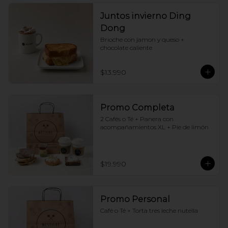
Juntos invierno Ding
Dong
Brioche con jamon y queso + 
chocolate caliente
$13.990
Promo Completa
2 Cafés o Té + Panera con 
acompañamientos XL + Pie de limón
$19.990
Promo Personal
Café o Té + Torta tres leche nutella