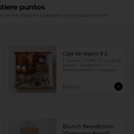
tiere puntos
os con tus compras y canjealos por productos y más
Caja de regalo # 2
2 Tazones + 2 Café / Té + 2 Jugo de 
Naranja + Panera con 
acompañamiento + 2 Croissant 
jamón queso + 2 Granolas con 
yogurt + Brownie +  Muffins de 
Arándano
$49.990
Brunch Benedictino
"Compartir Hogar"