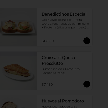
Benedictinos Especial
Dos huevos pochados + Palta 
sobre 2 rebanadas de pan Brioche 
+ Proteina (elige una por huevo) + 
Salsa holandesa
$13.990
Croissant Queso
Prosciutto
Queso fundido + Prosciutto 
(Jamón Serrano)
$7.490
Huevos al Pomodoro
Huevos pochados en salsa 