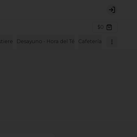
Login
$0
tiere
Desayuno - Hora del Té
Cafetería
Cafetería y 