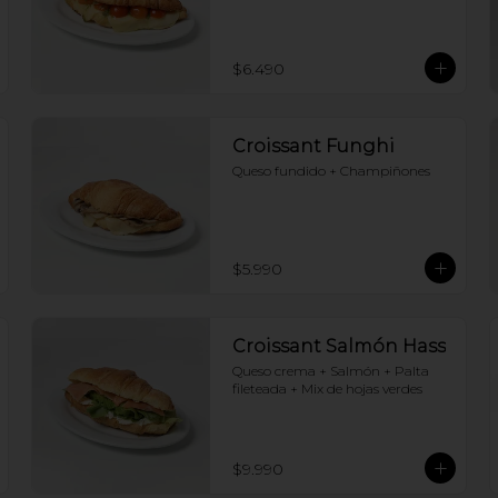
$6.490
Croissant Funghi
Queso fundido + Champiñones
$5.990
Croissant Salmón Hass
Queso crema + Salmón + Palta 
fileteada + Mix de hojas verdes
$9.990