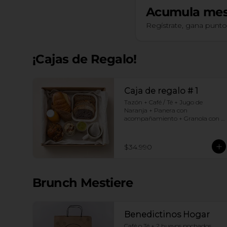
Acumula
mes
Regístrate, gana punt
¡Cajas de Regalo!
Caja de regalo # 1
Tazón + Café / Té + Jugo de 
Naranja + Panera con 
acompañamiento + Granola con 
yogurt + Croissant Jamón Queso + 
Muffin  de Arándanos
$34.990
Brunch Mestiere
Benedictinos Hogar
Café o Té + 2 huevos pochados 