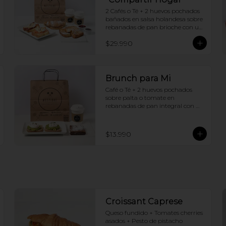
2 Cafés o Té + 2 huevos pochados 
bañados en salsa holandesa sobre 
rebanadas de pan brioche con un 
ingrediente de tu elección + 
$29.990
Tostadas francesas + Croissant de 
tu elección
Brunch para Mi
Café o Té + 2 huevos pochados 
sobre palta o tomate en 
rebanadas de pan integral con 
semillas + Brownie
$13.990
Croissant Caprese
Queso fundido + Tomates cherries 
asados + Pesto de pistacho