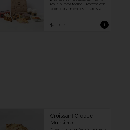
Paila huevos tocino + Panera con 
acompañamiento XL + Croissant 
Jamón y Queso + Carrot cake + 
Chocotorta
$41.990
Croissant Croque
Monsieur
Queso fundido + Jamón de pierna, 