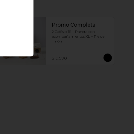
Promo Completa
2 Cafés o Té + Panera con 
acompañamientos XL + Pie de 
limón
$19.990