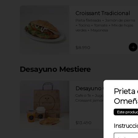
Croissant Tradicional
Palta fileteada + Jamón de pierna 
+ Tocino + Tomate + Mix de hojas 
verdes + Mayonesa
$8.990
Desayuno Mestiere
Desayuno Clásico
Prieta
Cafe o Te + Jugo naranja + 
Omeña
Croissant jamón y queso
Este produc
$13.490
Instrucci