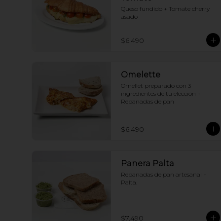
Queso fundido + Tomate cherry 
asado
$6.490
Omelette
Omellet preparado con 3 
ingredientes de tu elección + 
Rebanadas de pan
$6.490
Panera Palta
Rebanadas de pan artesanal + 
Palta.
$7.490