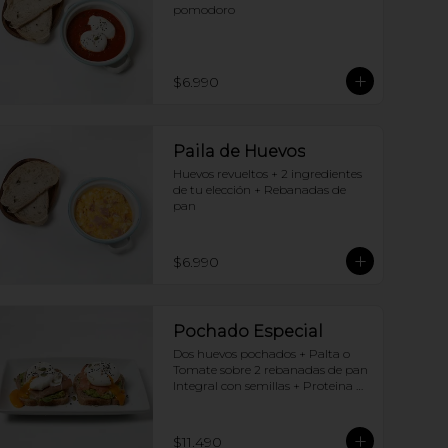
pomodoro
$6.990
Paila de Huevos
Huevos revueltos + 2 ingredientes 
de tu elección + Rebanadas de 
pan
$6.990
Pochado Especial
Dos huevos pochados + Palta o 
Tomate sobre 2 rebanadas de pan 
Integral con semillas + Proteina 
(elige una por huevo)
$11.490