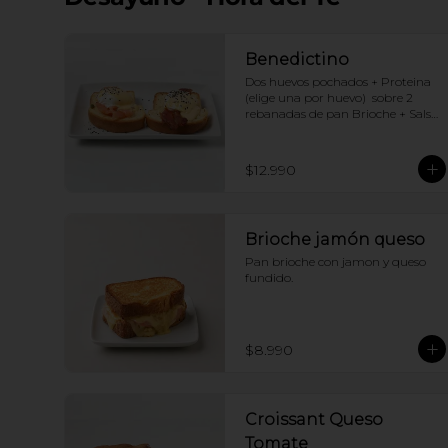
Benedictino
Dos huevos pochados + Proteina 
(elige una por huevo)  sobre 2 
rebanadas de pan Brioche + Salsa 
holandesa
$12.990
Brioche jamón queso
Pan brioche con jamon y queso 
fundido.
$8.990
Croissant Queso
Tomate