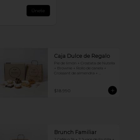
Únete
Caja Dulce de Regalo
Pie de limón + Crostata de Nutella 
+ Brownie + Rollo de canela + 
Croissant de almendra + 
Chocotorta
$18.990
Brunch Familiar
2 Cafés o Té + 2 Jugos de Frutilla + 