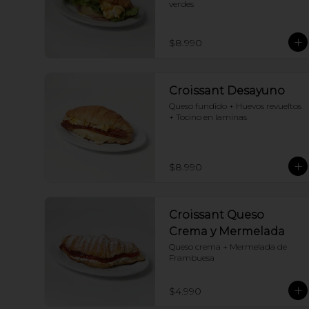
verdes
$8.990
Croissant Desayuno
Queso fundido + Huevos revueltos 
+ Tocino en laminas
$8.990
Croissant Queso
Crema y Mermelada
Queso crema + Mermelada de 
Frambuesa
$4.990