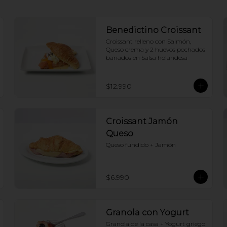
Benedictino Croissant
Croissant relleno con Salmón, 
Queso crema y 2 huevos pochados 
bañados en Salsa holandesa
$12.990
Croissant Jamón
Queso
Queso fundido + Jamón
$6.990
Granola con Yogurt
Granola de la casa + Yogurt griego 