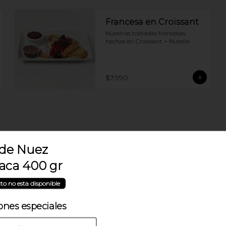
Francesa en Croissant
Nuestras tostadas francesas 
hechas en Croissant + Nutella
$7.990
Desayuno del Chef
 de Nuez
Cafe o Te + Paila de huevo tocino + 
ca 400 gr
Croissant de tu elección
to no esta disponible
$13.990
ones especiales