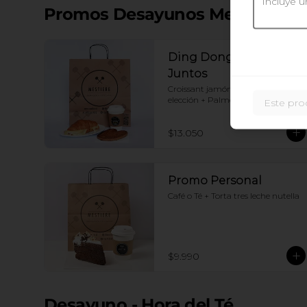
Promos Desayunos Mestiere
Ding Dong: Mejor
Juntos
Croissant jamón queso+ Café a 
elección + Palmerita
Este pro
$13.050
Promo Personal
Café o Té + Torta tres leche nutella
$9.990
Desayuno - Hora del Té