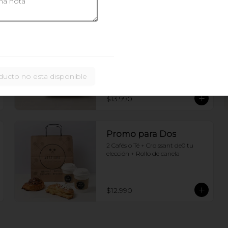
Juntos invierno Ding
Dong
Brioche con jamon y queso + 
chocolate caliente
ducto no esta disponible
$13.990
Promo para Dos
2 Cafés o Té + Croissant de0 tu 
elección + Rollo de canela
$12.990