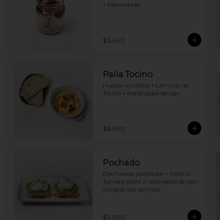
+ Mermelada
$5.490
Paila Tocino
Huevos revueltos + Laminas de 
Tocino + Rebanadas de pan
$6.990
Pochado
Dos huevos pochados + Palta o 
Tomate sobre 2 rebanadas de pan 
Integral con semillas
$9.990