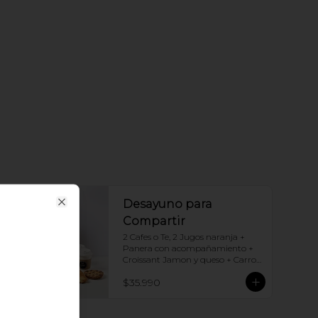
Desayuno para
Close
Compartir
2 Cafes o Te, 2 Jugos naranja + 
Panera con acompañamiento + 
Croissant Jamon y queso + Carrot 
Cake + Crostata Dulce de leche
$35.990