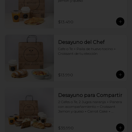
jamón y queso
$13.490
Desayuno del Chef
Cafe o Te + Paila de huevo tocino + 
Croissant de tu elección
$13.990
Desayuno para Compartir
2 Cafes o Te, 2 Jugos naranja + Panera 
con acompañamiento + Croissant 
Jamon y queso + Carrot Cake + 
Crostata Dulce de leche
$35.990