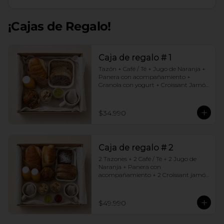
¡Cajas de Regalo!
Caja de regalo # 1
Tazón + Café / Té + Jugo de Naranja + 
Panera con acompañamiento + 
Granola con yogurt + Croissant Jamón 
Queso + Muffin  de Arándanos
$34.990
Caja de regalo # 2
2 Tazones + 2 Café / Té + 2 Jugo de 
Naranja + Panera con 
acompañamiento + 2 Croissant jamón 
queso + 2 Granolas con yogurt + 
Brownie +  Muffins de Arándano
$49.990