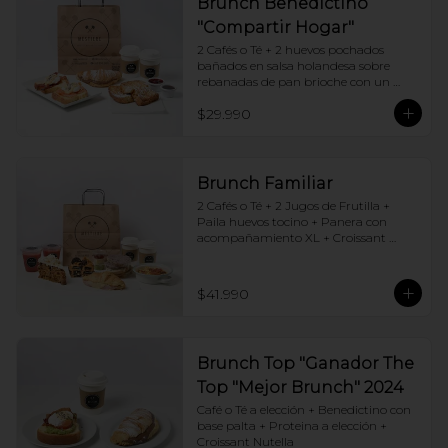
Brunch Benedictino
"Compartir Hogar"
2 Cafés o Té + 2 huevos pochados 
bañados en salsa holandesa sobre 
rebanadas de pan brioche con un 
ingrediente de tu elección + Tostadas 
$29.990
francesas + Croissant de tu elección
Brunch Familiar
2 Cafés o Té + 2 Jugos de Frutilla + 
Paila huevos tocino + Panera con 
acompañamiento XL + Croissant 
Jamón y Queso + Carrot cake + 
Chocotorta
$41.990
Brunch Top "Ganador The
Top "Mejor Brunch" 2024
Café o Té a elección + Benedictino con 
base palta + Proteina a elección + 
Croissant Nutella