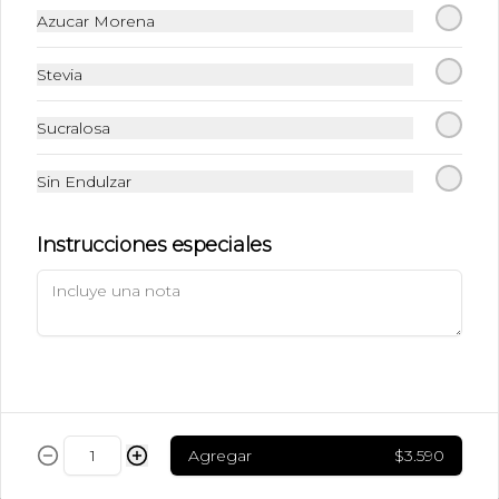
$5.490
Azucar Morena
Stevia
Ice Caramel Macchiatto
Sin Azúcar
Sucralosa
Shot de Ristreto + Leche + Syrup Sin 
Azúcar  + Hielo
Sin Endulzar
$5.490
Instrucciones especiales
Ice Chai Latte
Chai (Receta de la casa con azúcar) + 
Leche + Hielo
$5.190
Agregar
$3.590
Ice Latte