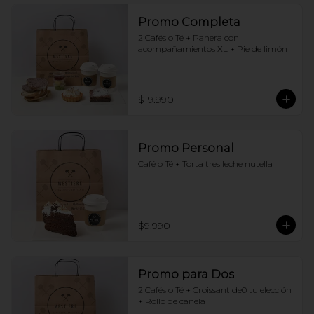
Promo Completa
2 Cafés o Té + Panera con 
acompañamientos XL + Pie de limón
$19.990
Promo Personal
Café o Té + Torta tres leche nutella
$9.990
Promo para Dos
2 Cafés o Té + Croissant de0 tu elección 
+ Rollo de canela