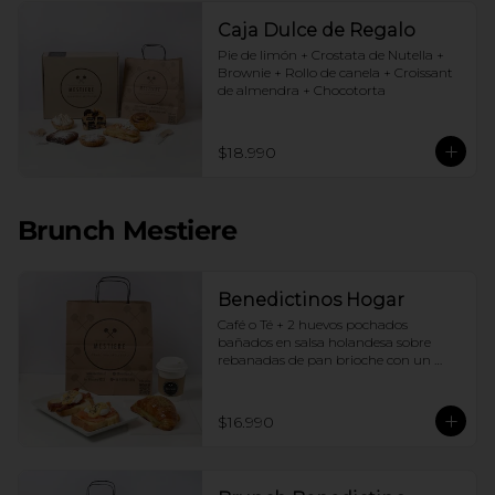
Caja Dulce de Regalo
Pie de limón + Crostata de Nutella + 
Brownie + Rollo de canela + Croissant 
de almendra + Chocotorta
$18.990
Brunch Mestiere
Benedictinos Hogar
Café o Té + 2 huevos pochados 
bañados en salsa holandesa sobre 
rebanadas de pan brioche con un 
ingrediente de tu elección + Croissant 
de almendras
$16.990