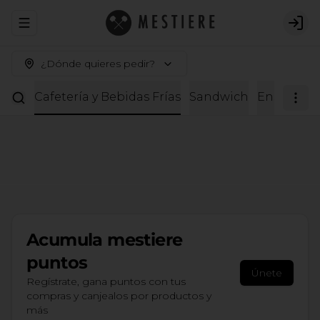
Abrir menu de navegación
Logi
¿Dónde quieres pedir?
tería
Cafetería y Bebidas Frías
Sandwich
Ensaladas
Acumula
mestiere
puntos
Únete
Regístrate, gana puntos con tus
compras y canjealos por productos y
más