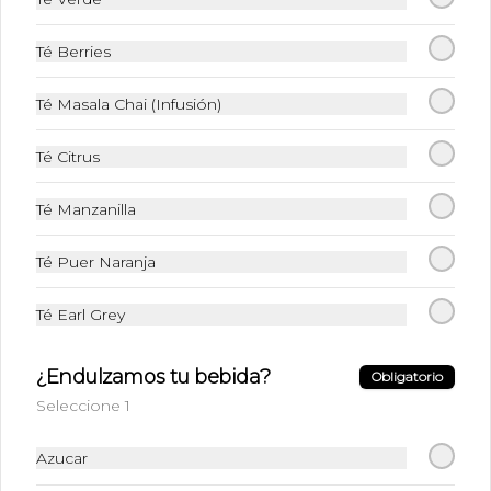
Café Frio + Leche + Hielo + Syrup a 
elección
Té Berries
Té Masala Chai (Infusión)
$6.490
Té Citrus
Frappuccino Especial
Té Manzanilla
Café + Leche + Hielo triturado + Sabor 
a elección
Té Puer Naranja
$6.990
Té Earl Grey
¿Endulzamos tu bebida?
Obligatorio
Ice Caramel Macchiatto
Seleccione 1
Shot Ristreto + Leche + Syrup + Hielo
Azucar