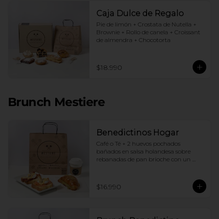
Caja Dulce de Regalo
Pie de limón + Crostata de Nutella + 
Brownie + Rollo de canela + Croissant 
de almendra + Chocotorta
$18.990
Brunch Mestiere
Benedictinos Hogar
Café o Té + 2 huevos pochados 
bañados en salsa holandesa sobre 
rebanadas de pan brioche con un 
ingrediente de tu elección + Croissant 
de almendras
$16.990