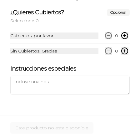
$6.990
¿Quieres Cubiertos?
Opcional
Seleccione 0
Ice Caramel Macchiatto
Shot Ristreto + Leche + Syrup + Hielo
Cubiertos, por favor.
0
Sin Cubiertos, Gracias
0
$5.490
Instrucciones especiales
Ice Caramel Macchiatto
Sin Azúcar
Shot de Ristreto + Leche + Syrup Sin 
Azúcar  + Hielo
$5.490
Este producto no esta disponible
Ice Chai Latte