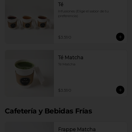
Té
Infusiones (Elige el sabor de tu 
preferencia)
$3.590
Té Matcha
Té Matcha
$3.590
Cafetería y Bebidas Frías
Frappe Matcha