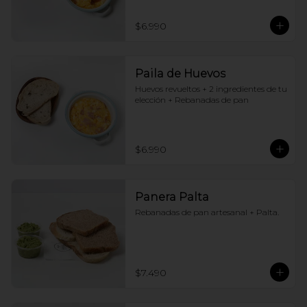
$6.990
Paila de Huevos
Huevos revueltos + 2 ingredientes de tu 
elección + Rebanadas de pan
$6.990
Panera Palta
Rebanadas de pan artesanal + Palta.
$7.490