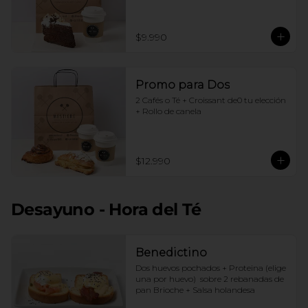
$9.990
Promo para Dos
2 Cafés o Té + Croissant de0 tu elección 
+ Rollo de canela
$12.990
Desayuno - Hora del Té
Benedictino
Dos huevos pochados + Proteina (elige 
una por huevo)  sobre 2 rebanadas de 
pan Brioche + Salsa holandesa