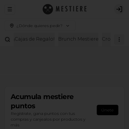
Abrir menu de navegación
Logi
¿Dónde quieres pedir?
¡Cajas de Regalo!
Brunch Mestiere
Croissante
Acumula
mestiere
puntos
Únete
Regístrate, gana puntos con tus
compras y canjealos por productos y
más