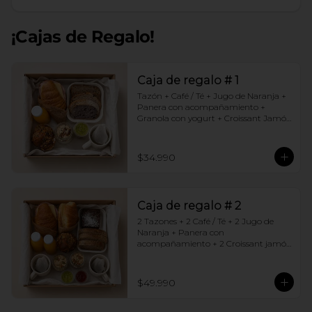
¡Cajas de Regalo!
Caja de regalo # 1
Tazón + Café / Té + Jugo de Naranja + 
Panera con acompañamiento + 
Granola con yogurt + Croissant Jamón 
Queso + Muffin  de Arándanos
$34.990
Caja de regalo # 2
2 Tazones + 2 Café / Té + 2 Jugo de 
Naranja + Panera con 
acompañamiento + 2 Croissant jamón 
queso + 2 Granolas con yogurt + 
Brownie +  Muffins de Arándano
$49.990