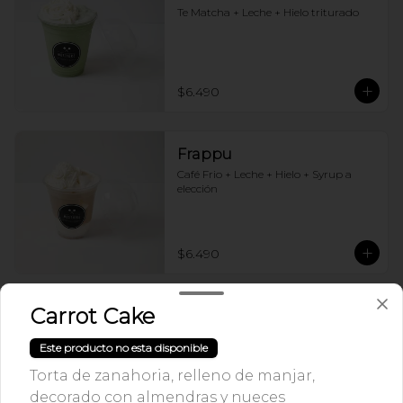
Te Matcha + Leche + Hielo triturado
$6.490
Frappu
Café Frio + Leche + Hielo + Syrup a 
elección
$6.490
Carrot Cake
Frappuccino Especial
Café + Leche + Hielo triturado + Sabor 
Este producto no esta disponible
a elección
Torta de zanahoria, relleno de manjar,
decorado con almendras y nueces