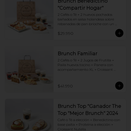
Brunch Benedictino
"Compartir Hogar"
2 Cafés o Té + 2 huevos pochados 
bañados en salsa holandesa sobre 
rebanadas de pan brioche con un 
ingrediente de tu elección + Tostadas 
$29.990
francesas + Croissant de tu elección
Brunch Familiar
2 Cafés o Té + 2 Jugos de Frutilla + 
Paila huevos tocino + Panera con 
acompañamiento XL + Croissant 
Jamón y Queso + Carrot cake + 
Chocotorta
$41.990
Brunch Top "Ganador The
Top "Mejor Brunch" 2024
Café o Té a elección + Benedictino con 
base palta + Proteina a elección + 
Croissant Nutella