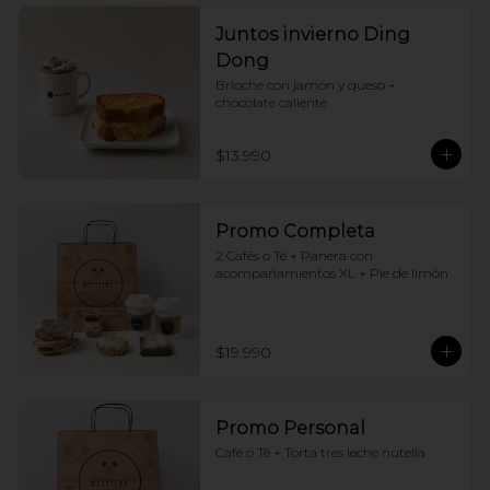
Juntos invierno Ding
Dong
Brioche con jamon y queso + 
chocolate caliente
$13.990
Promo Completa
2 Cafés o Té + Panera con 
acompañamientos XL + Pie de limón
$19.990
Promo Personal
Café o Té + Torta tres leche nutella