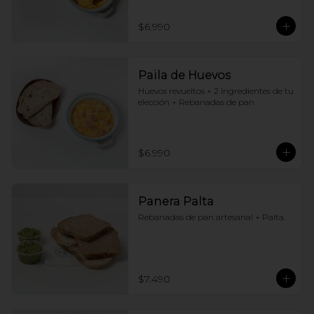
$6.990
Paila de Huevos
Huevos revueltos + 2 ingredientes de tu 
elección + Rebanadas de pan
$6.990
Panera Palta
Rebanadas de pan artesanal + Palta.
$7.490