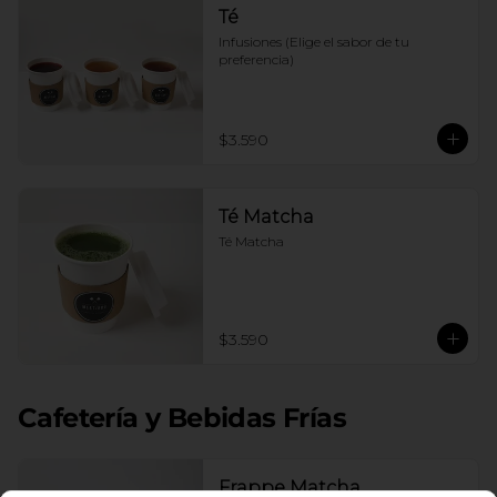
Té
Infusiones (Elige el sabor de tu 
preferencia)
$3.590
Té Matcha
Té Matcha
$3.590
Cafetería y Bebidas Frías
Frappe Matcha