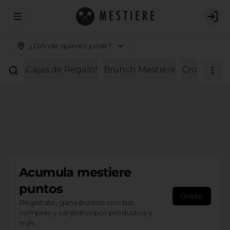
Abrir menu de navegación
Logi
¿Dónde quieres pedir?
¡Cajas de Regalo!
Brunch Mestiere
Croissante
Acumula
mestiere
puntos
Únete
Regístrate, gana puntos con tus
compras y canjealos por productos y
más