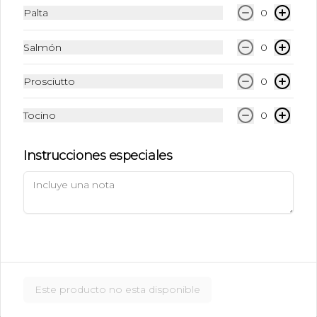
$6.990
Palta
0
Salmón
0
Ice Caramel Macchiatto
Shot Ristreto + Leche + Syrup + Hielo
Prosciutto
0
Tocino
0
$5.490
Instrucciones especiales
Ice Caramel Macchiatto
Sin Azúcar
Shot de Ristreto + Leche + Syrup Sin 
Azúcar  + Hielo
$5.490
Este producto no esta disponible
Ice Chai Latte