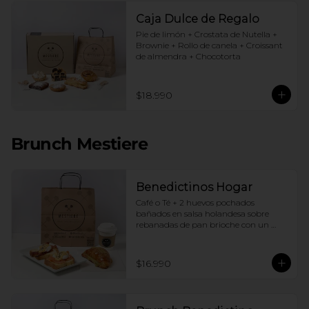
Caja Dulce de Regalo
Pie de limón + Crostata de Nutella + 
Brownie + Rollo de canela + Croissant 
de almendra + Chocotorta
$18.990
Brunch Mestiere
Benedictinos Hogar
Café o Té + 2 huevos pochados 
bañados en salsa holandesa sobre 
rebanadas de pan brioche con un 
ingrediente de tu elección + Croissant 
de almendras
$16.990