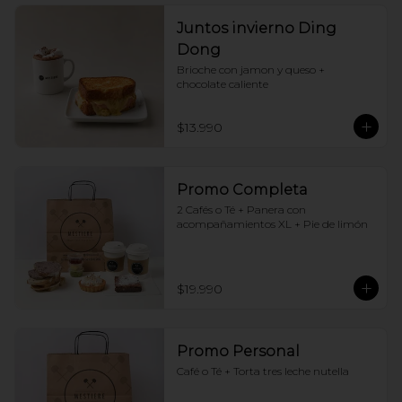
Juntos invierno Ding
Dong
Brioche con jamon y queso + 
chocolate caliente
$13.990
Promo Completa
2 Cafés o Té + Panera con 
acompañamientos XL + Pie de limón
$19.990
Promo Personal
Café o Té + Torta tres leche nutella