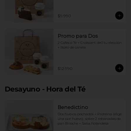
$9.990
Promo para Dos
2 Cafés o Té + Croissant de0 tu elección 
+ Rollo de canela
$12.990
Desayuno - Hora del Té
Benedictino
Dos huevos pochados + Proteina (elige 
una por huevo)  sobre 2 rebanadas de 
pan Brioche + Salsa holandesa