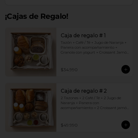
¡Cajas de Regalo!
Caja de regalo # 1
Tazón + Café / Té + Jugo de Naranja + 
Panera con acompañamiento + 
Granola con yogurt + Croissant Jamón 
Queso + Muffin  de Arándanos
$34.990
Caja de regalo # 2
2 Tazones + 2 Café / Té + 2 Jugo de 
Naranja + Panera con 
acompañamiento + 2 Croissant jamón 
queso + 2 Granolas con yogurt + 
Brownie +  Muffins de Arándano
$49.990