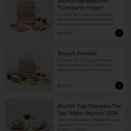
Brunch Benedictino
"Compartir Hogar"
2 Cafés o Té + 2 huevos pochados 
bañados en salsa holandesa sobre 
rebanadas de pan brioche con un 
ingrediente de tu elección + Tostadas 
$29.990
francesas + Croissant de tu elección
Brunch Familiar
2 Cafés o Té + 2 Jugos de Frutilla + 
Paila huevos tocino + Panera con 
acompañamiento XL + Croissant 
Jamón y Queso + Carrot cake + 
Chocotorta
$41.990
Brunch Top "Ganador The
Top "Mejor Brunch" 2024
Café o Té a elección + Benedictino con 
base palta + Proteina a elección + 
Croissant Nutella