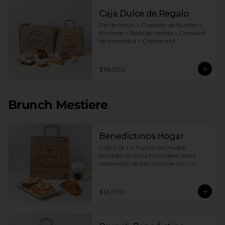
Caja Dulce de Regalo
Pie de limón + Crostata de Nutella + 
Brownie + Rollo de canela + Croissant 
de almendra + Chocotorta
$18.990
Brunch Mestiere
Benedictinos Hogar
Café o Té + 2 huevos pochados 
bañados en salsa holandesa sobre 
rebanadas de pan brioche con un 
ingrediente de tu elección + Croissant 
de almendras
$16.990