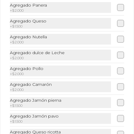
Te Matcha + Leche + Hielo triturado
Agregado Panera
+
$2.000
Agregado Queso
+
$1.500
$6.490
Agregado Nutella
+
$2.000
Frappu
Agregado dulce de Leche
+
$2.000
Café Frio + Leche + Hielo + Syrup a 
elección
Agregado Pollo
+
$2.000
Agregado Camarón
$6.490
+
$2.000
Agregado Jamón pierna
Frappuccino Especial
+
$1.500
Café + Leche + Hielo triturado + Sabor 
Agregado Jamón pavo
a elección
+
$1.500
Agregado Queso ricotta