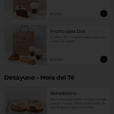
$9.990
Promo para Dos
2 Cafés o Té + Croissant de0 tu elección 
+ Rollo de canela
$12.990
Desayuno - Hora del Té
Benedictino
Dos huevos pochados + Proteina (elige 
una por huevo)  sobre 2 rebanadas de 
pan Brioche + Salsa holandesa