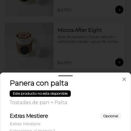
$4.990
Mocca After Eight
Shot de espresso + Cacao natural + 
Leche texturizada + syrup de menta
$4.990
Panera con palta
Mocca Blanco
Shot de Espresso + Chocolate blanco + 
Este producto no esta disponible
Leche
Tostadas de pan + Palta.
$4.290
Extras Mestiere
Opcional
Extras Mestiere
Seleccione al menos 1