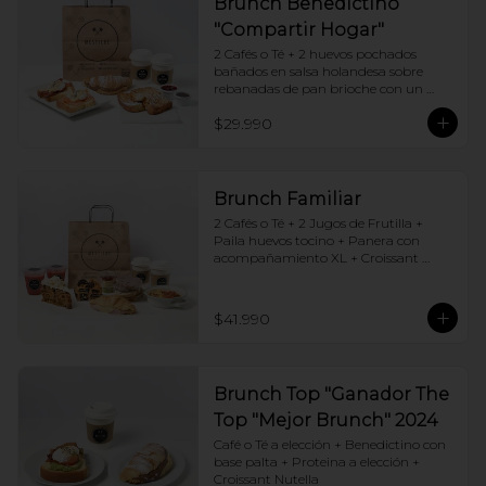
Brunch Benedictino
"Compartir Hogar"
2 Cafés o Té + 2 huevos pochados 
bañados en salsa holandesa sobre 
rebanadas de pan brioche con un 
ingrediente de tu elección + Tostadas 
$29.990
francesas + Croissant de tu elección
Brunch Familiar
2 Cafés o Té + 2 Jugos de Frutilla + 
Paila huevos tocino + Panera con 
acompañamiento XL + Croissant 
Jamón y Queso + Carrot cake + 
Chocotorta
$41.990
Brunch Top "Ganador The
Top "Mejor Brunch" 2024
Café o Té a elección + Benedictino con 
base palta + Proteina a elección + 
Croissant Nutella