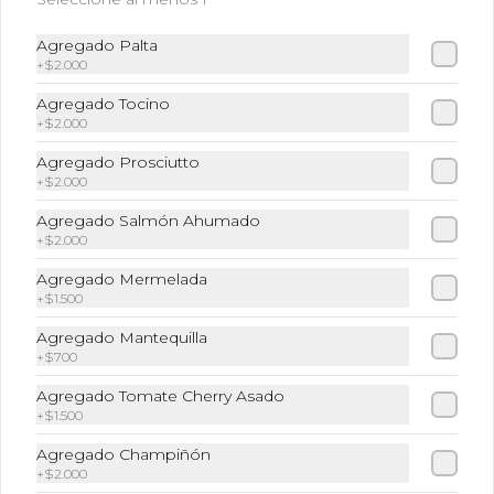
Té
Infusiones (Elige el sabor de tu 
Agregado Palta
preferencia)
+
$2.000
Agregado Tocino
+
$2.000
$3.590
Agregado Prosciutto
+
$2.000
Té Matcha
Agregado Salmón Ahumado
+
$2.000
Té Matcha
Agregado Mermelada
+
$1.500
Agregado Mantequilla
$3.590
+
$700
Agregado Tomate Cherry Asado
Cafetería y Bebidas Frías
+
$1.500
Agregado Champiñón
+
$2.000
Frappe Matcha