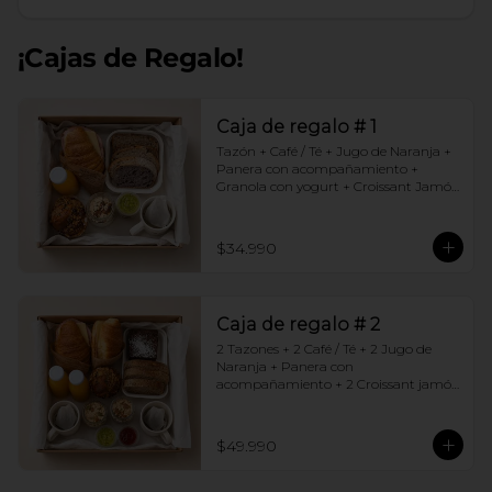
¡Cajas de Regalo!
Caja de regalo # 1
Tazón + Café / Té + Jugo de Naranja + 
Panera con acompañamiento + 
Granola con yogurt + Croissant Jamón 
Queso + Muffin  de Arándanos
$34.990
Caja de regalo # 2
2 Tazones + 2 Café / Té + 2 Jugo de 
Naranja + Panera con 
acompañamiento + 2 Croissant jamón 
queso + 2 Granolas con yogurt + 
Brownie +  Muffins de Arándano
$49.990