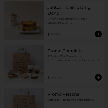
Juntos invierno Ding
Dong
Brioche con jamon y queso + 
chocolate caliente
$13.990
Promo Completa
2 Cafés o Té + Panera con 
acompañamientos XL + Pie de limón
$19.990
Promo Personal
Café o Té + Torta tres leche nutella