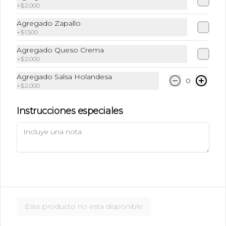
+
$2.000
$6.990
Agregado Zapallo
+
$1.500
Ice Caramel Macchiatto
Agregado Queso Crema
Shot Ristreto + Leche + Syrup + Hielo
+
$2.000
Agregado Salsa Holandesa
0
+
$2.000
$5.490
Instrucciones especiales
Ice Caramel Macchiatto
Sin Azúcar
Shot de Ristreto + Leche + Syrup Sin 
Azúcar  + Hielo
$5.490
Este producto no esta disponible
Ice Chai Latte