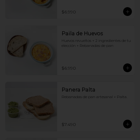
$6.990
Paila de Huevos
Huevos revueltos + 2 ingredientes de tu 
elección + Rebanadas de pan
$6.990
Panera Palta
Rebanadas de pan artesanal + Palta.
$7.490