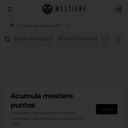
Abrir menu de navegación
Logi
¿Dónde quieres pedir?
¡Cajas de Regalo!
Brunch Mestiere
Croissante
Acumula
mestiere
puntos
Únete
Regístrate, gana puntos con tus
compras y canjealos por productos y
más