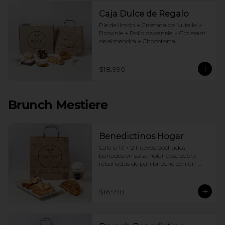
Caja Dulce de Regalo
Pie de limón + Crostata de Nutella + 
Brownie + Rollo de canela + Croissant 
de almendra + Chocotorta
$18.990
Brunch Mestiere
Benedictinos Hogar
Café o Té + 2 huevos pochados 
bañados en salsa holandesa sobre 
rebanadas de pan brioche con un 
ingrediente de tu elección + Croissant 
de almendras
$16.990