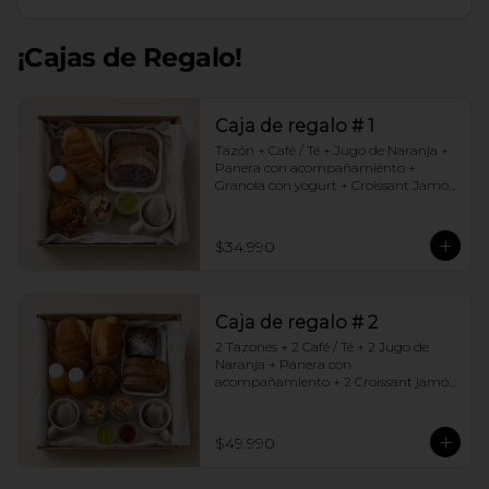
¡Cajas de Regalo!
Caja de regalo # 1
Tazón + Café / Té + Jugo de Naranja + 
Panera con acompañamiento + 
Granola con yogurt + Croissant Jamón 
Queso + Muffin  de Arándanos
$34.990
Caja de regalo # 2
2 Tazones + 2 Café / Té + 2 Jugo de 
Naranja + Panera con 
acompañamiento + 2 Croissant jamón 
queso + 2 Granolas con yogurt + 
Brownie +  Muffins de Arándano
$49.990