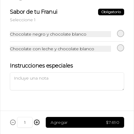
$5.490
Sabor de tu Franui
Obligatorio
Seleccione 1
Ice Caramel Macchiatto
Sin Azúcar
Chocolate negro y chocolate blanco
Shot de Ristreto + Leche + Syrup Sin 
Azúcar  + Hielo
Chocolate con leche y chocolate blanco
$5.490
Instrucciones especiales
Ice Chai Latte
Chai (Receta de la casa con azúcar) + 
Leche + Hielo
$5.190
Agregar
$7.690
Ice Latte