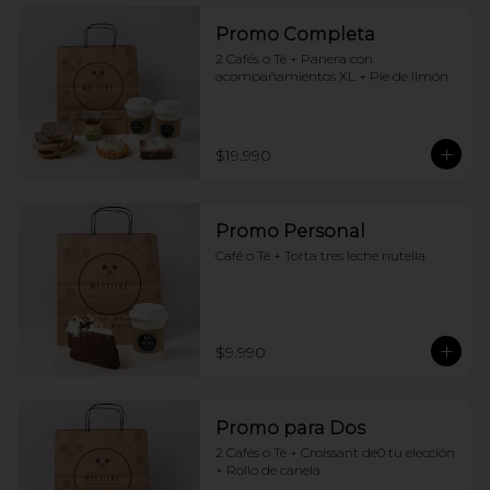
Promo Completa
2 Cafés o Té + Panera con 
acompañamientos XL + Pie de limón
$19.990
Promo Personal
Café o Té + Torta tres leche nutella
$9.990
Promo para Dos
2 Cafés o Té + Croissant de0 tu elección 
+ Rollo de canela