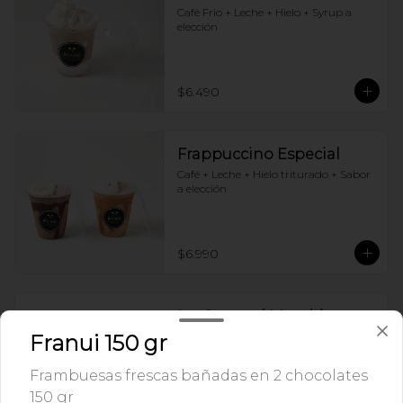
Café Frio + Leche + Hielo + Syrup a 
elección
$6.490
Frappuccino Especial
Café + Leche + Hielo triturado + Sabor 
a elección
$6.990
Ice Caramel Macchiatto
Shot Ristreto + Leche + Syrup + Hielo
Franui 150 gr
Frambuesas frescas bañadas en 2 chocolates
150 gr