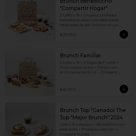
Brunch Benedictino
"Compartir Hogar"
2 Cafés o Té + 2 huevos pochados 
bañados en salsa holandesa sobre 
rebanadas de pan brioche con un 
ingrediente de tu elección + Tostadas 
$29.990
francesas + Croissant de tu elección
Brunch Familiar
2 Cafés o Té + 2 Jugos de Frutilla + 
Paila huevos tocino + Panera con 
acompañamiento XL + Croissant 
Jamón y Queso + Carrot cake + 
Chocotorta
$41.990
Brunch Top "Ganador The
Top "Mejor Brunch" 2024
Café o Té a elección + Benedictino con 
base palta + Proteina a elección + 
Croissant Nutella