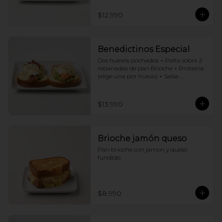
$12.990
Benedictinos Especial
Dos huevos pochados + Palta sobre 2 
rebanadas de pan Brioche + Proteina 
(elige una por huevo) + Salsa 
holandesa
$13.990
Brioche jamón queso
Pan brioche con jamon y queso 
fundido.
$8.990