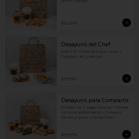
jamón y queso
$13.490
Desayuno del Chef
Cafe o Te + Paila de huevo tocino + 
Croissant de tu elección
$13.990
Desayuno para Compartir
2 Cafes o Te, 2 Jugos naranja + Panera 
con acompañamiento + Croissant 
Jamon y queso + Carrot Cake + 
Crostata Dulce de leche
$35.990