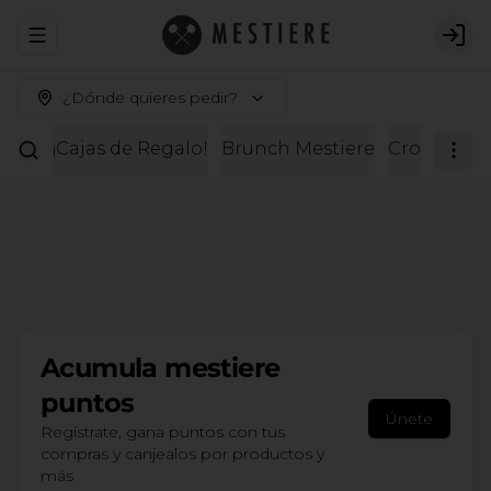
Abrir menu de navegación
Logi
¿Dónde quieres pedir?
¡Cajas de Regalo!
Brunch Mestiere
Croissante
Acumula
mestiere
puntos
Únete
Regístrate, gana puntos con tus
compras y canjealos por productos y
más