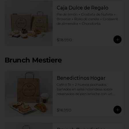
Caja Dulce de Regalo
Pie de limón + Crostata de Nutella + 
Brownie + Rollo de canela + Croissant 
de almendra + Chocotorta
$18.990
Brunch Mestiere
Benedictinos Hogar
Café o Té + 2 huevos pochados 
bañados en salsa holandesa sobre 
rebanadas de pan brioche con un 
ingrediente de tu elección + Croissant 
de almendras
$16.990