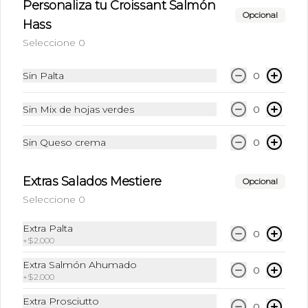
Personaliza tu Croissant Salmón
Opcional
Hass
$4.990
Seleccione 0
Mocca After Eight
Sin Palta
0
Shot de espresso + Cacao natural + 
Leche texturizada + syrup de menta
Sin Mix de hojas verdes
0
Sin Queso crema
0
$4.990
Extras Salados Mestiere
Opcional
Mocca Blanco
Seleccione 0
Shot de Espresso + Chocolate blanco + 
Leche
Extra Palta
0
+
$2.000
Extra Salmón Ahumado
0
$4.290
+
$2.000
Extra Prosciutto
0