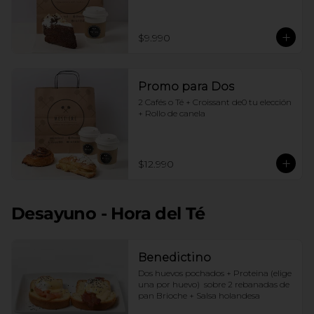
$9.990
Promo para Dos
2 Cafés o Té + Croissant de0 tu elección 
+ Rollo de canela
$12.990
Desayuno - Hora del Té
Benedictino
Dos huevos pochados + Proteina (elige 
una por huevo)  sobre 2 rebanadas de 
pan Brioche + Salsa holandesa