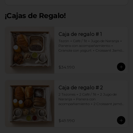
¡Cajas de Regalo!
Caja de regalo # 1
Tazón + Café / Té + Jugo de Naranja + 
Panera con acompañamiento + 
Granola con yogurt + Croissant Jamón 
Queso + Muffin  de Arándanos
$34.990
Caja de regalo # 2
2 Tazones + 2 Café / Té + 2 Jugo de 
Naranja + Panera con 
acompañamiento + 2 Croissant jamón 
queso + 2 Granolas con yogurt + 
Brownie +  Muffins de Arándano
$49.990