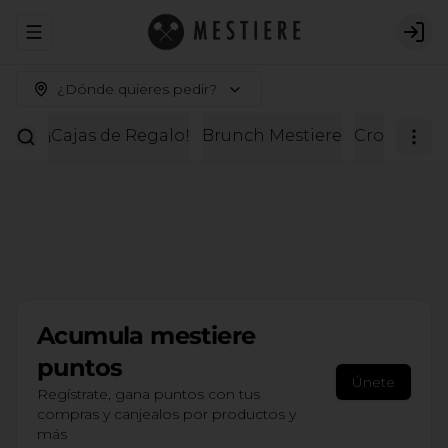
Abrir menu de navegación
Logi
¿Dónde quieres pedir?
¡Cajas de Regalo!
Brunch Mestiere
Croissante
Acumula
mestiere
puntos
Únete
Regístrate, gana puntos con tus
compras y canjealos por productos y
más