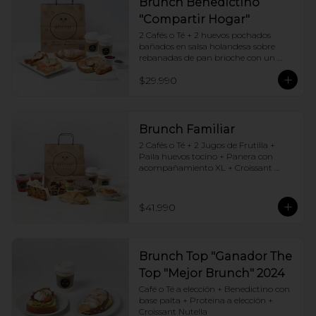
Brunch Benedictino
"Compartir Hogar"
2 Cafés o Té + 2 huevos pochados 
bañados en salsa holandesa sobre 
rebanadas de pan brioche con un 
ingrediente de tu elección + Tostadas 
$29.990
francesas + Croissant de tu elección
Brunch Familiar
2 Cafés o Té + 2 Jugos de Frutilla + 
Paila huevos tocino + Panera con 
acompañamiento XL + Croissant 
Jamón y Queso + Carrot cake + 
Chocotorta
$41.990
Brunch Top "Ganador The
Top "Mejor Brunch" 2024
Café o Té a elección + Benedictino con 
base palta + Proteina a elección + 
Croissant Nutella