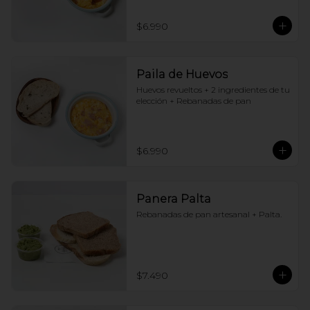
$6.990
Paila de Huevos
Huevos revueltos + 2 ingredientes de tu 
elección + Rebanadas de pan
$6.990
Panera Palta
Rebanadas de pan artesanal + Palta.
$7.490