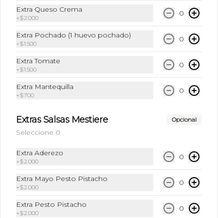
Te Matcha + Leche + Hielo triturado
Extra Queso Crema
0
+
$2.000
Extra Pochado (1 huevo pochado)
0
+
$1.500
$6.490
Extra Tomate
0
+
$1.500
Frappu
Extra Mantequilla
0
Café Frio + Leche + Hielo + Syrup a 
+
$700
elección
Extras Salsas Mestiere
Opcional
Seleccione 0
$6.490
Extra Aderezo
0
+
$2.000
Frappuccino Especial
Extra Mayo Pesto Pistacho
Café + Leche + Hielo triturado + Sabor 
0
+
$2.000
a elección
Extra Pesto Pistacho
0
+
$2.000