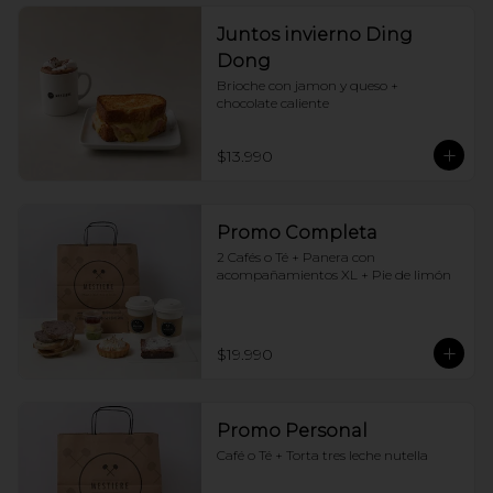
Juntos invierno Ding
Dong
Brioche con jamon y queso + 
chocolate caliente
$13.990
Promo Completa
2 Cafés o Té + Panera con 
acompañamientos XL + Pie de limón
$19.990
Promo Personal
Café o Té + Torta tres leche nutella