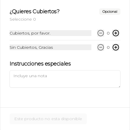
$6.990
¿Quieres Cubiertos?
Opcional
Seleccione 0
Ice Caramel Macchiatto
Shot Ristreto + Leche + Syrup + Hielo
Cubiertos, por favor.
0
Sin Cubiertos, Gracias
0
$5.490
Instrucciones especiales
Ice Caramel Macchiatto
Sin Azúcar
Shot de Ristreto + Leche + Syrup Sin 
Azúcar  + Hielo
$5.490
Este producto no esta disponible
Ice Chai Latte