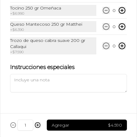
$6.990
Tocino 250 gr Omeñaca
0
+
$6.990
Queso Mantecoso 250 gr Matthei
Ice Caramel Macchiatto
0
+
$6.390
Shot Ristreto + Leche + Syrup + Hielo
Trozo de queso cabra suave 200 gr
0
Callaqui
+
$7.590
$5.490
Instrucciones especiales
Ice Caramel Macchiatto
Sin Azúcar
Shot de Ristreto + Leche + Syrup Sin 
Azúcar  + Hielo
$5.490
Agregar
$4.590
Ice Chai Latte