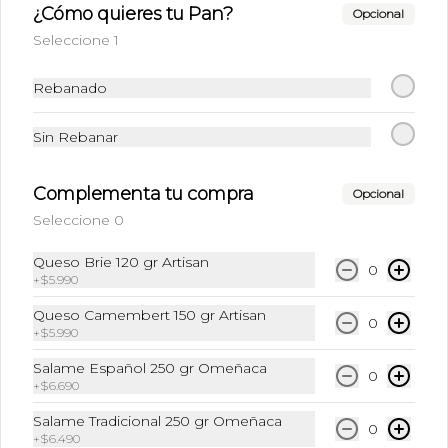
¿Cómo quieres tu Pan?
Te Matcha + Leche + Hielo triturado
Opcional
Seleccione 1
Rebanado
$6.490
Sin Rebanar
Frappu
Complementa tu compra
Café Frio + Leche + Hielo + Syrup a 
Opcional
elección
Seleccione 0
Queso Brie 120 gr Artisan
0
+
$5.990
$6.490
Queso Camembert 150 gr Artisan
0
+
$5.990
Frappuccino Especial
Salame Español 250 gr Omeñaca
Café + Leche + Hielo triturado + Sabor 
0
+
$6.690
a elección
Salame Tradicional 250 gr Omeñaca
0
+
$6.490