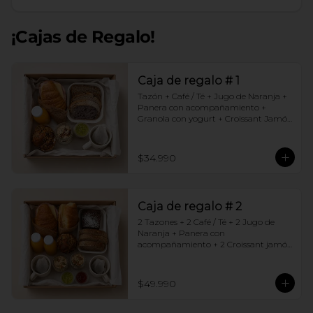
¡Cajas de Regalo!
Caja de regalo # 1
Tazón + Café / Té + Jugo de Naranja + 
Panera con acompañamiento + 
Granola con yogurt + Croissant Jamón 
Queso + Muffin  de Arándanos
$34.990
Caja de regalo # 2
2 Tazones + 2 Café / Té + 2 Jugo de 
Naranja + Panera con 
acompañamiento + 2 Croissant jamón 
queso + 2 Granolas con yogurt + 
Brownie +  Muffins de Arándano
$49.990