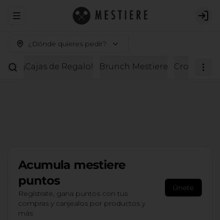
Abrir menu de navegación
Logi
¿Dónde quieres pedir?
¡Cajas de Regalo!
Brunch Mestiere
Croissante
Acumula
mestiere
puntos
Únete
Regístrate, gana puntos con tus
compras y canjealos por productos y
más