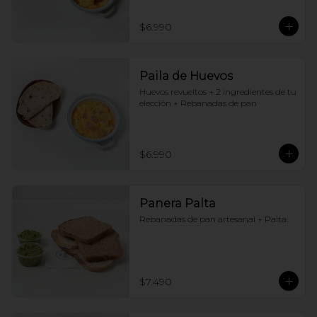
$6.990
Paila de Huevos
Huevos revueltos + 2 ingredientes de tu 
elección + Rebanadas de pan
$6.990
Panera Palta
Rebanadas de pan artesanal + Palta.
$7.490