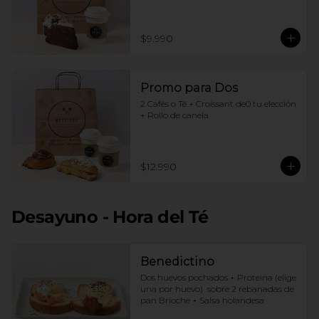
$9.990
Promo para Dos
2 Cafés o Té + Croissant de0 tu elección 
+ Rollo de canela
$12.990
Desayuno - Hora del Té
Benedictino
Dos huevos pochados + Proteina (elige 
una por huevo)  sobre 2 rebanadas de 
pan Brioche + Salsa holandesa