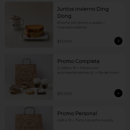
Juntos invierno Ding
Dong
Brioche con jamon y queso + 
chocolate caliente
$13.990
Promo Completa
2 Cafés o Té + Panera con 
acompañamientos XL + Pie de limón
$19.990
Promo Personal
Café o Té + Torta tres leche nutella