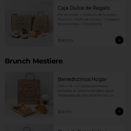
Caja Dulce de Regalo
Pie de limón + Crostata de Nutella + 
Brownie + Rollo de canela + Croissant 
de almendra + Chocotorta
$18.990
Brunch Mestiere
Benedictinos Hogar
Café o Té + 2 huevos pochados 
bañados en salsa holandesa sobre 
rebanadas de pan brioche con un 
ingrediente de tu elección + Croissant 
de almendras
$16.990