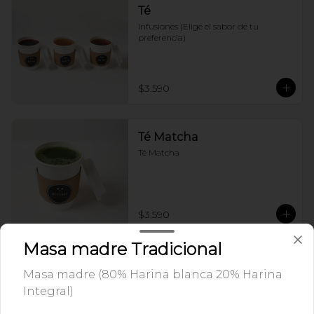
Té
Infusiones (Elige el sabor de tu 
preferencia)
$3.590
Té Matcha
Té Matcha
$3.590
Masa madre Tradicional
Cafetería y Bebidas Frías
Masa madre (80% Harina blanca 20% Harina
Integral)
Frappe Matcha