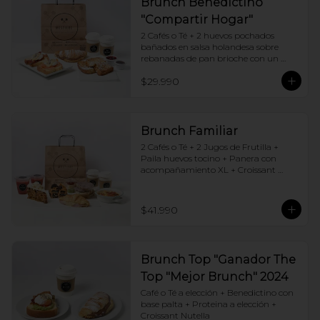
Brunch Benedictino
"Compartir Hogar"
2 Cafés o Té + 2 huevos pochados 
bañados en salsa holandesa sobre 
rebanadas de pan brioche con un 
ingrediente de tu elección + Tostadas 
$29.990
francesas + Croissant de tu elección
Brunch Familiar
2 Cafés o Té + 2 Jugos de Frutilla + 
Paila huevos tocino + Panera con 
acompañamiento XL + Croissant 
Jamón y Queso + Carrot cake + 
Chocotorta
$41.990
Brunch Top "Ganador The
Top "Mejor Brunch" 2024
Café o Té a elección + Benedictino con 
base palta + Proteina a elección + 
Croissant Nutella