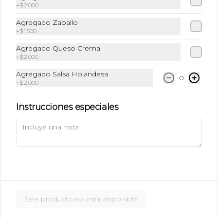
+
$2.000
$5.490
Agregado Zapallo
+
$1.500
Ice Caramel Macchiatto
Agregado Queso Crema
Sin Azúcar
+
$2.000
Shot de Ristreto + Leche + Syrup Sin 
Azúcar  + Hielo
Agregado Salsa Holandesa
0
+
$2.000
$5.490
Instrucciones especiales
Ice Chai Latte
Chai (Receta de la casa con azúcar) + 
Leche + Hielo
$5.190
Este producto no esta disponible
Ice Latte