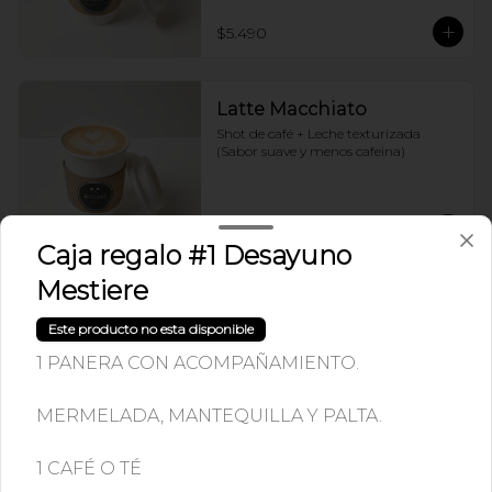
$5.490
Latte Macchiato
Shot de café + Leche texturizada 
(Sabor suave y menos cafeina)
$4.190
Caja regalo #1 Desayuno
Mestiere
Latte con Sabor
Este producto no esta disponible
Shot de café + Leche texturizada 
(Sabor suave) + Saborizado con syrup
1 PANERA CON ACOMPAÑAMIENTO.
MERMELADA, MANTEQUILLA Y PALTA.
$4.890
1 CAFÉ O TÉ