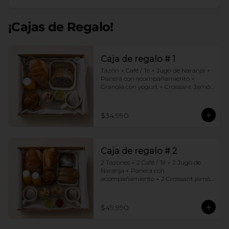
¡Cajas de Regalo!
Caja de regalo # 1
Tazón + Café / Té + Jugo de Naranja + 
Panera con acompañamiento + 
Granola con yogurt + Croissant Jamón 
Queso + Muffin  de Arándanos
$34.990
Caja de regalo # 2
2 Tazones + 2 Café / Té + 2 Jugo de 
Naranja + Panera con 
acompañamiento + 2 Croissant jamón 
queso + 2 Granolas con yogurt + 
Brownie +  Muffins de Arándano
$49.990