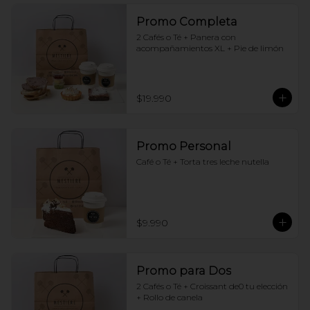
Promo Completa
2 Cafés o Té + Panera con 
acompañamientos XL + Pie de limón
$19.990
Promo Personal
Café o Té + Torta tres leche nutella
$9.990
Promo para Dos
2 Cafés o Té + Croissant de0 tu elección 
+ Rollo de canela