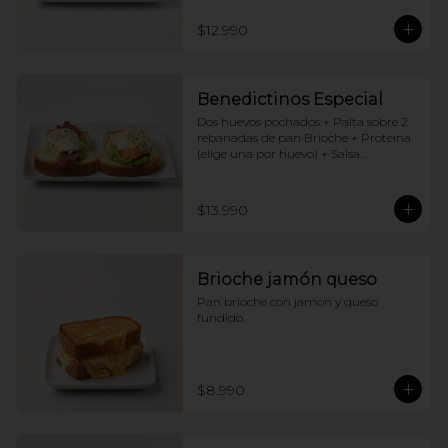
$12.990
Benedictinos Especial
Dos huevos pochados + Palta sobre 2 
rebanadas de pan Brioche + Proteina 
(elige una por huevo) + Salsa 
holandesa
$13.990
Brioche jamón queso
Pan brioche con jamon y queso 
fundido.
$8.990