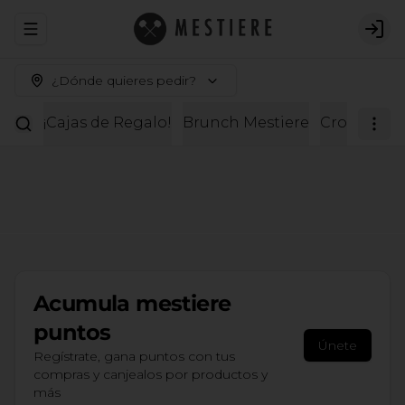
Abrir menu de navegación
Logi
¿Dónde quieres pedir?
¡Cajas de Regalo!
Brunch Mestiere
Croissante
Acumula
mestiere
puntos
Únete
Regístrate, gana puntos con tus
compras y canjealos por productos y
más