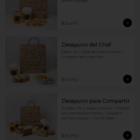
jamón y queso
$13.490
Desayuno del Chef
Cafe o Te + Paila de huevo tocino + 
Croissant de tu elección
$13.990
Desayuno para Compartir
2 Cafes o Te, 2 Jugos naranja + Panera 
con acompañamiento + Croissant 
Jamon y queso + Carrot Cake + 
Crostata Dulce de leche
$35.990