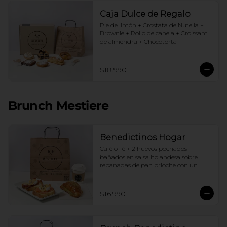
Caja Dulce de Regalo
Pie de limón + Crostata de Nutella + 
Brownie + Rollo de canela + Croissant 
de almendra + Chocotorta
$18.990
Brunch Mestiere
Benedictinos Hogar
Café o Té + 2 huevos pochados 
bañados en salsa holandesa sobre 
rebanadas de pan brioche con un 
ingrediente de tu elección + Croissant 
de almendras
$16.990