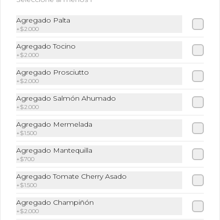
Té Matcha
Té Matcha
Agregado Palta
+
$2.000
Agregado Tocino
+
$2.000
$3.590
Agregado Prosciutto
+
$2.000
Cafetería y Bebidas Frías
Agregado Salmón Ahumado
+
$2.000
Agregado Mermelada
Frappe Matcha
+
$1.500
Te Matcha + Leche + Hielo triturado
Agregado Mantequilla
+
$700
Agregado Tomate Cherry Asado
$6.490
+
$1.500
Agregado Champiñón
+
$2.000
Frappu