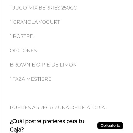
Matcha Latte
1 JUGO MIX BERRIES 250CC
Té Matcha + Leche texturizada
1 GRANOLA YOGURT
1 POSTRE.
$5.490
OPCIONES
Mocaccino
Shot de espresso + Cacao natural + 
BROWNIE O PIE DE LIMÓN
Leche texturizada
1 TAZA MESTIERE.
$4.990
PUEDES AGREGAR UNA DEDICATORIA.
Mocca After Eight
Shot de espresso + Cacao natural + 
¿Cuál postre prefieres para tu
Leche texturizada + syrup de menta
Obligatorio
Caja?