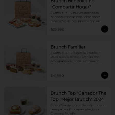
Brunch Benedictino
"Compartir Hogar"
2 Cafés o Té + 2 huevos pochados 
bañados en salsa holandesa sobre 
rebanadas de pan brioche con un 
ingrediente de tu elección + Tostadas 
$29.990
francesas + Croissant de tu elección
Brunch Familiar
2 Cafés o Té + 2 Jugos de Frutilla + 
Paila huevos tocino + Panera con 
acompañamiento XL + Croissant 
Jamón y Queso + Carrot cake + 
Chocotorta
$41.990
Brunch Top "Ganador The
Top "Mejor Brunch" 2024
Café o Té a elección + Benedictino con 
base palta + Proteina a elección + 
Croissant Nutella