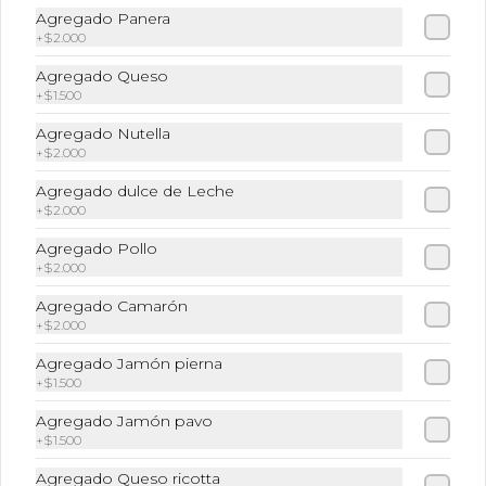
Café Frio + Leche + Hielo + Syrup a 
Agregado Panera
elección
+
$2.000
Agregado Queso
+
$1.500
$6.490
Agregado Nutella
+
$2.000
Frappuccino Especial
Agregado dulce de Leche
+
$2.000
Café + Leche + Hielo triturado + Sabor 
a elección
Agregado Pollo
+
$2.000
Agregado Camarón
$6.990
+
$2.000
Agregado Jamón pierna
Ice Caramel Macchiatto
+
$1.500
Shot Ristreto + Leche + Syrup + Hielo
Agregado Jamón pavo
+
$1.500
Agregado Queso ricotta