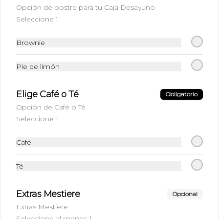
Opción de postre para tu Caja Desayuno
$4.990
Seleccione 1
Brownie
Mocca Blanco
Shot de Espresso + Chocolate blanco + 
Pie de limón
Leche
Elige Café o Té
Obligatorio
$4.290
Opción de Café o Té
Seleccione 1
Té
Café
Infusiones (Elige el sabor de tu 
preferencia)
Té
$3.590
Extras Mestiere
Opcional
Extras Mestiere
Seleccione al menos 1