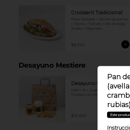
Croissant Tradicional
Palta fileteada + Jamón de pierna 
+ Tocino + Tomate + Mix de hojas 
verdes + Mayonesa
$8.990
Desayuno Mestiere
Pan de
Desayuno Clásico
(avella
Cafe o Te + Jugo naranja + 
crambe
Croissant jamón y queso
rubias
Este produc
$13.490
Instrucci