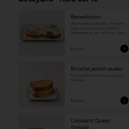
Benedictino
Dos huevos pochados + Proteina 
(elige una por huevo)  sobre 2 
rebanadas de pan Brioche + Salsa 
holandesa
$12.990
Brioche jamón queso
Pan brioche con jamon y queso 
fundido.
$8.990
Croissant Queso
Tomate