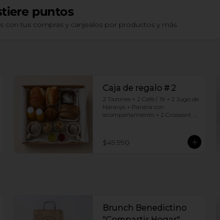
tiere puntos
os con tus compras y canjealos por productos y más
Caja de regalo # 2
2 Tazones + 2 Café / Té + 2 Jugo de 
Naranja + Panera con 
acompañamiento + 2 Croissant 
jamón queso + 2 Granolas con 
yogurt + Brownie +  Muffins de 
Arándano
$49.990
Brunch Benedictino
"Compartir Hogar"