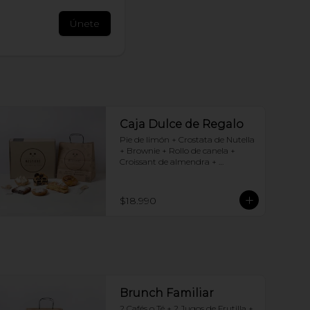
Únete
Caja Dulce de Regalo
Pie de limón + Crostata de Nutella 
+ Brownie + Rollo de canela + 
Croissant de almendra + 
Chocotorta
$18.990
Brunch Familiar
2 Cafés o Té + 2 Jugos de Frutilla + 