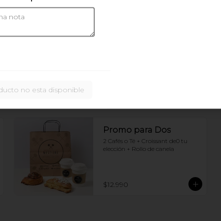
Juntos invierno Ding
Dong
Brioche con jamon y queso + 
chocolate caliente
ducto no esta disponible
$13.990
Promo para Dos
2 Cafés o Té + Croissant de0 tu 
elección + Rollo de canela
$12.990