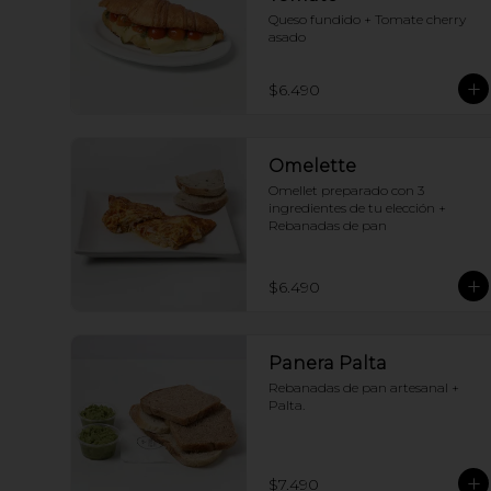
Queso fundido + Tomate cherry 
asado
$6.490
Omelette
Omellet preparado con 3 
ingredientes de tu elección + 
Rebanadas de pan
$6.490
Panera Palta
Rebanadas de pan artesanal + 
Palta.
$7.490