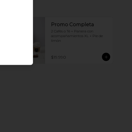
Promo Completa
2 Cafés o Té + Panera con 
acompañamientos XL + Pie de 
limón
$19.990