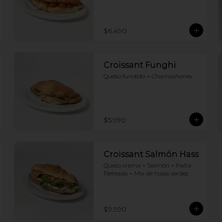
$6.490
Croissant Funghi
Queso fundido + Champiñones
$5.990
Croissant Salmón Hass
Queso crema + Salmón + Palta 
fileteada + Mix de hojas verdes
$9.990