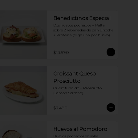
Benedictinos Especial
Dos huevos pochados + Palta 
sobre 2 rebanadas de pan Brioche 
+ Proteina (elige una por huevo) + 
Salsa holandesa
$13.990
Croissant Queso
Prosciutto
Queso fundido + Prosciutto 
(Jamón Serrano)
$7.490
Huevos al Pomodoro
Huevos pochados en salsa 