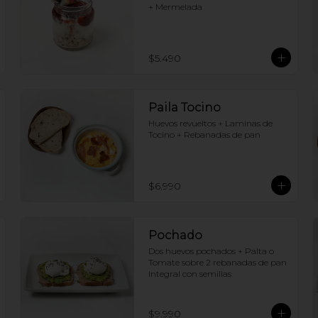
+ Mermelada
$5.490
Paila Tocino
Huevos revueltos + Laminas de 
Tocino + Rebanadas de pan
$6.990
Pochado
Dos huevos pochados + Palta o 
Tomate sobre 2 rebanadas de pan 
Integral con semillas
$9.990