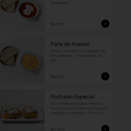
pomodoro
$6.990
Paila de Huevos
Huevos revueltos + 2 ingredientes 
de tu elección + Rebanadas de 
pan
$6.990
Pochado Especial
Dos huevos pochados + Palta o 
Tomate sobre 2 rebanadas de pan 
Integral con semillas + Proteina 
(elige una por huevo)
$11.490