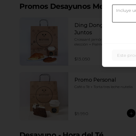
Promos Desayunos Mestiere
Ding Dong: Mejor
Juntos
Croissant jamón queso+ Café a 
elección + Palmerita
Este pro
$13.050
Promo Personal
Café o Té + Torta tres leche nutella
$9.990
Desayuno - Hora del Té