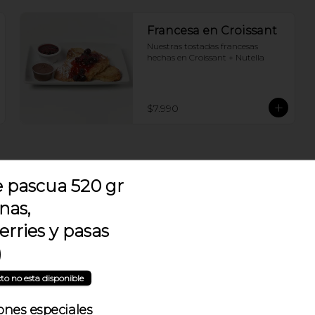
Francesa en Croissant
Nuestras tostadas francesas 
hechas en Croissant + Nutella
$7.990
 pascua 520 gr
Desayuno del Chef
nas,
Cafe o Te + Paila de huevo tocino + 
rries y pasas
Croissant de tu elección
)
to no esta disponible
$13.990
ones especiales