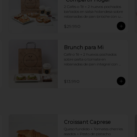
2 Cafés o Té + 2 huevos pochados 
bañados en salsa holandesa sobre 
rebanadas de pan brioche con un 
ingrediente de tu elección + 
$29.990
Tostadas francesas + Croissant de 
tu elección
Brunch para Mi
Café o Té + 2 huevos pochados 
sobre palta o tomate en 
rebanadas de pan integral con 
semillas + Brownie
$13.990
Croissant Caprese
Queso fundido + Tomates cherries 
asados + Pesto de pistacho