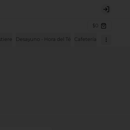
Login
$0
tiere
Desayuno - Hora del Té
Cafetería
Cafetería y 