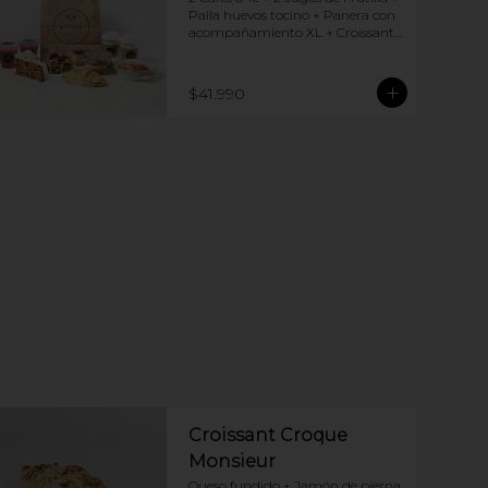
Paila huevos tocino + Panera con 
acompañamiento XL + Croissant 
Jamón y Queso + Carrot cake + 
Chocotorta
$41.990
Croissant Croque
Monsieur
Queso fundido + Jamón de pierna, 