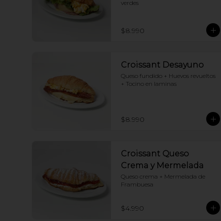
verdes
$8.990
Croissant Desayuno
Queso fundido + Huevos revueltos 
+ Tocino en laminas
$8.990
Croissant Queso
Crema y Mermelada
Queso crema + Mermelada de 
Frambuesa
$4.990