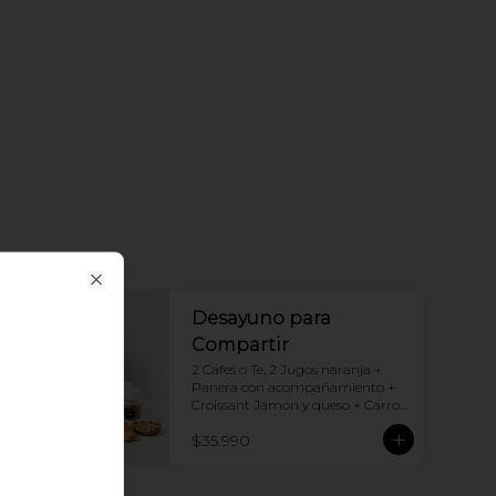
Close
Desayuno para
Compartir
2 Cafes o Te, 2 Jugos naranja + 
Panera con acompañamiento + 
Croissant Jamon y queso + Carrot 
Cake + Crostata Dulce de leche
$35.990