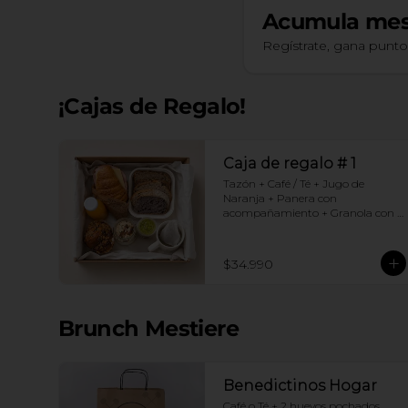
Acumula
mes
Regístrate, gana punt
¡Cajas de Regalo!
Caja de regalo # 1
Tazón + Café / Té + Jugo de 
Naranja + Panera con 
acompañamiento + Granola con 
yogurt + Croissant Jamón Queso + 
Muffin  de Arándanos
$34.990
Brunch Mestiere
Benedictinos Hogar
Café o Té + 2 huevos pochados 