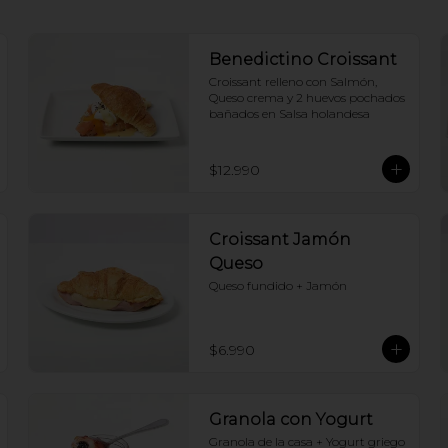
Benedictino Croissant
Croissant relleno con Salmón, 
Queso crema y 2 huevos pochados 
bañados en Salsa holandesa
$12.990
Croissant Jamón
Queso
Queso fundido + Jamón
$6.990
Granola con Yogurt
Granola de la casa + Yogurt griego 