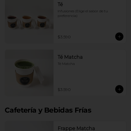
Té
Infusiones (Elige el sabor de tu 
preferencia)
$3.590
Té Matcha
Té Matcha
$3.590
Cafetería y Bebidas Frías
Frappe Matcha