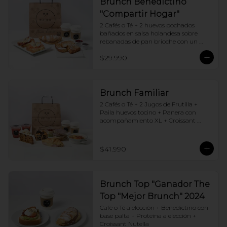
Brunch Benedictino
"Compartir Hogar"
2 Cafés o Té + 2 huevos pochados 
bañados en salsa holandesa sobre 
rebanadas de pan brioche con un 
ingrediente de tu elección + Tostadas 
$29.990
francesas + Croissant de tu elección
Brunch Familiar
2 Cafés o Té + 2 Jugos de Frutilla + 
Paila huevos tocino + Panera con 
acompañamiento XL + Croissant 
Jamón y Queso + Carrot cake + 
Chocotorta
$41.990
Brunch Top "Ganador The
Top "Mejor Brunch" 2024
Café o Té a elección + Benedictino con 
base palta + Proteina a elección + 
Croissant Nutella