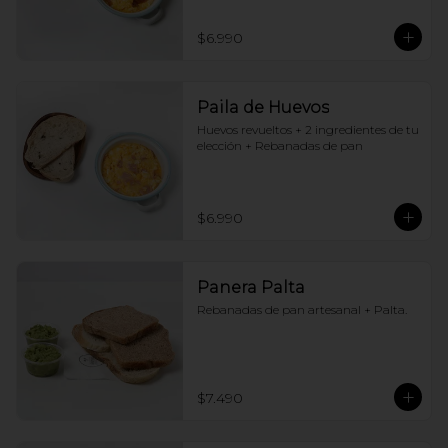
$6.990
Paila de Huevos
Huevos revueltos + 2 ingredientes de tu 
elección + Rebanadas de pan
$6.990
Panera Palta
Rebanadas de pan artesanal + Palta.
$7.490