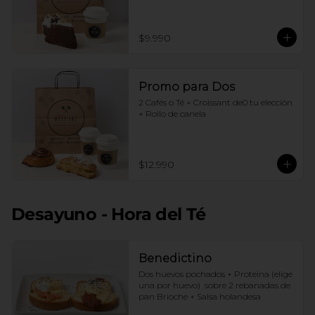
$9.990
Promo para Dos
2 Cafés o Té + Croissant de0 tu elección 
+ Rollo de canela
$12.990
Desayuno - Hora del Té
Benedictino
Dos huevos pochados + Proteina (elige 
una por huevo)  sobre 2 rebanadas de 
pan Brioche + Salsa holandesa