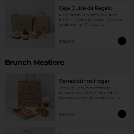
Caja Dulce de Regalo
Pie de limón + Crostata de Nutella + 
Brownie + Rollo de canela + Croissant 
de almendra + Chocotorta
$18.990
Brunch Mestiere
Benedictinos Hogar
Café o Té + 2 huevos pochados 
bañados en salsa holandesa sobre 
rebanadas de pan brioche con un 
ingrediente de tu elección + Croissant 
de almendras
$16.990