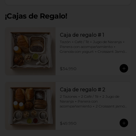
¡Cajas de Regalo!
Caja de regalo # 1
Tazón + Café / Té + Jugo de Naranja + 
Panera con acompañamiento + 
Granola con yogurt + Croissant Jamón 
Queso + Muffin  de Arándanos
$34.990
Caja de regalo # 2
2 Tazones + 2 Café / Té + 2 Jugo de 
Naranja + Panera con 
acompañamiento + 2 Croissant jamón 
queso + 2 Granolas con yogurt + 
Brownie +  Muffins de Arándano
$49.990