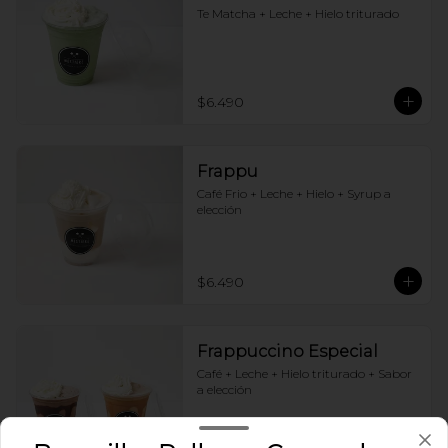
Te Matcha + Leche + Hielo triturado
$6.490
Frappu
Café Frio + Leche + Hielo + Syrup a 
elección
$6.490
Frappuccino Especial
Café + Leche + Hielo triturado + Sabor 
a elección