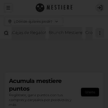
Abrir menu de navegación
Logi
¿Dónde quieres pedir?
¡Cajas de Regalo!
Brunch Mestiere
Croissante
Acumula
mestiere
puntos
Únete
Regístrate, gana puntos con tus
compras y canjealos por productos y
más