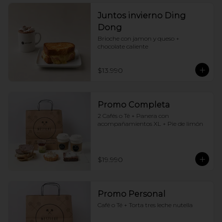
Juntos invierno Ding
Dong
Brioche con jamon y queso + 
chocolate caliente
$13.990
Promo Completa
2 Cafés o Té + Panera con 
acompañamientos XL + Pie de limón
$19.990
Promo Personal
Café o Té + Torta tres leche nutella