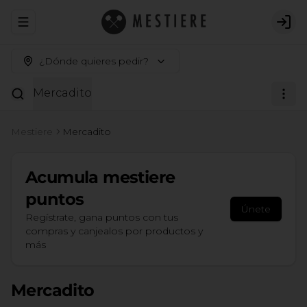
Abrir menu de navegación
Logi
¿Dónde quieres pedir?
Mercadito
Mestiere
Mercadito
Acumula
mestiere
puntos
Únete
Regístrate, gana puntos con tus
compras y canjealos por productos y
más
Mercadito