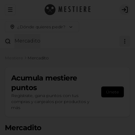
Abrir menu de navegación
Logi
¿Dónde quieres pedir?
Mercadito
Mestiere
Mercadito
Acumula
mestiere
puntos
Únete
Regístrate, gana puntos con tus
compras y canjealos por productos y
más
Mercadito