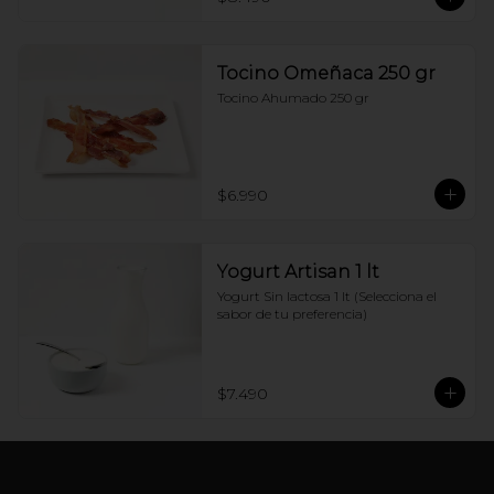
Tocino Omeñaca 250 gr
Tocino Ahumado 250 gr
$6.990
Yogurt Artisan 1 lt
Yogurt Sin lactosa 1 lt (Selecciona el 
sabor de tu preferencia)
$7.490