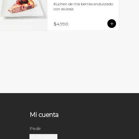
Kuchen de mis berries endulzado 
con alulosa
$4.990
Mi cuenta
Pedir
Iniciar sesión