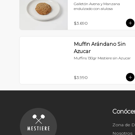
Galletón Avena y Manzana 
endulzado con alulosa
$3.690
Muffin Arándano Sin
Azucar
Muffins 130gr Mestiere sin Azucar
$3.990
Conóce
Zona de 
Nosotros