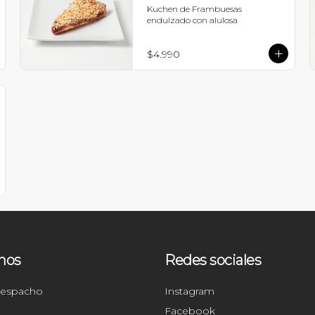
Kuchen de Frambuesas 
endulzado con alulosa
$4.990
nos
Redes sociales
Despacho
Instagram
Facebook