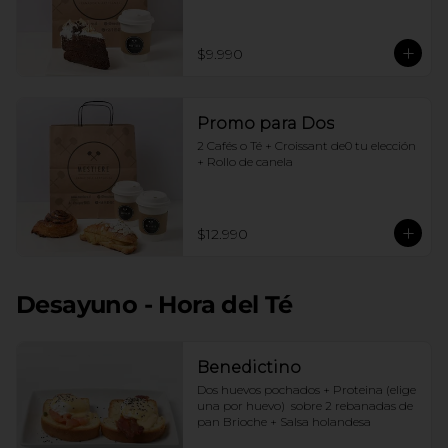
$9.990
Promo para Dos
2 Cafés o Té + Croissant de0 tu elección 
+ Rollo de canela
$12.990
Desayuno - Hora del Té
Benedictino
Dos huevos pochados + Proteina (elige 
una por huevo)  sobre 2 rebanadas de 
pan Brioche + Salsa holandesa