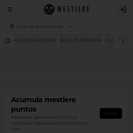
Abrir menu de navegación
Logi
¿Dónde quieres pedir?
¡Cajas de Regalo!
Brunch Mestiere
Croissante
Acumula
mestiere
puntos
Únete
Regístrate, gana puntos con tus
compras y canjealos por productos y
más