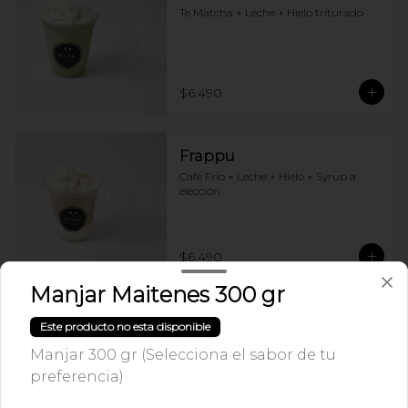
Te Matcha + Leche + Hielo triturado
$6.490
Frappu
Café Frio + Leche + Hielo + Syrup a 
elección
$6.490
Manjar Maitenes 300 gr
Frappuccino Especial
Este producto no esta disponible
Café + Leche + Hielo triturado + Sabor 
Manjar 300 gr (Selecciona el sabor de tu
a elección
preferencia)