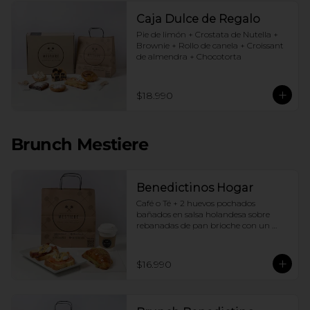
Caja Dulce de Regalo
Pie de limón + Crostata de Nutella + 
Brownie + Rollo de canela + Croissant 
de almendra + Chocotorta
$18.990
Brunch Mestiere
Benedictinos Hogar
Café o Té + 2 huevos pochados 
bañados en salsa holandesa sobre 
rebanadas de pan brioche con un 
ingrediente de tu elección + Croissant 
de almendras
$16.990