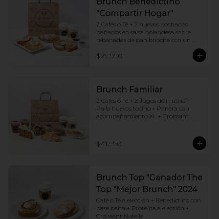
Brunch Benedictino
"Compartir Hogar"
2 Cafés o Té + 2 huevos pochados 
bañados en salsa holandesa sobre 
rebanadas de pan brioche con un 
ingrediente de tu elección + Tostadas 
$29.990
francesas + Croissant de tu elección
Brunch Familiar
2 Cafés o Té + 2 Jugos de Frutilla + 
Paila huevos tocino + Panera con 
acompañamiento XL + Croissant 
Jamón y Queso + Carrot cake + 
Chocotorta
$41.990
Brunch Top "Ganador The
Top "Mejor Brunch" 2024
Café o Té a elección + Benedictino con 
base palta + Proteina a elección + 
Croissant Nutella