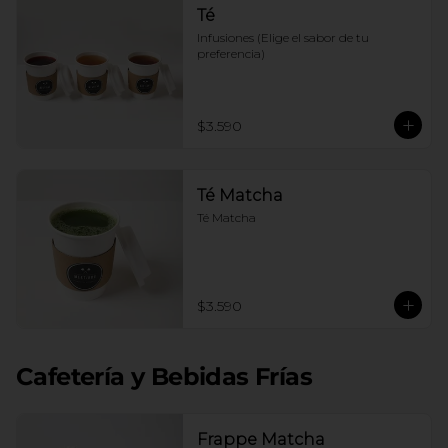
Té
Infusiones (Elige el sabor de tu 
preferencia)
$3.590
Té Matcha
Té Matcha
$3.590
Cafetería y Bebidas Frías
Frappe Matcha