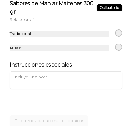
Sabores de Manjar Maitenes 300
$6.990
Obligatorio
gr
Seleccione 1
Ice Caramel Macchiatto
Shot Ristreto + Leche + Syrup + Hielo
Tradicional
Nuez
$5.490
Instrucciones especiales
Ice Caramel Macchiatto
Sin Azúcar
Shot de Ristreto + Leche + Syrup Sin 
Azúcar  + Hielo
$5.490
Este producto no esta disponible
Ice Chai Latte