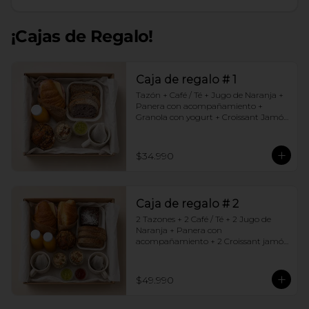
¡Cajas de Regalo!
Caja de regalo # 1
Tazón + Café / Té + Jugo de Naranja + 
Panera con acompañamiento + 
Granola con yogurt + Croissant Jamón 
Queso + Muffin  de Arándanos
$34.990
Caja de regalo # 2
2 Tazones + 2 Café / Té + 2 Jugo de 
Naranja + Panera con 
acompañamiento + 2 Croissant jamón 
queso + 2 Granolas con yogurt + 
Brownie +  Muffins de Arándano
$49.990