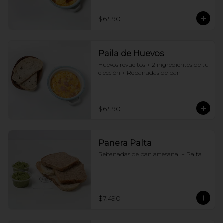
$6.990
Paila de Huevos
Huevos revueltos + 2 ingredientes de tu 
elección + Rebanadas de pan
$6.990
Panera Palta
Rebanadas de pan artesanal + Palta.
$7.490