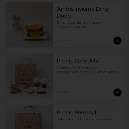
Juntos invierno Ding
Dong
Brioche con jamon y queso + 
chocolate caliente
$13.990
Promo Completa
2 Cafés o Té + Panera con 
acompañamientos XL + Pie de limón
$19.990
Promo Personal
Café o Té + Torta tres leche nutella