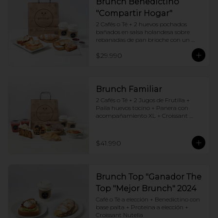
Brunch Benedictino
"Compartir Hogar"
2 Cafés o Té + 2 huevos pochados 
bañados en salsa holandesa sobre 
rebanadas de pan brioche con un 
ingrediente de tu elección + Tostadas 
$29.990
francesas + Croissant de tu elección
Brunch Familiar
2 Cafés o Té + 2 Jugos de Frutilla + 
Paila huevos tocino + Panera con 
acompañamiento XL + Croissant 
Jamón y Queso + Carrot cake + 
Chocotorta
$41.990
Brunch Top "Ganador The
Top "Mejor Brunch" 2024
Café o Té a elección + Benedictino con 
base palta + Proteina a elección + 
Croissant Nutella