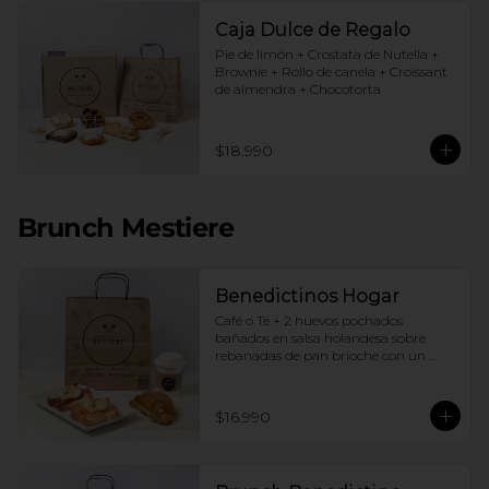
Caja Dulce de Regalo
Pie de limón + Crostata de Nutella + 
Brownie + Rollo de canela + Croissant 
de almendra + Chocotorta
$18.990
Brunch Mestiere
Benedictinos Hogar
Café o Té + 2 huevos pochados 
bañados en salsa holandesa sobre 
rebanadas de pan brioche con un 
ingrediente de tu elección + Croissant 
de almendras
$16.990