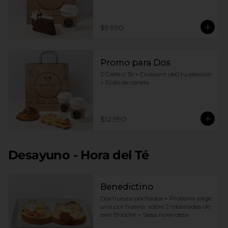
$9.990
Promo para Dos
2 Cafés o Té + Croissant de0 tu elección 
+ Rollo de canela
$12.990
Desayuno - Hora del Té
Benedictino
Dos huevos pochados + Proteina (elige 
una por huevo)  sobre 2 rebanadas de 
pan Brioche + Salsa holandesa