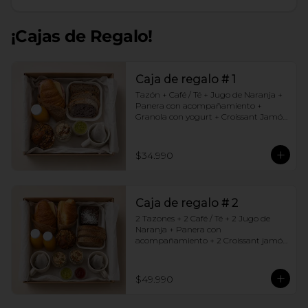
¡Cajas de Regalo!
Caja de regalo # 1
Tazón + Café / Té + Jugo de Naranja + 
Panera con acompañamiento + 
Granola con yogurt + Croissant Jamón 
Queso + Muffin  de Arándanos
$34.990
Caja de regalo # 2
2 Tazones + 2 Café / Té + 2 Jugo de 
Naranja + Panera con 
acompañamiento + 2 Croissant jamón 
queso + 2 Granolas con yogurt + 
Brownie +  Muffins de Arándano
$49.990