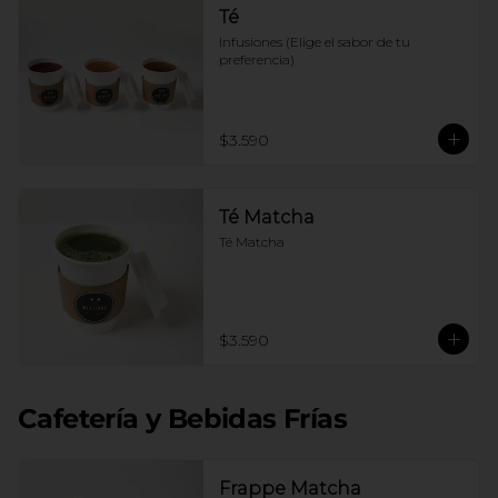
Té
Infusiones (Elige el sabor de tu 
preferencia)
$3.590
Té Matcha
Té Matcha
$3.590
Cafetería y Bebidas Frías
Frappe Matcha