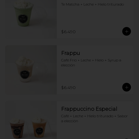
Te Matcha + Leche + Hielo triturado
$6.490
Frappu
Café Frio + Leche + Hielo + Syrup a 
elección
$6.490
Frappuccino Especial
Café + Leche + Hielo triturado + Sabor 
a elección