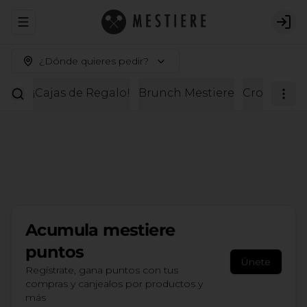
Abrir menu de navegación
Logi
¿Dónde quieres pedir?
¡Cajas de Regalo!
Brunch Mestiere
Croissante
Acumula
mestiere
puntos
Únete
Regístrate, gana puntos con tus
compras y canjealos por productos y
más