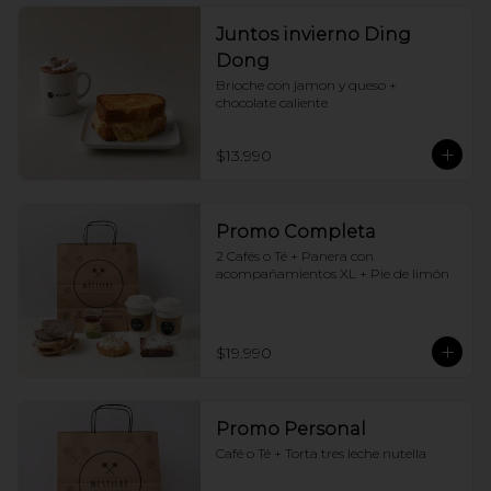
Juntos invierno Ding
Dong
Brioche con jamon y queso + 
chocolate caliente
$13.990
Promo Completa
2 Cafés o Té + Panera con 
acompañamientos XL + Pie de limón
$19.990
Promo Personal
Café o Té + Torta tres leche nutella