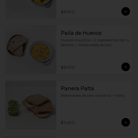
$6.990
Paila de Huevos
Huevos revueltos + 2 ingredientes de tu 
elección + Rebanadas de pan
$6.990
Panera Palta
Rebanadas de pan artesanal + Palta.
$7.490