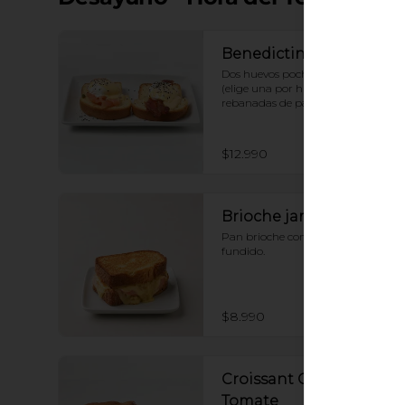
Benedictino
Dos huevos pochados + Proteina 
(elige una por huevo)  sobre 2 
rebanadas de pan Brioche + Salsa 
holandesa
$12.990
Brioche jamón queso
Pan brioche con jamon y queso 
fundido.
$8.990
Croissant Queso
Tomate