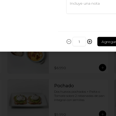
+ Mermelada
$5.490
Paila Tocino
Agrega
Huevos revueltos + Laminas de 
Tocino + Rebanadas de pan
$6.990
Pochado
Dos huevos pochados + Palta o 
Tomate sobre 2 rebanadas de pan 
Integral con semillas
$9.990