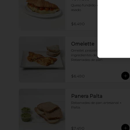
Queso fundido + Tomate cherry 
asado
$6.490
Omelette
Omellet preparado con 3 
ingredientes de tu elección + 
Rebanadas de pan
$6.490
Panera Palta
Rebanadas de pan artesanal + 
Palta.
$7.490