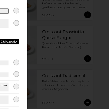
bañado en salsa bechamel y 
gratinado con queso parmesano
$8.990
Croissant Prosciutto
Queso Funghi
Obligatorio
Queso fundido + Champiñones + 
Prosciutto (Jamón Serrano)
$7.990
Croissant Tradicional
Palta fileteada + Jamón de pierna 
tosa
+ Tocino + Tomate + Mix de hojas 
verdes + Mayonesa
$8.990