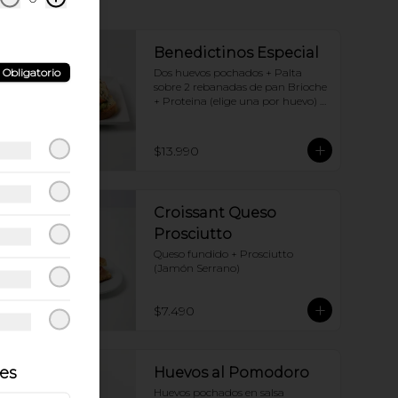
Benedictinos Especial
Obligatorio
Dos huevos pochados + Palta 
sobre 2 rebanadas de pan Brioche 
+ Proteina (elige una por huevo) + 
Salsa holandesa
$13.990
Croissant Queso
Prosciutto
Queso fundido + Prosciutto 
(Jamón Serrano)
$7.490
les
Huevos al Pomodoro
Huevos pochados en salsa 