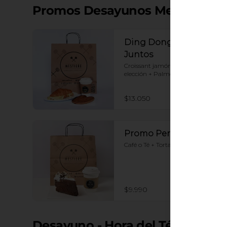
Promos Desayunos Mestiere
Ding Dong: Mejor
Juntos
Croissant jamón queso+ Café a 
elección + Palmerita
$13.050
Promo Personal
Café o Té + Torta tres leche nutella
$9.990
Desayuno - Hora del Té