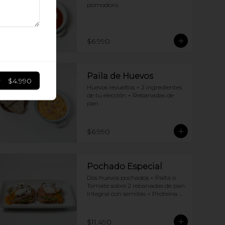
pomodoro
$6.990
Paila de Huevos
r
$4.990
Huevos revueltos + 2 ingredientes 
de tu elección + Rebanadas de 
pan
$6.990
Pochado Especial
Dos huevos pochados + Palta o 
Tomate sobre 2 rebanadas de pan 
Integral con semillas + Proteina 
(elige una por huevo)
$11.490