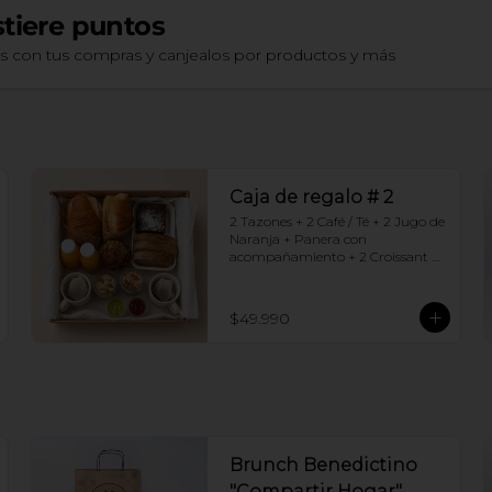
tiere puntos
os con tus compras y canjealos por productos y más
Caja de regalo # 2
2 Tazones + 2 Café / Té + 2 Jugo de 
Naranja + Panera con 
acompañamiento + 2 Croissant 
jamón queso + 2 Granolas con 
yogurt + Brownie +  Muffins de 
Arándano
$49.990
Brunch Benedictino
"Compartir Hogar"