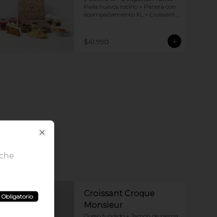
Paila huevos tocino + Panera con 
acompañamiento XL + Croissant 
Jamón y Queso + Carrot cake + 
Chocotorta
$41.990
Close
eche
Croissant Croque
Obligatorio
Monsieur
Queso fundido + Jamón de pierna, 