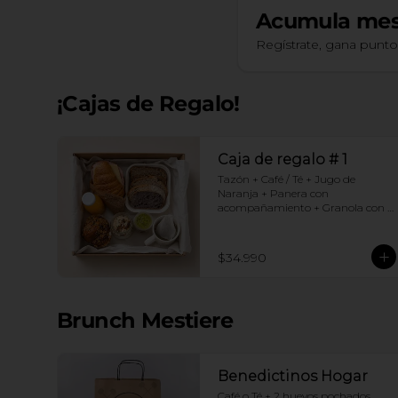
Acumula
mes
Regístrate, gana punt
¡Cajas de Regalo!
Caja de regalo # 1
Tazón + Café / Té + Jugo de 
Naranja + Panera con 
acompañamiento + Granola con 
yogurt + Croissant Jamón Queso + 
Muffin  de Arándanos
$34.990
Brunch Mestiere
Benedictinos Hogar
Café o Té + 2 huevos pochados 