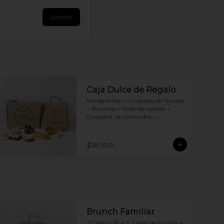
Únete
Caja Dulce de Regalo
Pie de limón + Crostata de Nutella 
+ Brownie + Rollo de canela + 
Croissant de almendra + 
Chocotorta
$18.990
Brunch Familiar
2 Cafés o Té + 2 Jugos de Frutilla + 