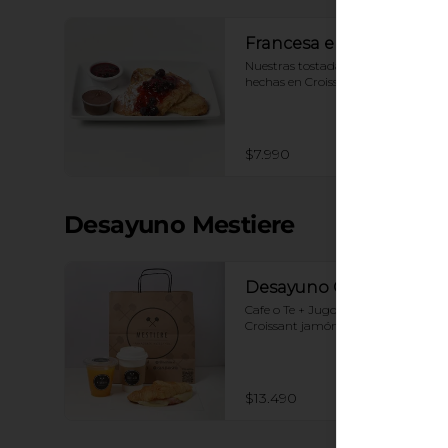
Francesa en Croissant
Nuestras tostadas francesas 
hechas en Croissant + Nutella
$7.990
Desayuno Mestiere
Desayuno Clásico
Cafe o Te + Jugo naranja + 
Croissant jamón y queso
$13.490