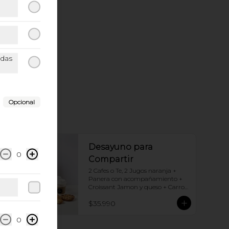
idas
Opcional
Desayuno para
0
Compartir
2 Cafes o Te, 2 Jugos naranja + 
Panera con acompañamiento + 
Croissant Jamon y queso + Carrot 
Cake + Crostata Dulce de leche
$35.990
0