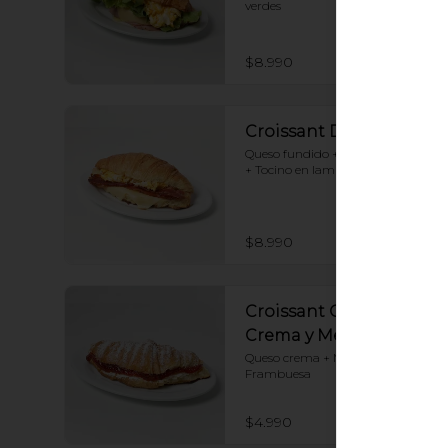
verdes
$8.990
Croissant Desayuno
Queso fundido + Huevos revueltos 
+ Tocino en laminas
$8.990
Croissant Queso
Crema y Mermelada
Queso crema + Mermelada de 
Frambuesa
$4.990