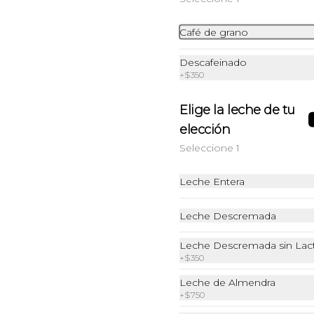
Café de grano
$6.490
Descafeinado
+
$350
Croissant Funghi
Elige la leche de tu
Queso fundido + Champiñones
elección
Seleccione 1
$5.990
Leche Entera
Leche Descremada
Croissant Salmón Hass
Queso crema + Salmón + Palta 
Leche Descremada sin Lac
fileteada + Mix de hojas verdes
+
$350
Leche de Almendra
+
$750
$9.990