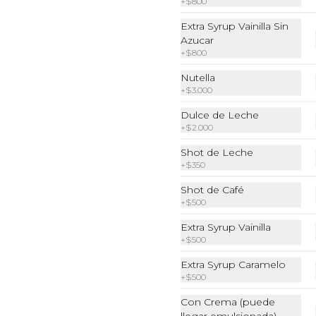
+
$800
Extra Syrup Vainilla Sin
Azucar
+
$800
Juntos invierno Ding
Dong
Nutella
+
$3.000
Brioche con jamon y queso + 
chocolate caliente
Dulce de Leche
+
$2.000
$13.990
Shot de Leche
+
$350
Promo para Dos
Shot de Café
2 Cafés o Té + Croissant de0 tu 
+
$500
elección + Rollo de canela
Extra Syrup Vainilla
+
$500
$12.990
Extra Syrup Caramelo
+
$500
Con Crema (puede
llegar emulsionada)