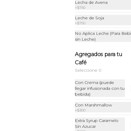
Lecha de Avena
+
$750
Leche de Soja
+
$750
No Aplica Leche (Para Beb
sin Leche)
Agregados para tu
Café
Seleccione 0
Con Crema (puede
Desayuno del Chef
llegar infusionada con tu
Cafe o Te + Paila de huevo tocino + 
bebida)
Croissant de tu elección
Con Marshmallow
+
$300
$13.990
Extra Syrup Caramelo
Sin Azucar