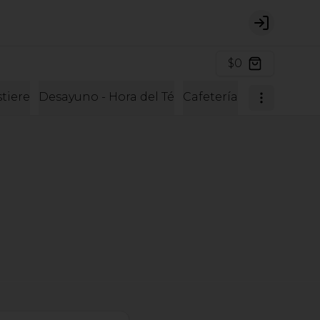
Login
$0
tiere
Desayuno - Hora del Té
Cafetería
Cafetería y 