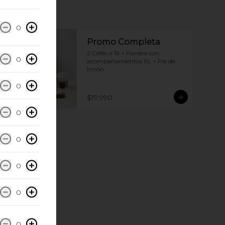
0
Promo Completa
2 Cafés o Té + Panera con 
0
acompañamientos XL + Pie de 
limón
0
$19.990
0
0
0
0
0