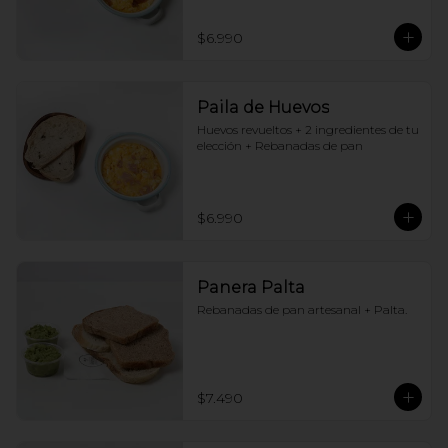
$6.990
Paila de Huevos
Huevos revueltos + 2 ingredientes de tu 
elección + Rebanadas de pan
$6.990
Panera Palta
Rebanadas de pan artesanal + Palta.
$7.490