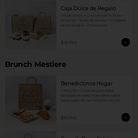
Caja Dulce de Regalo
Pie de limón + Crostata de Nutella + 
Brownie + Rollo de canela + Croissant 
de almendra + Chocotorta
$18.990
Brunch Mestiere
Benedictinos Hogar
Café o Té + 2 huevos pochados 
bañados en salsa holandesa sobre 
rebanadas de pan brioche con un 
ingrediente de tu elección + Croissant 
de almendras
$16.990