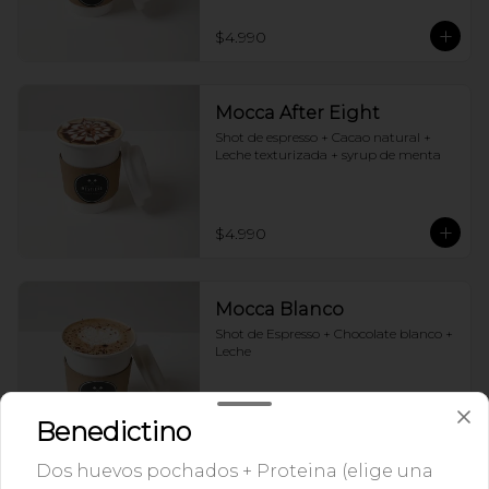
$4.990
Mocca After Eight
Shot de espresso + Cacao natural + 
Leche texturizada + syrup de menta
$4.990
Mocca Blanco
Shot de Espresso + Chocolate blanco + 
Leche
Benedictino
$4.290
Dos huevos pochados + Proteina (elige una