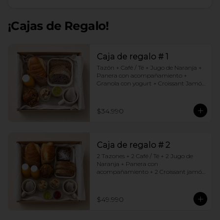
¡Cajas de Regalo!
Caja de regalo # 1
Tazón + Café / Té + Jugo de Naranja + 
Panera con acompañamiento + 
Granola con yogurt + Croissant Jamón 
Queso + Muffin  de Arándanos
$34.990
Caja de regalo # 2
2 Tazones + 2 Café / Té + 2 Jugo de 
Naranja + Panera con 
acompañamiento + 2 Croissant jamón 
queso + 2 Granolas con yogurt + 
Brownie +  Muffins de Arándano
$49.990