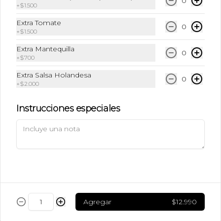
0
+
$1.500
$6.990
Extra Tomate
0
+
$1.500
Ice Caramel Macchiatto
Extra Mantequilla
Shot Ristreto + Leche + Syrup + Hielo
0
+
$700
Extra Salsa Holandesa
0
+
$2.000
$5.490
Instrucciones especiales
Ice Caramel Macchiatto
Sin Azúcar
Shot de Ristreto + Leche + Syrup Sin 
Azúcar  + Hielo
$5.490
Agregar
$12.990
Ice Chai Latte