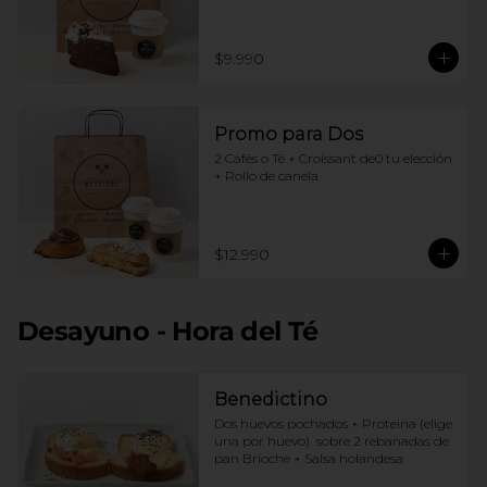
$9.990
Promo para Dos
2 Cafés o Té + Croissant de0 tu elección 
+ Rollo de canela
$12.990
Desayuno - Hora del Té
Benedictino
Dos huevos pochados + Proteina (elige 
una por huevo)  sobre 2 rebanadas de 
pan Brioche + Salsa holandesa