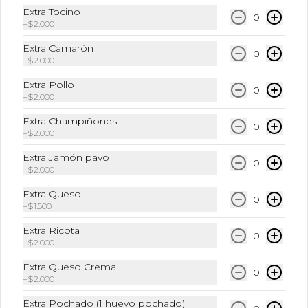
Te Matcha + Leche + Hielo triturado
Extra Tocino
0
+
$2.000
Extra Camarón
0
+
$2.000
$6.490
Extra Pollo
0
+
$2.000
Frappu
Extra Champiñones
0
+
$2.000
Café Frio + Leche + Hielo + Syrup a 
elección
Extra Jamón pavo
0
+
$2.000
Extra Queso
$6.490
0
+
$1.500
Extra Ricota
0
Frappuccino Especial
+
$2.000
Café + Leche + Hielo triturado + Sabor 
Extra Queso Crema
a elección
0
+
$2.000
Extra Pochado (1 huevo pochado)