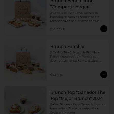
Brunch Benedictino
"Compartir Hogar"
2 Cafés o Té + 2 huevos pochados 
bañados en salsa holandesa sobre 
rebanadas de pan brioche con un 
ingrediente de tu elección + Tostadas 
$29.990
francesas + Croissant de tu elección
Brunch Familiar
2 Cafés o Té + 2 Jugos de Frutilla + 
Paila huevos tocino + Panera con 
acompañamiento XL + Croissant 
Jamón y Queso + Carrot cake + 
Chocotorta
$41.990
Brunch Top "Ganador The
Top "Mejor Brunch" 2024
Café o Té a elección + Benedictino con 
base palta + Proteina a elección + 
Croissant Nutella