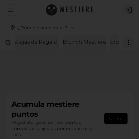
Abrir menu de navegación
Logi
¿Dónde quieres pedir?
¡Cajas de Regalo!
Brunch Mestiere
Croissante
Acumula
mestiere
puntos
Únete
Regístrate, gana puntos con tus
compras y canjealos por productos y
más