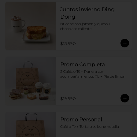
Juntos invierno Ding
Dong
Brioche con jamon y queso + 
chocolate caliente
$13.990
Promo Completa
2 Cafés o Té + Panera con 
acompañamientos XL + Pie de limón
$19.990
Promo Personal
Café o Té + Torta tres leche nutella