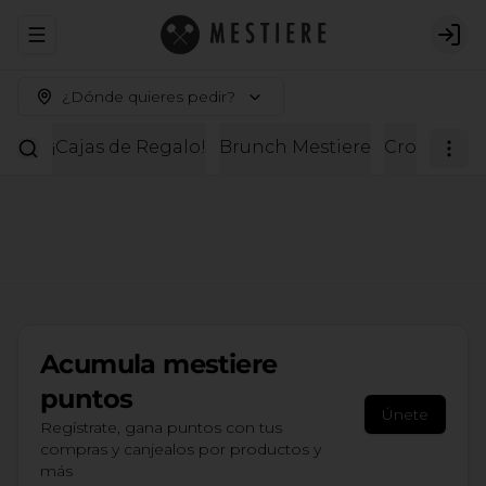
Abrir menu de navegación
Logi
¿Dónde quieres pedir?
¡Cajas de Regalo!
Brunch Mestiere
Croissante
Acumula
mestiere
puntos
Únete
Regístrate, gana puntos con tus
compras y canjealos por productos y
más