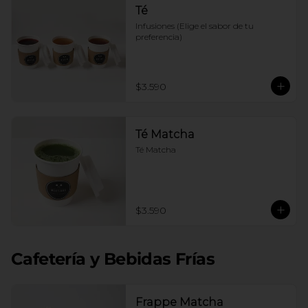
Té
Infusiones (Elige el sabor de tu 
preferencia)
$3.590
Té Matcha
Té Matcha
$3.590
Cafetería y Bebidas Frías
Frappe Matcha