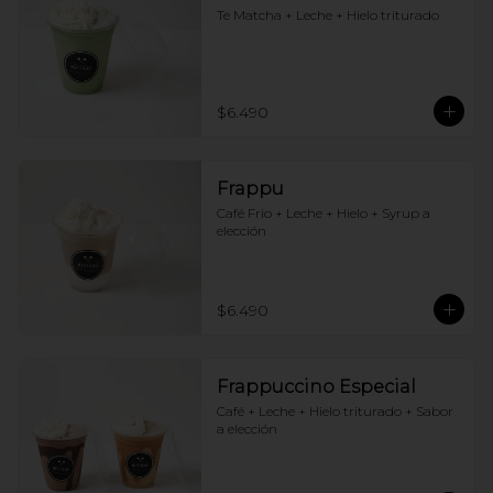
Te Matcha + Leche + Hielo triturado
$6.490
Frappu
Café Frio + Leche + Hielo + Syrup a 
elección
$6.490
Frappuccino Especial
Café + Leche + Hielo triturado + Sabor 
a elección