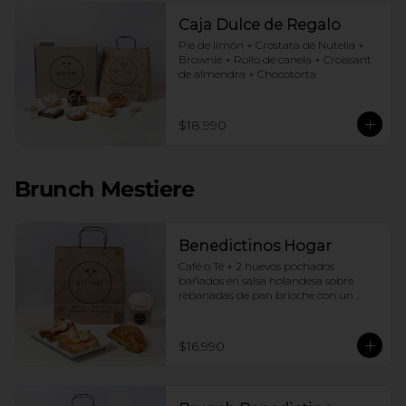
Caja Dulce de Regalo
Pie de limón + Crostata de Nutella + 
Brownie + Rollo de canela + Croissant 
de almendra + Chocotorta
$18.990
Brunch Mestiere
Benedictinos Hogar
Café o Té + 2 huevos pochados 
bañados en salsa holandesa sobre 
rebanadas de pan brioche con un 
ingrediente de tu elección + Croissant 
de almendras
$16.990