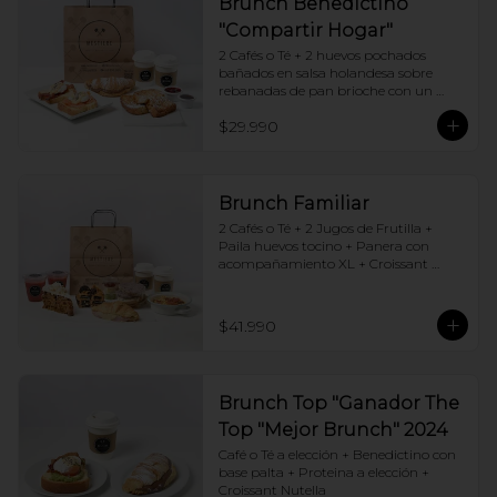
Brunch Benedictino
"Compartir Hogar"
2 Cafés o Té + 2 huevos pochados 
bañados en salsa holandesa sobre 
rebanadas de pan brioche con un 
ingrediente de tu elección + Tostadas 
$29.990
francesas + Croissant de tu elección
Brunch Familiar
2 Cafés o Té + 2 Jugos de Frutilla + 
Paila huevos tocino + Panera con 
acompañamiento XL + Croissant 
Jamón y Queso + Carrot cake + 
Chocotorta
$41.990
Brunch Top "Ganador The
Top "Mejor Brunch" 2024
Café o Té a elección + Benedictino con 
base palta + Proteina a elección + 
Croissant Nutella