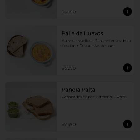
$6.990
Paila de Huevos
Huevos revueltos + 2 ingredientes de tu 
elección + Rebanadas de pan
$6.990
Panera Palta
Rebanadas de pan artesanal + Palta.
$7.490