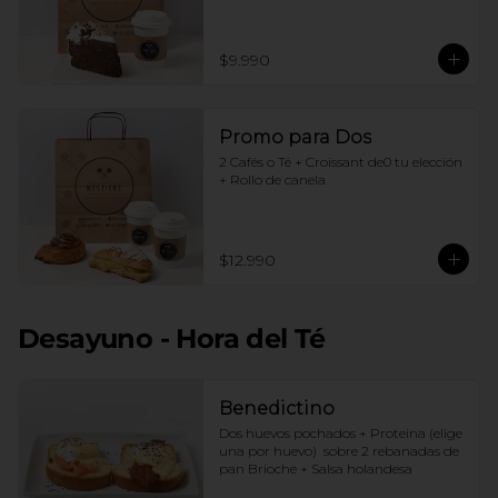
$9.990
Promo para Dos
2 Cafés o Té + Croissant de0 tu elección 
+ Rollo de canela
$12.990
Desayuno - Hora del Té
Benedictino
Dos huevos pochados + Proteina (elige 
una por huevo)  sobre 2 rebanadas de 
pan Brioche + Salsa holandesa