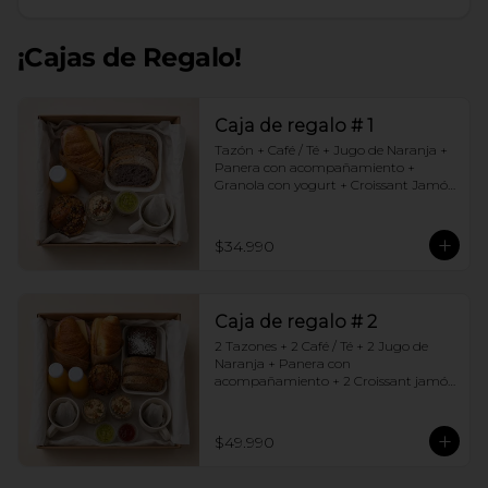
¡Cajas de Regalo!
Caja de regalo # 1
Tazón + Café / Té + Jugo de Naranja + 
Panera con acompañamiento + 
Granola con yogurt + Croissant Jamón 
Queso + Muffin  de Arándanos
$34.990
Caja de regalo # 2
2 Tazones + 2 Café / Té + 2 Jugo de 
Naranja + Panera con 
acompañamiento + 2 Croissant jamón 
queso + 2 Granolas con yogurt + 
Brownie +  Muffins de Arándano
$49.990