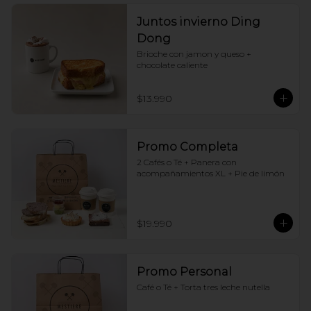
Juntos invierno Ding
Dong
Brioche con jamon y queso + 
chocolate caliente
$13.990
Promo Completa
2 Cafés o Té + Panera con 
acompañamientos XL + Pie de limón
$19.990
Promo Personal
Café o Té + Torta tres leche nutella