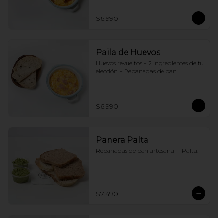
$6.990
Paila de Huevos
Huevos revueltos + 2 ingredientes de tu 
elección + Rebanadas de pan
$6.990
Panera Palta
Rebanadas de pan artesanal + Palta.
$7.490