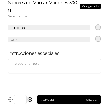
Sabores de Manjar Maitenes 300
$6.990
Obligatorio
gr
Seleccione 1
Ice Caramel Macchiatto
Shot Ristreto + Leche + Syrup + Hielo
Tradicional
Nuez
$5.490
Instrucciones especiales
Ice Caramel Macchiatto
Sin Azúcar
Shot de Ristreto + Leche + Syrup Sin 
Azúcar  + Hielo
$5.490
Agregar
$5.990
Ice Chai Latte