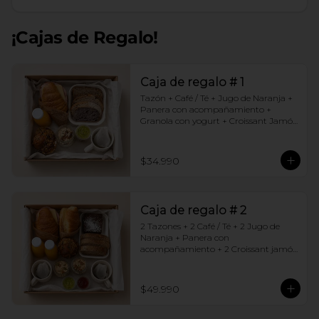
¡Cajas de Regalo!
Caja de regalo # 1
Tazón + Café / Té + Jugo de Naranja + 
Panera con acompañamiento + 
Granola con yogurt + Croissant Jamón 
Queso + Muffin  de Arándanos
$34.990
Caja de regalo # 2
2 Tazones + 2 Café / Té + 2 Jugo de 
Naranja + Panera con 
acompañamiento + 2 Croissant jamón 
queso + 2 Granolas con yogurt + 
Brownie +  Muffins de Arándano
$49.990