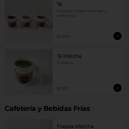
Té
Infusiones (Elige el sabor de tu 
preferencia)
$3.590
Té Matcha
Té Matcha
$3.590
Cafetería y Bebidas Frías
Frappe Matcha