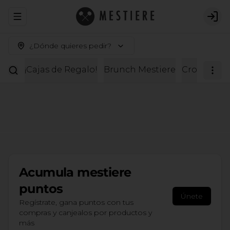
Abrir menu de navegación
Logi
¿Dónde quieres pedir?
¡Cajas de Regalo!
Brunch Mestiere
Croissante
Acumula
mestiere
puntos
Únete
Regístrate, gana puntos con tus
compras y canjealos por productos y
más