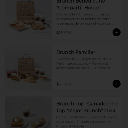
Brunch Benedictino
"Compartir Hogar"
2 Cafés o Té + 2 huevos pochados 
bañados en salsa holandesa sobre 
rebanadas de pan brioche con un 
ingrediente de tu elección + Tostadas 
$29.990
francesas + Croissant de tu elección
Brunch Familiar
2 Cafés o Té + 2 Jugos de Frutilla + 
Paila huevos tocino + Panera con 
acompañamiento XL + Croissant 
Jamón y Queso + Carrot cake + 
Chocotorta
$41.990
Brunch Top "Ganador The
Top "Mejor Brunch" 2024
Café o Té a elección + Benedictino con 
base palta + Proteina a elección + 
Croissant Nutella