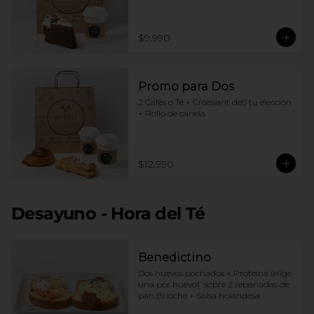
$9.990
Promo para Dos
2 Cafés o Té + Croissant de0 tu elección 
+ Rollo de canela
$12.990
Desayuno - Hora del Té
Benedictino
Dos huevos pochados + Proteina (elige 
una por huevo)  sobre 2 rebanadas de 
pan Brioche + Salsa holandesa