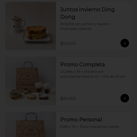
Juntos invierno Ding
Dong
Brioche con jamon y queso + 
chocolate caliente
$13.990
Promo Completa
2 Cafés o Té + Panera con 
acompañamientos XL + Pie de limón
$19.990
Promo Personal
Café o Té + Torta tres leche nutella