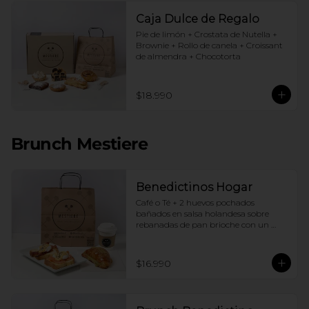
Caja Dulce de Regalo
Pie de limón + Crostata de Nutella + 
Brownie + Rollo de canela + Croissant 
de almendra + Chocotorta
$18.990
Brunch Mestiere
Benedictinos Hogar
Café o Té + 2 huevos pochados 
bañados en salsa holandesa sobre 
rebanadas de pan brioche con un 
ingrediente de tu elección + Croissant 
de almendras
$16.990