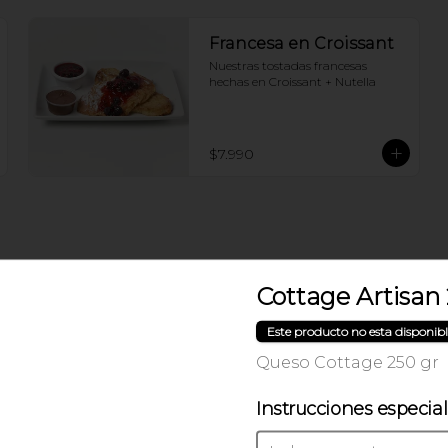
Francesa en Croissant
Nuestras tostadas francesas 
hechas en Croissant + Nutella
$7.990
Desayuno del Chef
Cottage Artisan
Cafe o Te + Paila de huevo tocino + 
Croissant de tu elección
Este producto no esta disponib
Queso Cottage 250 gr
$13.990
Instrucciones especia