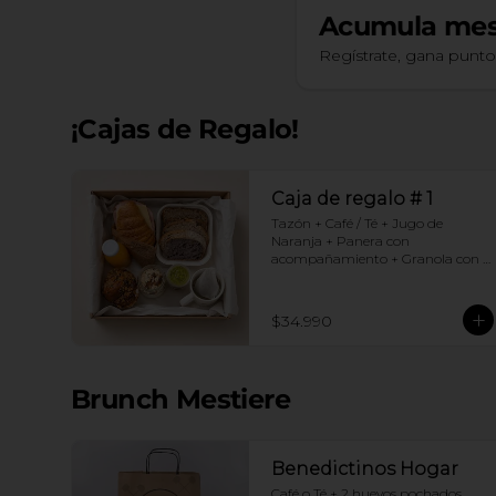
Acumula
mes
Regístrate, gana punt
¡Cajas de Regalo!
Caja de regalo # 1
Tazón + Café / Té + Jugo de 
Naranja + Panera con 
acompañamiento + Granola con 
yogurt + Croissant Jamón Queso + 
Muffin  de Arándanos
$34.990
Brunch Mestiere
Benedictinos Hogar
Café o Té + 2 huevos pochados 