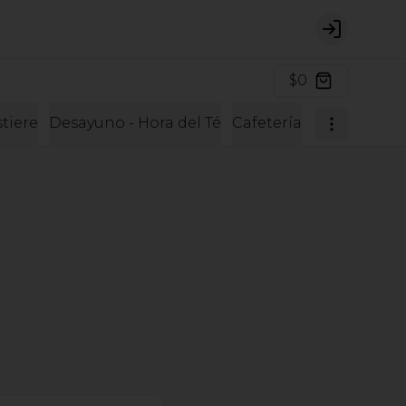
Login
$0
tiere
Desayuno - Hora del Té
Cafetería
Cafetería y 