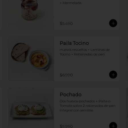
+ Mermelada
$5.490
Paila Tocino
Huevos revueltos + Laminas de 
Tocino + Rebanadas de pan
$6.990
Pochado
Dos huevos pochados + Palta o 
Tomate sobre 2 rebanadas de pan 
Integral con semillas
$9.990