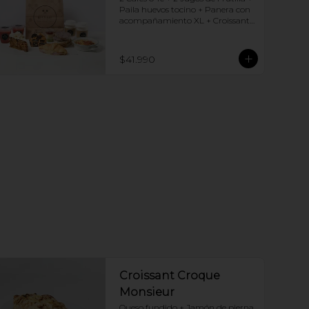
Paila huevos tocino + Panera con 
acompañamiento XL + Croissant 
Jamón y Queso + Carrot cake + 
Chocotorta
$41.990
Croissant Croque
Monsieur
Queso fundido + Jamón de pierna, 