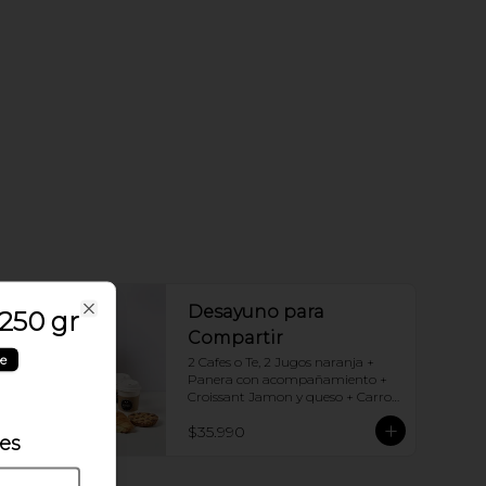
Desayuno para
 250 gr
Close
Compartir
le
2 Cafes o Te, 2 Jugos naranja + 
Panera con acompañamiento + 
Croissant Jamon y queso + Carrot 
Cake + Crostata Dulce de leche
$35.990
les