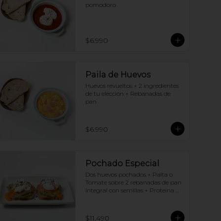
pomodoro
$6.990
Paila de Huevos
Huevos revueltos + 2 ingredientes 
de tu elección + Rebanadas de 
pan
$6.990
Pochado Especial
Dos huevos pochados + Palta o 
Tomate sobre 2 rebanadas de pan 
Integral con semillas + Proteina 
(elige una por huevo)
$11.490