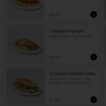
$6.490
Croissant Funghi
Queso fundido + Champiñones
$5.990
Croissant Salmón Hass
Queso crema + Salmón + Palta 
fileteada + Mix de hojas verdes
$9.990