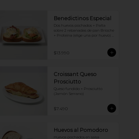
Benedictinos Especial
Dos huevos pochados + Palta 
sobre 2 rebanadas de pan Brioche 
+ Proteina (elige una por huevo) + 
Salsa holandesa
$13.990
Croissant Queso
Prosciutto
Queso fundido + Prosciutto 
(Jamón Serrano)
$7.490
Huevos al Pomodoro
Huevos pochados en salsa 