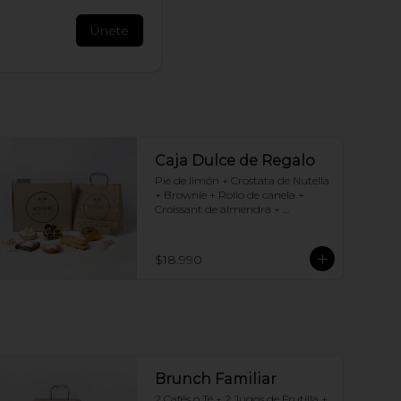
Únete
Caja Dulce de Regalo
Pie de limón + Crostata de Nutella 
+ Brownie + Rollo de canela + 
Croissant de almendra + 
Chocotorta
$18.990
Brunch Familiar
2 Cafés o Té + 2 Jugos de Frutilla + 