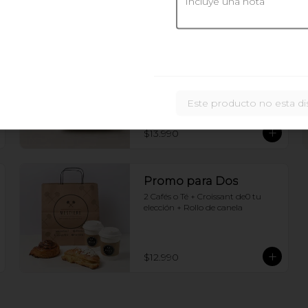
Juntos invierno Ding
Dong
Brioche con jamon y queso + 
chocolate caliente
Este producto no esta di
$13.990
Promo para Dos
2 Cafés o Té + Croissant de0 tu 
elección + Rollo de canela
$12.990