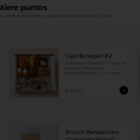
tiere puntos
os con tus compras y canjealos por productos y más
Caja de regalo # 2
2 Tazones + 2 Café / Té + 2 Jugo de 
Naranja + Panera con 
acompañamiento + 2 Croissant 
jamón queso + 2 Granolas con 
yogurt + Brownie +  Muffins de 
Arándano
$49.990
Brunch Benedictino
"Compartir Hogar"