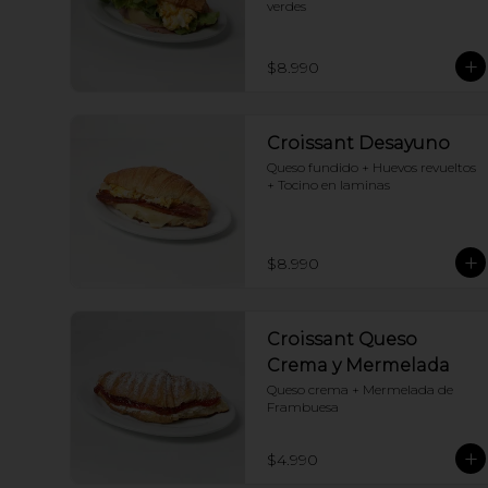
verdes
$8.990
Croissant Desayuno
Queso fundido + Huevos revueltos 
+ Tocino en laminas
$8.990
Croissant Queso
Crema y Mermelada
Queso crema + Mermelada de 
Frambuesa
$4.990