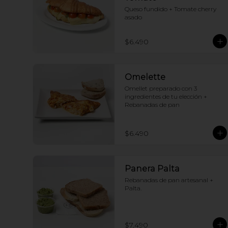
Queso fundido + Tomate cherry 
asado
$6.490
Omelette
Omellet preparado con 3 
ingredientes de tu elección + 
Rebanadas de pan
$6.490
Panera Palta
Rebanadas de pan artesanal + 
Palta.
$7.490