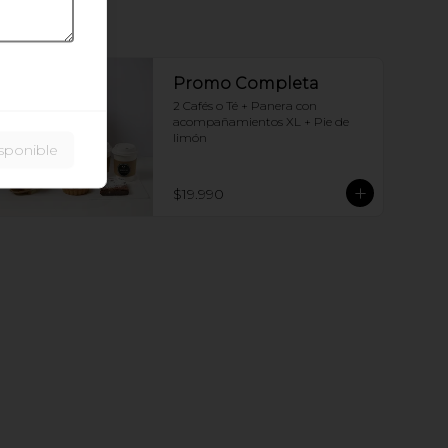
Promo Completa
2 Cafés o Té + Panera con 
acompañamientos XL + Pie de 
limón
sponible
$19.990