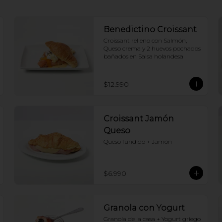
Benedictino Croissant
Croissant relleno con Salmón, 
Queso crema y 2 huevos pochados 
bañados en Salsa holandesa
$12.990
Croissant Jamón
Queso
Queso fundido + Jamón
$6.990
Granola con Yogurt
Granola de la casa + Yogurt griego 