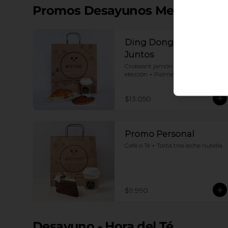
Promos Desayunos Mestiere
Ding Dong: Mejor
Juntos
Croissant jamón queso+ Café a 
elección + Palmerita
$13.050
Promo Personal
Café o Té + Torta tres leche nutella
$9.990
Desayuno - Hora del Té