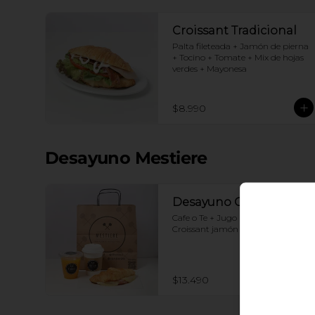
Croissant Tradicional
Palta fileteada + Jamón de pierna 
+ Tocino + Tomate + Mix de hojas 
verdes + Mayonesa
$8.990
Desayuno Mestiere
Desayuno Clásico
Cafe o Te + Jugo naranja + 
Croissant jamón y queso
$13.490