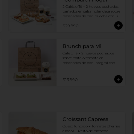
2 Cafés o Té + 2 huevos pochados 
bañados en salsa holandesa sobre 
rebanadas de pan brioche con un 
ingrediente de tu elección + 
$29.990
Tostadas francesas + Croissant de 
tu elección
Brunch para Mi
Café o Té + 2 huevos pochados 
sobre palta o tomate en 
rebanadas de pan integral con 
semillas + Brownie
$13.990
Croissant Caprese
Queso fundido + Tomates cherries 
asados + Pesto de pistacho