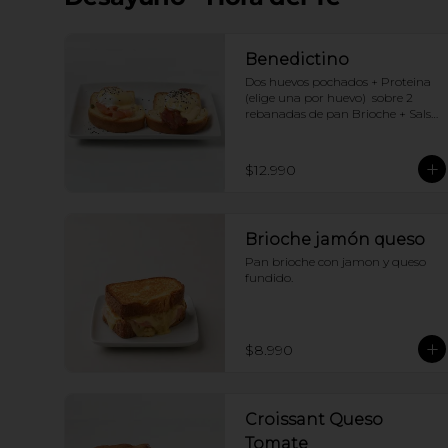
Benedictino
Dos huevos pochados + Proteina 
(elige una por huevo)  sobre 2 
rebanadas de pan Brioche + Salsa 
holandesa
$12.990
Brioche jamón queso
Pan brioche con jamon y queso 
fundido.
$8.990
Croissant Queso
Tomate