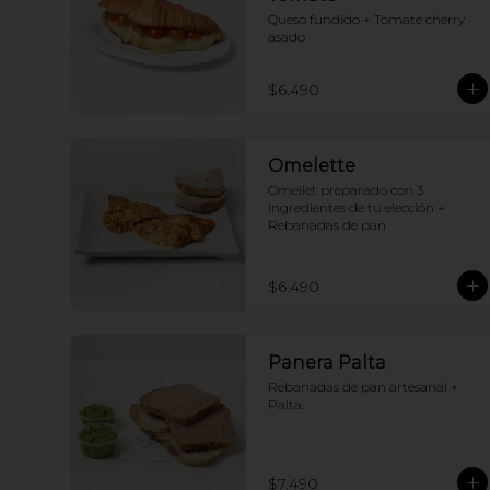
Queso fundido + Tomate cherry 
asado
$6.490
Omelette
Omellet preparado con 3 
ingredientes de tu elección + 
Rebanadas de pan
$6.490
Panera Palta
Rebanadas de pan artesanal + 
Palta.
$7.490