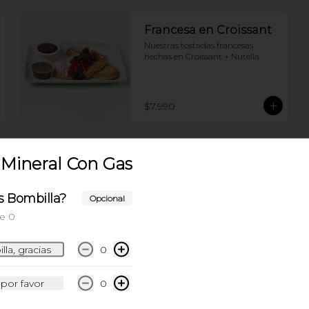
Francesa en Croissant
Nuestras tostadas francesas 
hechas en Croissant + Nutella
$7.990
Mineral Con Gas
s Bombilla?
Desayuno del Chef
Opcional
Cafe o Te + Paila de huevo tocino + 
e 0
Croissant de tu elección
la, gracias
0
$13.990
 por favor
0