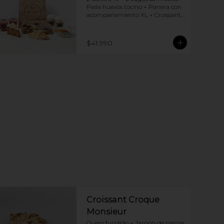
Paila huevos tocino + Panera con 
acompañamiento XL + Croissant 
Jamón y Queso + Carrot cake + 
Chocotorta
$41.990
Croissant Croque
Monsieur
Queso fundido + Jamón de pierna, 