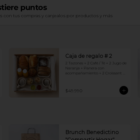
tiere puntos
os con tus compras y canjealos por productos y más
Caja de regalo # 2
2 Tazones + 2 Café / Té + 2 Jugo de 
Naranja + Panera con 
acompañamiento + 2 Croissant 
jamón queso + 2 Granolas con 
yogurt + Brownie +  Muffins de 
Arándano
$49.990
Brunch Benedictino
"Compartir Hogar"