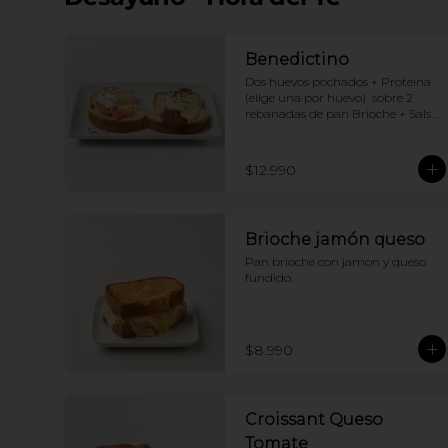
Benedictino
Dos huevos pochados + Proteina 
(elige una por huevo)  sobre 2 
rebanadas de pan Brioche + Salsa 
holandesa
$12.990
Brioche jamón queso
Pan brioche con jamon y queso 
fundido.
$8.990
Croissant Queso
Tomate