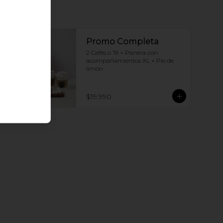
Promo Completa
2 Cafés o Té + Panera con 
acompañamientos XL + Pie de 
limón
$19.990