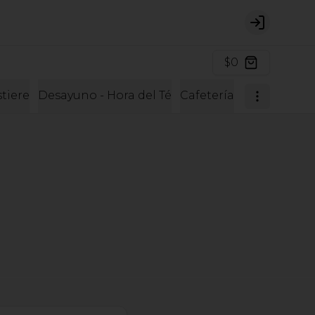
Login
$0
tiere
Desayuno - Hora del Té
Cafetería
Cafetería y 