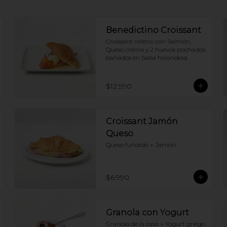
Benedictino Croissant
Croissant relleno con Salmón, 
Queso crema y 2 huevos pochados 
bañados en Salsa holandesa
$12.990
Croissant Jamón
Queso
Queso fundido + Jamón
$6.990
Granola con Yogurt
Granola de la casa + Yogurt griego 