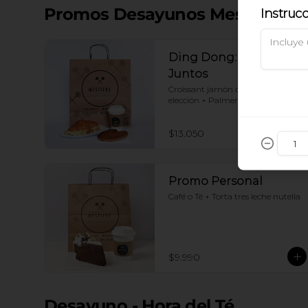
Promos Desayunos Mestiere
Instruc
Ding Dong: Mejor
Juntos
Croissant jamón queso+ Café a 
elección + Palmerita
$13.050
Promo Personal
Café o Té + Torta tres leche nutella
$9.990
Desayuno - Hora del Té