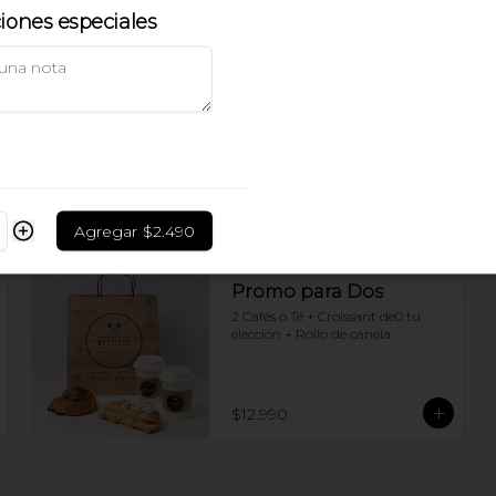
ciones especiales
Juntos invierno Ding
Dong
Brioche con jamon y queso + 
chocolate caliente
$13.990
Agregar
$2.490
Promo para Dos
2 Cafés o Té + Croissant de0 tu 
elección + Rollo de canela
$12.990