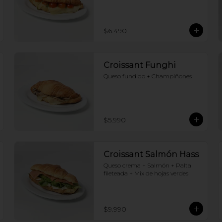
$6.490
Croissant Funghi
Queso fundido + Champiñones
$5.990
Croissant Salmón Hass
Queso crema + Salmón + Palta 
fileteada + Mix de hojas verdes
$9.990