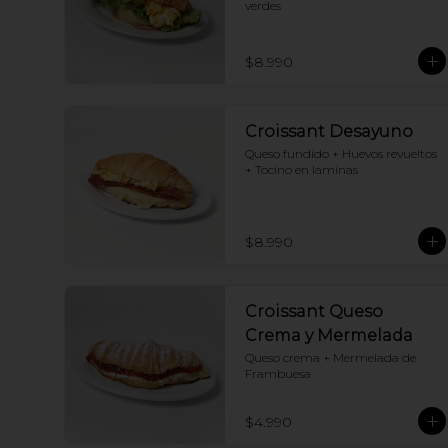
verdes
$8.990
Croissant Desayuno
Queso fundido + Huevos revueltos 
+ Tocino en laminas
$8.990
Croissant Queso
Crema y Mermelada
Queso crema + Mermelada de 
Frambuesa
$4.990