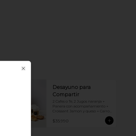
Close
Desayuno para
Compartir
2 Cafes o Te, 2 Jugos naranja + 
Panera con acompañamiento + 
Croissant Jamon y queso + Carrot 
Cake + Crostata Dulce de leche
$35.990