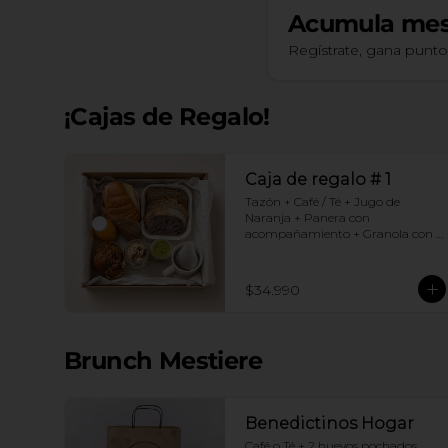
Acumula
mes
Regístrate, gana punt
¡Cajas de Regalo!
Caja de regalo # 1
Tazón + Café / Té + Jugo de 
Naranja + Panera con 
acompañamiento + Granola con 
yogurt + Croissant Jamón Queso + 
Muffin  de Arándanos
$34.990
Brunch Mestiere
Benedictinos Hogar
Café o Té + 2 huevos pochados 