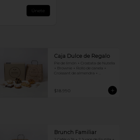
Únete
Caja Dulce de Regalo
Pie de limón + Crostata de Nutella 
+ Brownie + Rollo de canela + 
Croissant de almendra + 
Chocotorta
$18.990
Brunch Familiar
2 Cafés o Té + 2 Jugos de Frutilla + 