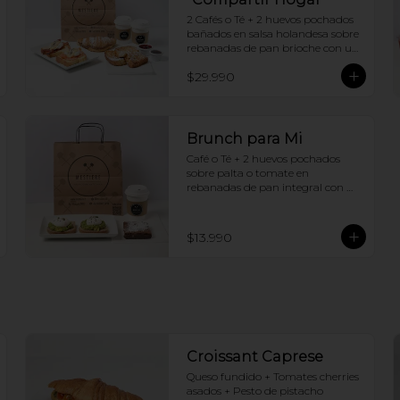
2 Cafés o Té + 2 huevos pochados 
bañados en salsa holandesa sobre 
rebanadas de pan brioche con un 
ingrediente de tu elección + 
$29.990
Tostadas francesas + Croissant de 
tu elección
Brunch para Mi
Café o Té + 2 huevos pochados 
sobre palta o tomate en 
rebanadas de pan integral con 
semillas + Brownie
$13.990
Croissant Caprese
Queso fundido + Tomates cherries 
asados + Pesto de pistacho