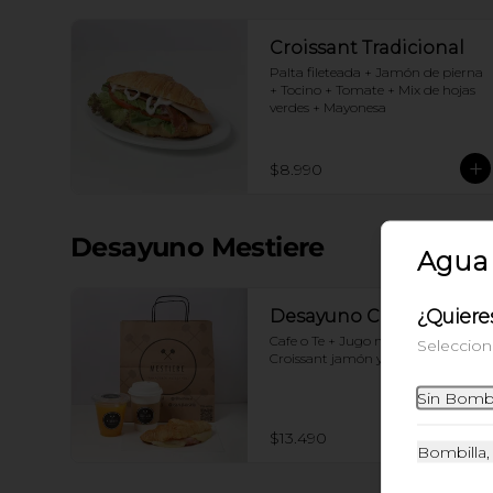
Croissant Tradicional
Palta fileteada + Jamón de pierna 
+ Tocino + Tomate + Mix de hojas 
verdes + Mayonesa
$8.990
Desayuno Mestiere
Agua 
¿Quiere
Desayuno Clásico
Cafe o Te + Jugo naranja + 
Seleccion
Croissant jamón y queso
Sin Bombil
$13.490
Bombilla,