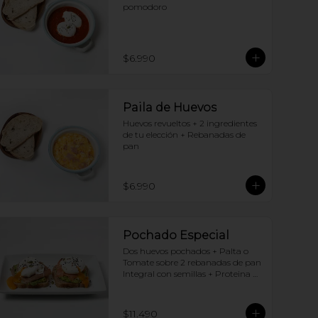
pomodoro
$6.990
Paila de Huevos
Huevos revueltos + 2 ingredientes 
de tu elección + Rebanadas de 
pan
$6.990
Pochado Especial
Dos huevos pochados + Palta o 
Tomate sobre 2 rebanadas de pan 
Integral con semillas + Proteina 
(elige una por huevo)
$11.490