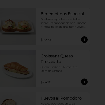
Benedictinos Especial
Dos huevos pochados + Palta 
sobre 2 rebanadas de pan Brioche 
+ Proteina (elige una por huevo) + 
Salsa holandesa
$13.990
Croissant Queso
Prosciutto
Queso fundido + Prosciutto 
(Jamón Serrano)
$7.490
Huevos al Pomodoro
Huevos pochados en salsa 