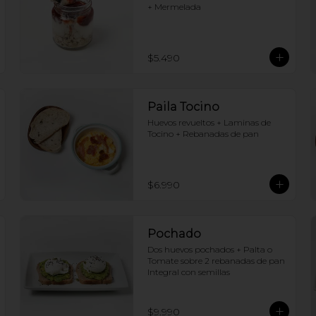
+ Mermelada
$5.490
Paila Tocino
Huevos revueltos + Laminas de 
Tocino + Rebanadas de pan
$6.990
Pochado
Dos huevos pochados + Palta o 
Tomate sobre 2 rebanadas de pan 
Integral con semillas
$9.990