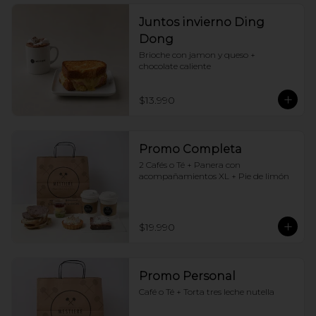
Juntos invierno Ding
Dong
Brioche con jamon y queso + 
chocolate caliente
$13.990
Promo Completa
2 Cafés o Té + Panera con 
acompañamientos XL + Pie de limón
$19.990
Promo Personal
Café o Té + Torta tres leche nutella