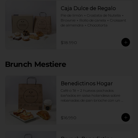
Caja Dulce de Regalo
Pie de limón + Crostata de Nutella + 
Brownie + Rollo de canela + Croissant 
de almendra + Chocotorta
$18.990
Brunch Mestiere
Benedictinos Hogar
Café o Té + 2 huevos pochados 
bañados en salsa holandesa sobre 
rebanadas de pan brioche con un 
ingrediente de tu elección + Croissant 
de almendras
$16.990