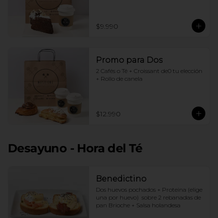
$9.990
Promo para Dos
2 Cafés o Té + Croissant de0 tu elección 
+ Rollo de canela
$12.990
Desayuno - Hora del Té
Benedictino
Dos huevos pochados + Proteina (elige 
una por huevo)  sobre 2 rebanadas de 
pan Brioche + Salsa holandesa