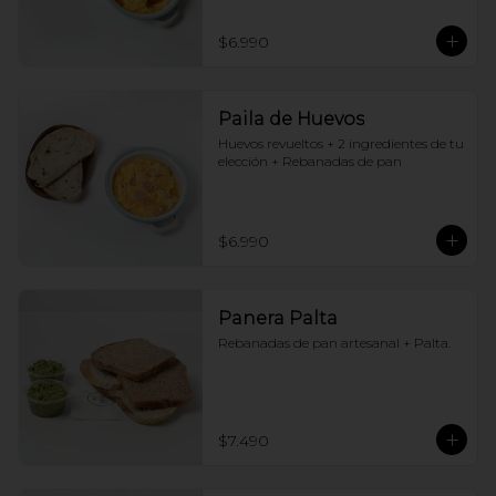
$6.990
Paila de Huevos
Huevos revueltos + 2 ingredientes de tu 
elección + Rebanadas de pan
$6.990
Panera Palta
Rebanadas de pan artesanal + Palta.
$7.490