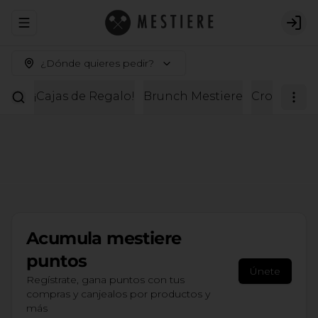
Abrir menu de navegación
Logi
¿Dónde quieres pedir?
¡Cajas de Regalo!
Brunch Mestiere
Croissante
Acumula
mestiere
puntos
Únete
Regístrate, gana puntos con tus
compras y canjealos por productos y
más