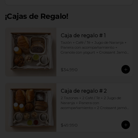
¡Cajas de Regalo!
Caja de regalo # 1
Tazón + Café / Té + Jugo de Naranja + 
Panera con acompañamiento + 
Granola con yogurt + Croissant Jamón 
Queso + Muffin  de Arándanos
$34.990
Caja de regalo # 2
2 Tazones + 2 Café / Té + 2 Jugo de 
Naranja + Panera con 
acompañamiento + 2 Croissant jamón 
queso + 2 Granolas con yogurt + 
Brownie +  Muffins de Arándano
$49.990