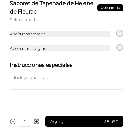
Sabores de Tapenade de Helene
$6.990
Obligatorio
de Fleurac
Seleccione 1
Ice Caramel Macchiatto
Shot Ristreto + Leche + Syrup + Hielo
Aceitunas Verdes
Aceitunas Negras
$5.490
Instrucciones especiales
Ice Caramel Macchiatto
Sin Azúcar
Shot de Ristreto + Leche + Syrup Sin 
Azúcar  + Hielo
$5.490
Agregar
$8.490
Ice Chai Latte