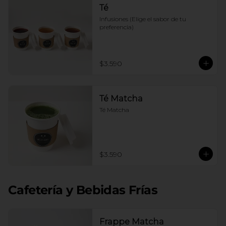
Té
Infusiones (Elige el sabor de tu 
preferencia)
$3.590
Té Matcha
Té Matcha
$3.590
Cafetería y Bebidas Frías
Frappe Matcha