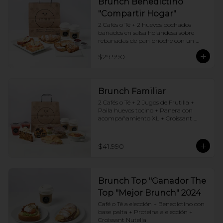
Brunch Benedictino
"Compartir Hogar"
2 Cafés o Té + 2 huevos pochados 
bañados en salsa holandesa sobre 
rebanadas de pan brioche con un 
ingrediente de tu elección + Tostadas 
$29.990
francesas + Croissant de tu elección
Brunch Familiar
2 Cafés o Té + 2 Jugos de Frutilla + 
Paila huevos tocino + Panera con 
acompañamiento XL + Croissant 
Jamón y Queso + Carrot cake + 
Chocotorta
$41.990
Brunch Top "Ganador The
Top "Mejor Brunch" 2024
Café o Té a elección + Benedictino con 
base palta + Proteina a elección + 
Croissant Nutella