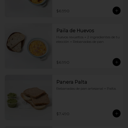
$6.990
Paila de Huevos
Huevos revueltos + 2 ingredientes de tu 
elección + Rebanadas de pan
$6.990
Panera Palta
Rebanadas de pan artesanal + Palta.
$7.490