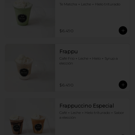
Te Matcha + Leche + Hielo triturado
$6.490
Frappu
Café Frio + Leche + Hielo + Syrup a 
elección
$6.490
Frappuccino Especial
Café + Leche + Hielo triturado + Sabor 
a elección