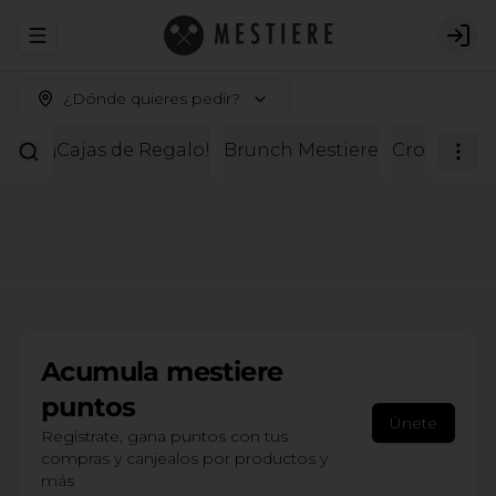
Abrir menu de navegación
Logi
¿Dónde quieres pedir?
¡Cajas de Regalo!
Brunch Mestiere
Croissante
Acumula
mestiere
puntos
Únete
Regístrate, gana puntos con tus
compras y canjealos por productos y
más