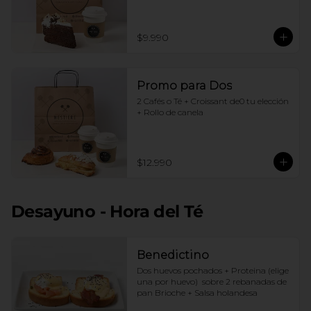
$9.990
Promo para Dos
2 Cafés o Té + Croissant de0 tu elección 
+ Rollo de canela
$12.990
Desayuno - Hora del Té
Benedictino
Dos huevos pochados + Proteina (elige 
una por huevo)  sobre 2 rebanadas de 
pan Brioche + Salsa holandesa