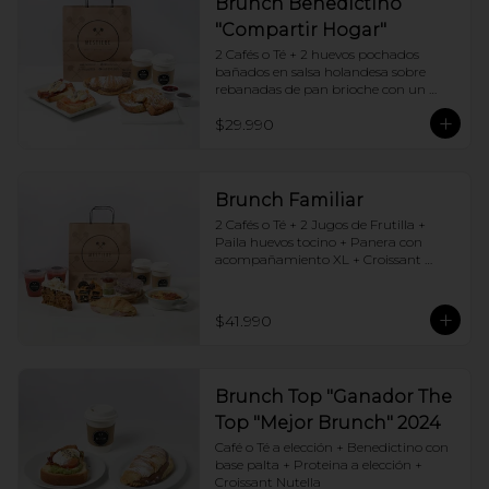
Brunch Benedictino
"Compartir Hogar"
2 Cafés o Té + 2 huevos pochados 
bañados en salsa holandesa sobre 
rebanadas de pan brioche con un 
ingrediente de tu elección + Tostadas 
$29.990
francesas + Croissant de tu elección
Brunch Familiar
2 Cafés o Té + 2 Jugos de Frutilla + 
Paila huevos tocino + Panera con 
acompañamiento XL + Croissant 
Jamón y Queso + Carrot cake + 
Chocotorta
$41.990
Brunch Top "Ganador The
Top "Mejor Brunch" 2024
Café o Té a elección + Benedictino con 
base palta + Proteina a elección + 
Croissant Nutella