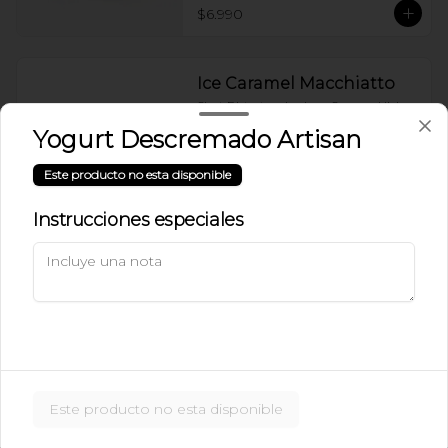
$6.990
Ice Caramel Macchiatto
Shot Ristreto + Leche + Syrup + Hielo
Yogurt Descremado Artisan
Este producto no esta disponible
$5.490
Instrucciones especiales
Ice Caramel Macchiatto
Sin Azúcar
Shot de Ristreto + Leche + Syrup Sin 
Azúcar  + Hielo
$5.490
Este producto no esta disponible
Ice Chai Latte