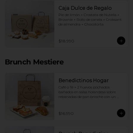
Caja Dulce de Regalo
Pie de limón + Crostata de Nutella + 
Brownie + Rollo de canela + Croissant 
de almendra + Chocotorta
$18.990
Brunch Mestiere
Benedictinos Hogar
Café o Té + 2 huevos pochados 
bañados en salsa holandesa sobre 
rebanadas de pan brioche con un 
ingrediente de tu elección + Croissant 
de almendras
$16.990