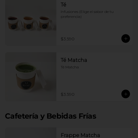
Té
Infusiones (Elige el sabor de tu 
preferencia)
$3.590
Té Matcha
Té Matcha
$3.590
Cafetería y Bebidas Frías
Frappe Matcha