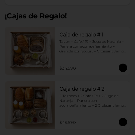
¡Cajas de Regalo!
Caja de regalo # 1
Tazón + Café / Té + Jugo de Naranja + 
Panera con acompañamiento + 
Granola con yogurt + Croissant Jamón 
Queso + Muffin  de Arándanos
$34.990
Caja de regalo # 2
2 Tazones + 2 Café / Té + 2 Jugo de 
Naranja + Panera con 
acompañamiento + 2 Croissant jamón 
queso + 2 Granolas con yogurt + 
Brownie +  Muffins de Arándano
$49.990