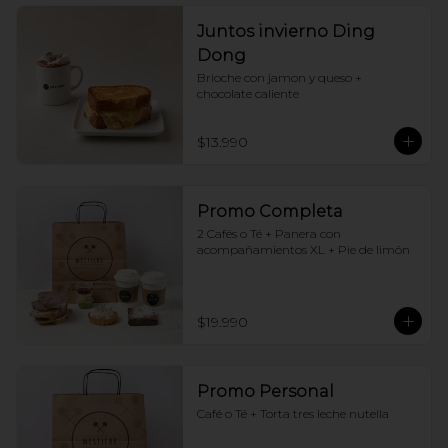
Juntos invierno Ding
Dong
Brioche con jamon y queso + 
chocolate caliente
$13.990
Promo Completa
2 Cafés o Té + Panera con 
acompañamientos XL + Pie de limón
$19.990
Promo Personal
Café o Té + Torta tres leche nutella