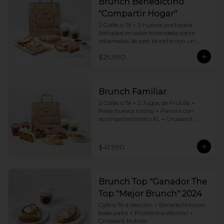
Brunch Benedictino
"Compartir Hogar"
2 Cafés o Té + 2 huevos pochados 
bañados en salsa holandesa sobre 
rebanadas de pan brioche con un 
ingrediente de tu elección + Tostadas 
$29.990
francesas + Croissant de tu elección
Brunch Familiar
2 Cafés o Té + 2 Jugos de Frutilla + 
Paila huevos tocino + Panera con 
acompañamiento XL + Croissant 
Jamón y Queso + Carrot cake + 
Chocotorta
$41.990
Brunch Top "Ganador The
Top "Mejor Brunch" 2024
Café o Té a elección + Benedictino con 
base palta + Proteina a elección + 
Croissant Nutella