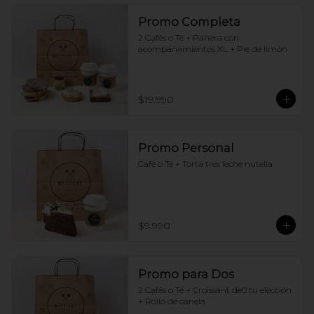
Promo Completa
2 Cafés o Té + Panera con 
acompañamientos XL + Pie de limón
$19.990
Promo Personal
Café o Té + Torta tres leche nutella
$9.990
Promo para Dos
2 Cafés o Té + Croissant de0 tu elección 
+ Rollo de canela