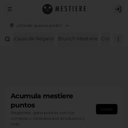
Abrir menu de navegación
Logi
¿Dónde quieres pedir?
¡Cajas de Regalo!
Brunch Mestiere
Croissante
Acumula
mestiere
puntos
Únete
Regístrate, gana puntos con tus
compras y canjealos por productos y
más