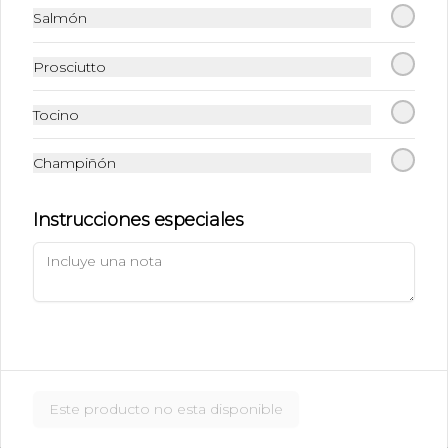
$5.490
Salmón
Prosciutto
Ice Caramel Macchiatto
Sin Azúcar
Tocino
Shot de Ristreto + Leche + Syrup Sin 
Azúcar  + Hielo
Champiñón
$5.490
Instrucciones especiales
Ice Chai Latte
Chai (Receta de la casa con azúcar) + 
Leche + Hielo
$5.190
Este producto no esta disponible
Ice Latte