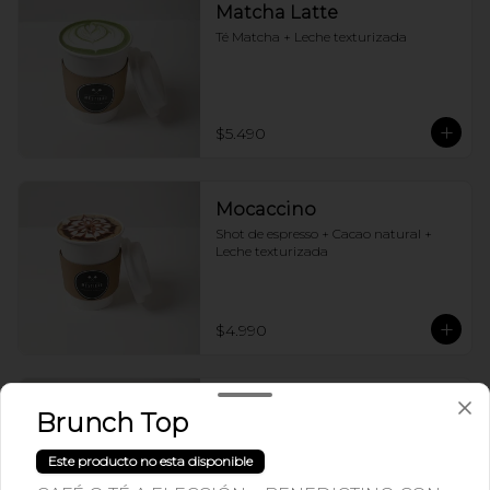
Matcha Latte
Té Matcha + Leche texturizada
$5.490
Mocaccino
Shot de espresso + Cacao natural + 
Leche texturizada
$4.990
Mocca After Eight
Brunch Top
Shot de espresso + Cacao natural + 
Leche texturizada + syrup de menta
Este producto no esta disponible