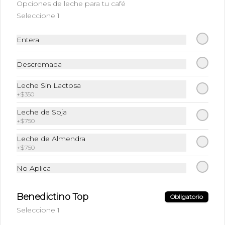
Opciones de leche para tu café
Café Frio + Leche + Hielo + Syrup a 
Seleccione 1
elección
Entera
$6.490
Descremada
Leche Sin Lactosa
Frappuccino Especial
+
$350
Café + Leche + Hielo triturado + Sabor 
a elección
Leche de Soja
+
$750
Leche de Almendra
$6.990
+
$750
No Aplica
Ice Caramel Macchiatto
Shot Ristreto + Leche + Syrup + Hielo
Benedictino Top
Obligatorio
Seleccione 1