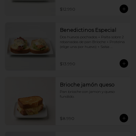
$12.990
Benedictinos Especial
Dos huevos pochados + Palta sobre 2 
rebanadas de pan Brioche + Proteina 
(elige una por huevo) + Salsa 
holandesa
$13.990
Brioche jamón queso
Pan brioche con jamon y queso 
fundido.
$8.990