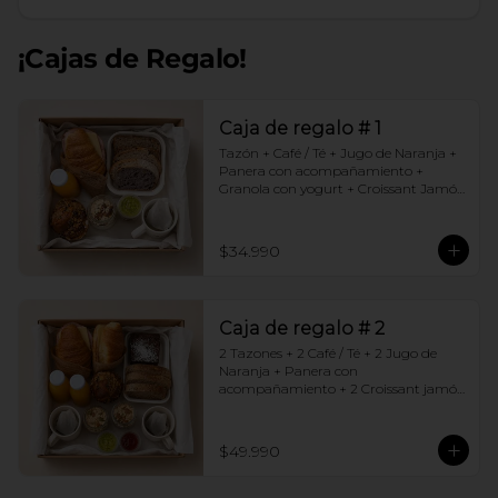
¡Cajas de Regalo!
Caja de regalo # 1
Tazón + Café / Té + Jugo de Naranja + 
Panera con acompañamiento + 
Granola con yogurt + Croissant Jamón 
Queso + Muffin  de Arándanos
$34.990
Caja de regalo # 2
2 Tazones + 2 Café / Té + 2 Jugo de 
Naranja + Panera con 
acompañamiento + 2 Croissant jamón 
queso + 2 Granolas con yogurt + 
Brownie +  Muffins de Arándano
$49.990