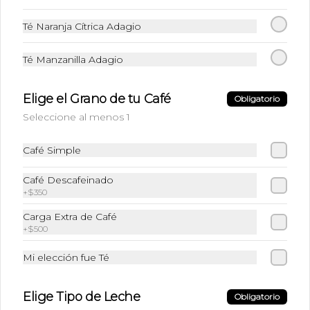
Té Matcha
Té Naranja Cítrica Adagio
Té Matcha
Té Manzanilla Adagio
$3.590
Elige el Grano de tu Café
Obligatorio
Seleccione al menos 1
Cafetería y Bebidas Frías
Café Simple
Frappe Matcha
Café Descafeinado
+
$350
Te Matcha + Leche + Hielo triturado
Carga Extra de Café
+
$500
$6.490
Mi elección fue Té
Elige Tipo de Leche
Obligatorio
Frappu