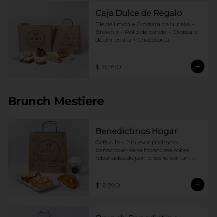
Caja Dulce de Regalo
Pie de limón + Crostata de Nutella + 
Brownie + Rollo de canela + Croissant 
de almendra + Chocotorta
$18.990
Brunch Mestiere
Benedictinos Hogar
Café o Té + 2 huevos pochados 
bañados en salsa holandesa sobre 
rebanadas de pan brioche con un 
ingrediente de tu elección + Croissant 
de almendras
$16.990