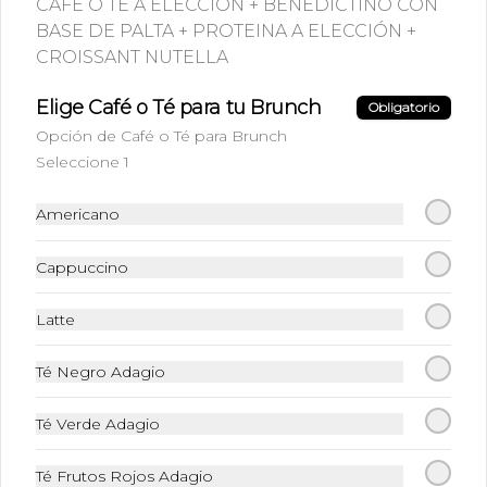
CAFÉ O TÉ A ELECCIÓN + BENEDICTINO CON
BASE DE PALTA + PROTEINA A ELECCIÓN +
$4.990
CROISSANT NUTELLA
Elige Café o Té para tu Brunch
Obligatorio
Mocca Blanco
Opción de Café o Té para Brunch
Shot de Espresso + Chocolate blanco + 
Leche
Seleccione 1
Americano
$4.290
Cappuccino
Té
Latte
Infusiones (Elige el sabor de tu 
preferencia)
Té Negro Adagio
Té Verde Adagio
$3.590
Té Frutos Rojos Adagio