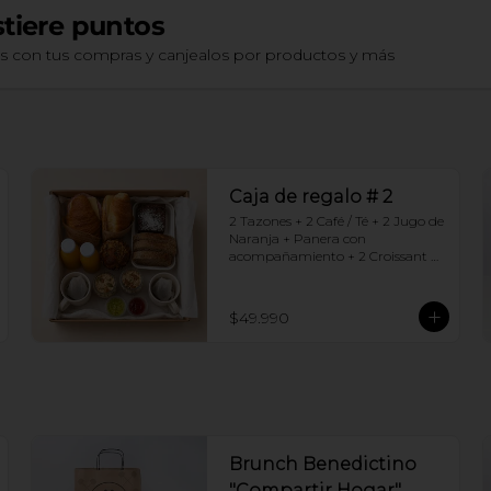
tiere puntos
os con tus compras y canjealos por productos y más
Caja de regalo # 2
2 Tazones + 2 Café / Té + 2 Jugo de 
Naranja + Panera con 
acompañamiento + 2 Croissant 
jamón queso + 2 Granolas con 
yogurt + Brownie +  Muffins de 
Arándano
$49.990
Brunch Benedictino
"Compartir Hogar"