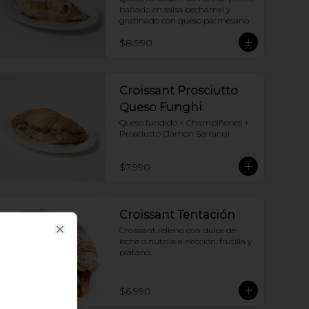
bañado en salsa bechamel y 
gratinado con queso parmesano
$8.990
Croissant Prosciutto
Queso Funghi
Queso fundido + Champiñones + 
Prosciutto (Jamón Serrano)
$7.990
Croissant Tentación
Croissant relleno con dulce de 
Close
leche o nutella a elección, frutilla y 
platano.
$6.990