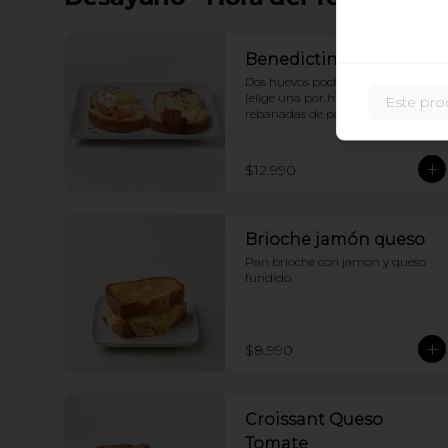
Benedictino
Dos huevos pochados + Proteina 
(elige una por huevo)  sobre 2 
Este pro
rebanadas de pan Brioche + Salsa 
holandesa
$12.990
Brioche jamón queso
Pan brioche con jamon y queso 
fundido.
$8.990
Croissant Queso
Tomate