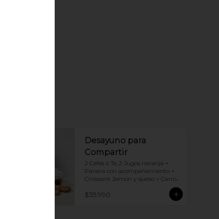
Desayuno para
Compartir
2 Cafes o Te, 2 Jugos naranja + 
Panera con acompañamiento + 
Croissant Jamon y queso + Carrot 
Cake + Crostata Dulce de leche
$35.990