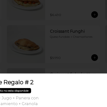
$6.490
Croissant Funghi
Queso fundido + Champiñones
$5.990
Croissant Salmón Hass
Queso crema + Salmón + Palta 
e Regalo # 2
fileteada + Mix de hojas verdes
to no esta disponible
 + Jugo + Panera con
$9.990
miento + Granola