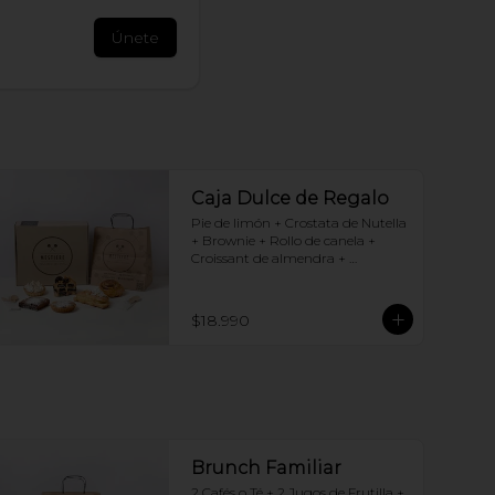
Únete
Caja Dulce de Regalo
Pie de limón + Crostata de Nutella 
+ Brownie + Rollo de canela + 
Croissant de almendra + 
Chocotorta
$18.990
Brunch Familiar
2 Cafés o Té + 2 Jugos de Frutilla + 