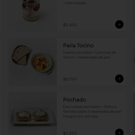
+ Mermelada
$5.490
Paila Tocino
Huevos revueltos + Laminas de 
Tocino + Rebanadas de pan
$6.990
Pochado
Dos huevos pochados + Palta o 
Tomate sobre 2 rebanadas de pan 
Integral con semillas
$9.990