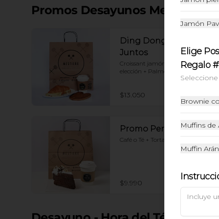
Promos Desayunos Mestiere
Jamón Pa
Ding Dong: Mejor
Elige Pos
Juntos
Regalo #
Croissant jamón queso+ Café a 
elección + Palmerita
Seleccione 
$13.050
Brownie c
Muffins de
Promo Personal
Café o Té + Torta tres leche nutella
Muffin Ará
Instrucci
$9.990
Desayuno - Hora del Té