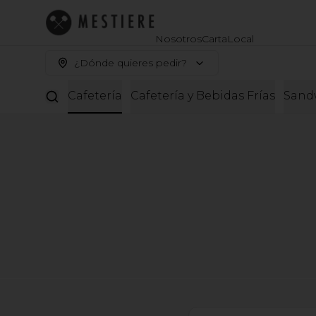
Nosotros
Carta
Local
¿Dónde quieres pedir?
ora del Té
Cafetería
Cafetería y Bebidas Frías
Sand