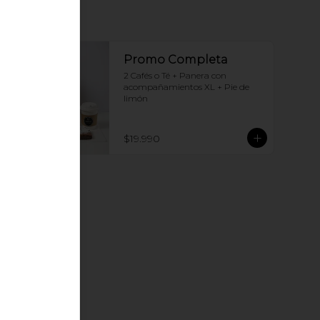
Promo Completa
2 Cafés o Té + Panera con 
acompañamientos XL + Pie de 
limón
$19.990