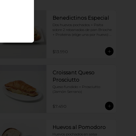
Benedictinos Especial
Dos huevos pochados + Palta 
sobre 2 rebanadas de pan Brioche 
+ Proteina (elige una por huevo) + 
Salsa holandesa
$13.990
Croissant Queso
Prosciutto
Queso fundido + Prosciutto 
(Jamón Serrano)
$7.490
Huevos al Pomodoro
Huevos pochados en salsa 