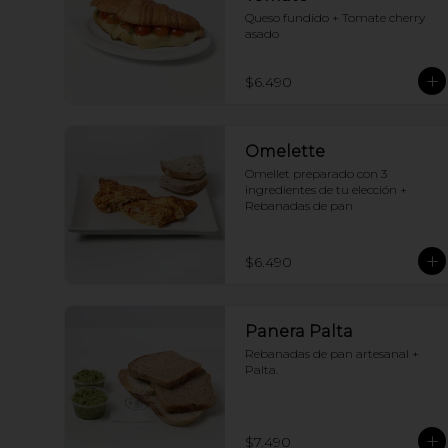
Queso fundido + Tomate cherry 
asado
$6.490
Omelette
Omellet preparado con 3 
ingredientes de tu elección + 
Rebanadas de pan
$6.490
Panera Palta
Rebanadas de pan artesanal + 
Palta.
$7.490