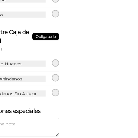
vo
Juntos invierno Ding
tre Caja de
Dong
Obligatorio
1
Brioche con jamon y queso + 
chocolate caliente
1
$13.990
on Nueces
 Arándanos
Promo para Dos
2 Cafés o Té + Croissant de0 tu 
ndanos Sin Azúcar
elección + Rollo de canela
ones especiales
$12.990