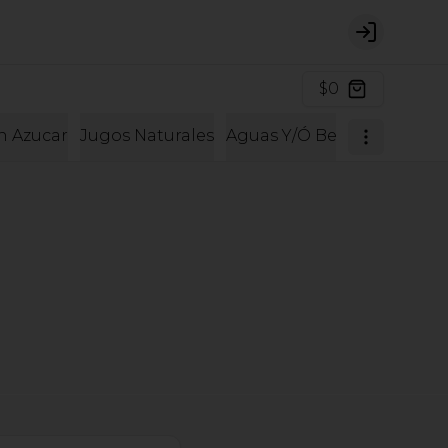
Login
$0
in Azucar
Jugos Naturales
Aguas Y/Ó Bebidas
Merca