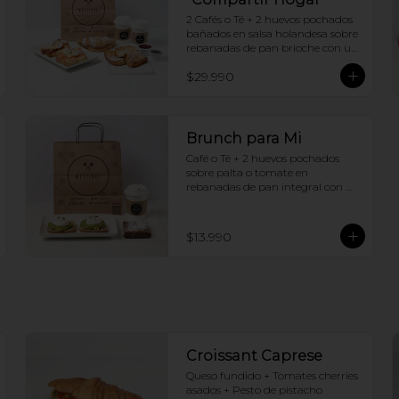
2 Cafés o Té + 2 huevos pochados 
bañados en salsa holandesa sobre 
rebanadas de pan brioche con un 
ingrediente de tu elección + 
$29.990
Tostadas francesas + Croissant de 
tu elección
Brunch para Mi
Café o Té + 2 huevos pochados 
sobre palta o tomate en 
rebanadas de pan integral con 
semillas + Brownie
$13.990
Croissant Caprese
Queso fundido + Tomates cherries 
asados + Pesto de pistacho