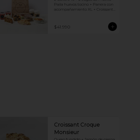
Paila huevos tocino + Panera con 
acompañamiento XL + Croissant 
Jamón y Queso + Carrot cake + 
Chocotorta
$41.990
Croissant Croque
Monsieur
Queso fundido + Jamón de pierna, 