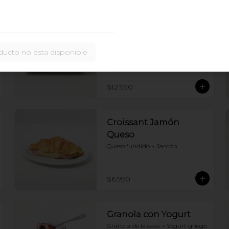
Benedictino Croissant
Croissant relleno con Salmón, 
Queso crema y 2 huevos pochados 
ducto no esta disponible
bañados en Salsa holandesa
$12.990
Croissant Jamón
Queso
Queso fundido + Jamón
$6.990
Granola con Yogurt
Granola de la casa + Yogurt griego 