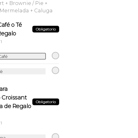
t + Brownie / Pie +
 Mermelada + Caluga
Francesa en Croissant
Nuestras tostadas francesas 
Café o Té
hechas en Croissant + Nutella
Obligatorio
Regalo
1
$7.990
Café
Té
ara
Desayuno del Chef
Cafe o Te + Paila de huevo tocino + 
Croissant
Croissant de tu elección
Obligatorio
ja de Regalo
$13.990
1
rna