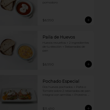
pomodoro
$6.990
Paila de Huevos
Huevos revueltos + 2 ingredientes 
de tu elección + Rebanadas de 
pan
$6.990
Pochado Especial
Dos huevos pochados + Palta o 
Tomate sobre 2 rebanadas de pan 
Integral con semillas + Proteina 
(elige una por huevo)
$11.490