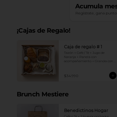
Acumula
mes
Regístrate, gana punt
¡Cajas de Regalo!
Caja de regalo # 1
Tazón + Café / Té + Jugo de 
Naranja + Panera con 
acompañamiento + Granola con 
yogurt + Croissant Jamón Queso + 
Muffin  de Arándanos
$34.990
Brunch Mestiere
Benedictinos Hogar
Café o Té + 2 huevos pochados 