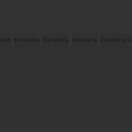
wich
Ensaladas
Panadería
Pastelería
Pastelería S