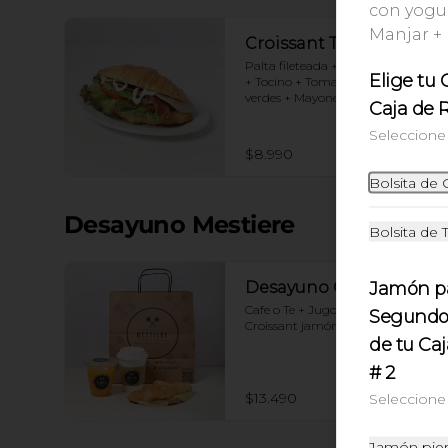
con yogur
Manjar +
Croissant Tradicional
Palta fileteada + Jamón de pierna 
Elige tu 
+ Tocino + Tomate + Mix de hojas 
verdes + Mayonesa
Caja de 
Seleccione 
$8.990
Bolsita de 
Desayuno Mestiere
Bolsita de 
Jamón p
Desayuno Clásico
Cafe o Te + Jugo naranja + 
Segundo 
Croissant jamón y queso
de tu Ca
# 2
$13.490
Seleccione 
Jamón pie