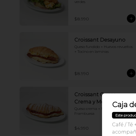
verdes
$8.990
Croissant Desayuno
Queso fundido + Huevos revueltos 
+ Tocino en laminas
$8.990
Croissant Queso
Crema y Mermelada
Caja d
Queso crema + Mermelada de 
Frambuesa
Este produc
Café / Té
$4.990
acompaña