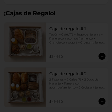
¡Cajas de Regalo!
Caja de regalo # 1
Tazón + Café / Té + Jugo de Naranja + 
Panera con acompañamiento + 
Granola con yogurt + Croissant Jamón 
Queso + Muffin  de Arándanos
$34.990
Caja de regalo # 2
2 Tazones + 2 Café / Té + 2 Jugo de 
Naranja + Panera con 
acompañamiento + 2 Croissant jamón 
queso + 2 Granolas con yogurt + 
Brownie +  Muffins de Arándano
$49.990