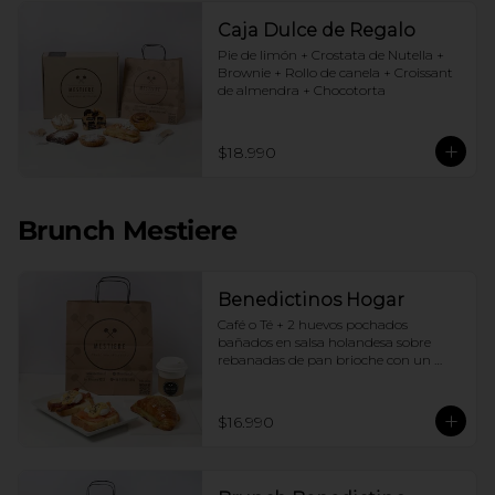
Caja Dulce de Regalo
Pie de limón + Crostata de Nutella + 
Brownie + Rollo de canela + Croissant 
de almendra + Chocotorta
$18.990
Brunch Mestiere
Benedictinos Hogar
Café o Té + 2 huevos pochados 
bañados en salsa holandesa sobre 
rebanadas de pan brioche con un 
ingrediente de tu elección + Croissant 
de almendras
$16.990