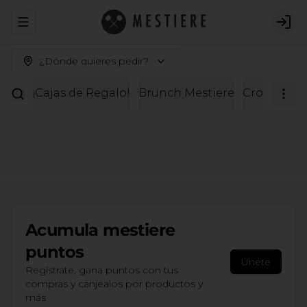
Abrir menu de navegación
Logi
¿Dónde quieres pedir?
¡Cajas de Regalo!
Brunch Mestiere
Croissante
Acumula
mestiere
puntos
Únete
Regístrate, gana puntos con tus
compras y canjealos por productos y
más