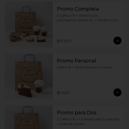
Promo Completa
2 Cafés o Té + Panera con 
acompañamientos XL + Pie de limón
$19.990
Promo Personal
Café o Té + Torta tres leche nutella
$9.990
Promo para Dos
2 Cafés o Té + Croissant de0 tu elección 
+ Rollo de canela