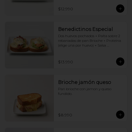
$12.990
Benedictinos Especial
Dos huevos pochados + Palta sobre 2 
rebanadas de pan Brioche + Proteina 
(elige una por huevo) + Salsa 
holandesa
$13.990
Brioche jamón queso
Pan brioche con jamon y queso 
fundido.
$8.990