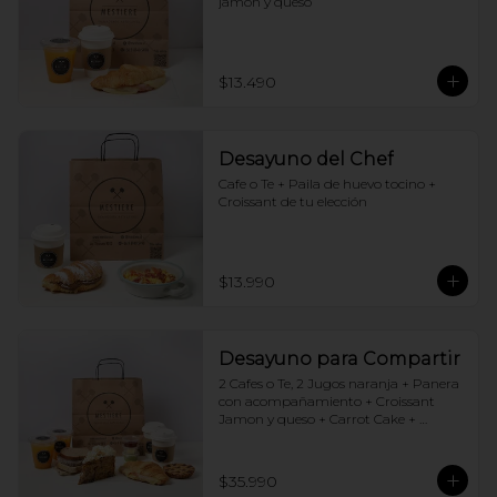
jamón y queso
$13.490
Desayuno del Chef
Cafe o Te + Paila de huevo tocino + 
Croissant de tu elección
$13.990
Desayuno para Compartir
2 Cafes o Te, 2 Jugos naranja + Panera 
con acompañamiento + Croissant 
Jamon y queso + Carrot Cake + 
Crostata Dulce de leche
$35.990