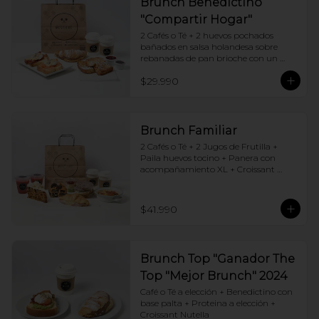
Brunch Benedictino
"Compartir Hogar"
2 Cafés o Té + 2 huevos pochados 
bañados en salsa holandesa sobre 
rebanadas de pan brioche con un 
ingrediente de tu elección + Tostadas 
$29.990
francesas + Croissant de tu elección
Brunch Familiar
2 Cafés o Té + 2 Jugos de Frutilla + 
Paila huevos tocino + Panera con 
acompañamiento XL + Croissant 
Jamón y Queso + Carrot cake + 
Chocotorta
$41.990
Brunch Top "Ganador The
Top "Mejor Brunch" 2024
Café o Té a elección + Benedictino con 
base palta + Proteina a elección + 
Croissant Nutella