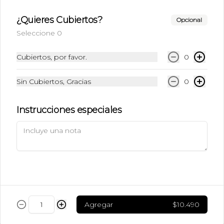
$5.490
¿Quieres Cubiertos?
Opcional
Seleccione 0
Ice Caramel Macchiatto
Sin Azúcar
Cubiertos, por favor.
0
Shot de Ristreto + Leche + Syrup Sin 
Azúcar  + Hielo
Sin Cubiertos, Gracias
0
$5.490
Instrucciones especiales
Ice Chai Latte
Chai (Receta de la casa con azúcar) + 
Leche + Hielo
$5.190
Agregar
$10.490
Ice Latte