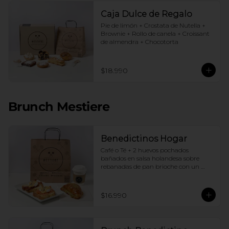
Caja Dulce de Regalo
Pie de limón + Crostata de Nutella + 
Brownie + Rollo de canela + Croissant 
de almendra + Chocotorta
$18.990
Brunch Mestiere
Benedictinos Hogar
Café o Té + 2 huevos pochados 
bañados en salsa holandesa sobre 
rebanadas de pan brioche con un 
ingrediente de tu elección + Croissant 
de almendras
$16.990