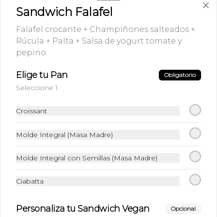
Matcha Latte
Sandwich Falafel
Té Matcha + Leche texturizada
Falafel crocante + Champiñones salteados +
Rúcula + Palta + Salsa de yogurt tomate y
pepino
$5.490
Elige tu Pan
Obligatorio
Seleccione 1
Mocaccino
Shot de espresso + Cacao natural + 
Croissant
Leche texturizada
Molde Integral (Masa Madre)
$4.990
Molde Integral con Semillas (Masa Madre)
Mocca After Eight
Ciabatta
Shot de espresso + Cacao natural + 
Leche texturizada + syrup de menta
Personaliza tu Sandwich Vegan
Opcional