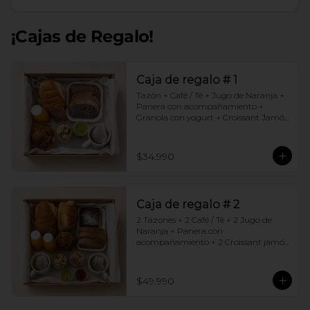
¡Cajas de Regalo!
Caja de regalo # 1
Tazón + Café / Té + Jugo de Naranja + 
Panera con acompañamiento + 
Granola con yogurt + Croissant Jamón 
Queso + Muffin  de Arándanos
$34.990
Caja de regalo # 2
2 Tazones + 2 Café / Té + 2 Jugo de 
Naranja + Panera con 
acompañamiento + 2 Croissant jamón 
queso + 2 Granolas con yogurt + 
Brownie +  Muffins de Arándano
$49.990