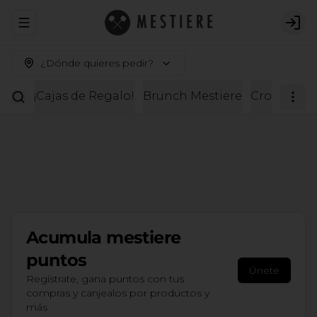
Abrir menu de navegación
Logi
¿Dónde quieres pedir?
¡Cajas de Regalo!
Brunch Mestiere
Croissante
Acumula
mestiere
puntos
Únete
Regístrate, gana puntos con tus
compras y canjealos por productos y
más