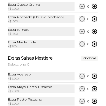
Café Frio + Leche + Hielo + Syrup a 
Extra Queso Crema
0
elección
+
$2.000
Extra Pochado (1 huevo pochado)
0
+
$1.500
$6.490
Extra Tomate
0
+
$1.500
Frappuccino Especial
Extra Mantequilla
0
Café + Leche + Hielo triturado + Sabor 
+
$700
a elección
Extras Salsas Mestiere
Opcional
Seleccione 0
$6.990
Extra Aderezo
0
+
$2.000
Ice Caramel Macchiatto
Extra Mayo Pesto Pistacho
Shot Ristreto + Leche + Syrup + Hielo
0
+
$2.000
Extra Pesto Pistacho
0
+
$2.000