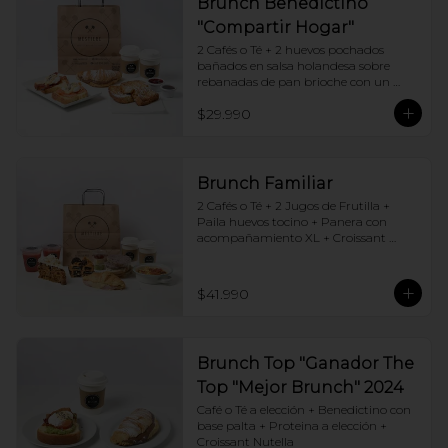
Brunch Benedictino
"Compartir Hogar"
2 Cafés o Té + 2 huevos pochados 
bañados en salsa holandesa sobre 
rebanadas de pan brioche con un 
ingrediente de tu elección + Tostadas 
$29.990
francesas + Croissant de tu elección
Brunch Familiar
2 Cafés o Té + 2 Jugos de Frutilla + 
Paila huevos tocino + Panera con 
acompañamiento XL + Croissant 
Jamón y Queso + Carrot cake + 
Chocotorta
$41.990
Brunch Top "Ganador The
Top "Mejor Brunch" 2024
Café o Té a elección + Benedictino con 
base palta + Proteina a elección + 
Croissant Nutella