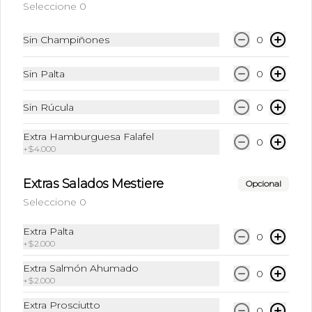
Seleccione 0
$4.990
Sin Champiñones
0
Mocca Blanco
Sin Palta
0
Shot de Espresso + Chocolate blanco + 
Leche
Sin Rúcula
0
Extra Hamburguesa Falafel
0
$4.290
+
$4.000
Extras Salados Mestiere
Opcional
Té
Seleccione 0
Infusiones (Elige el sabor de tu 
preferencia)
Extra Palta
0
+
$2.000
Extra Salmón Ahumado
0
$3.590
+
$2.000
Extra Prosciutto
0