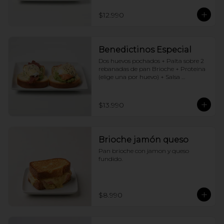
$12.990
Benedictinos Especial
Dos huevos pochados + Palta sobre 2 
rebanadas de pan Brioche + Proteina 
(elige una por huevo) + Salsa 
holandesa
$13.990
Brioche jamón queso
Pan brioche con jamon y queso 
fundido.
$8.990