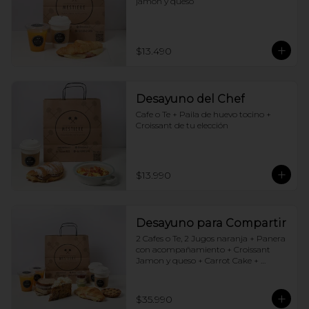
jamón y queso
$13.490
Desayuno del Chef
Cafe o Te + Paila de huevo tocino + 
Croissant de tu elección
$13.990
Desayuno para Compartir
2 Cafes o Te, 2 Jugos naranja + Panera 
con acompañamiento + Croissant 
Jamon y queso + Carrot Cake + 
Crostata Dulce de leche
$35.990