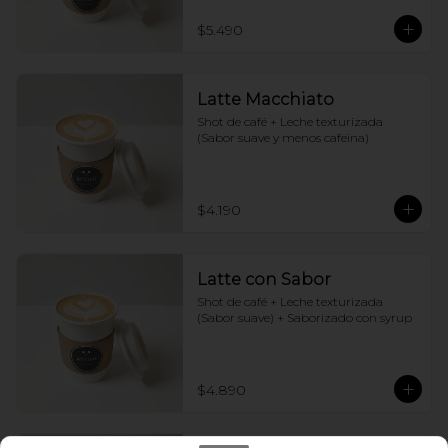
$5.490
Latte Macchiato
Shot de café + Leche texturizada 
(Sabor suave y menos cafeina)
$4.190
Latte con Sabor
Shot de café + Leche texturizada 
(Sabor suave) + Saborizado con syrup
$4.890