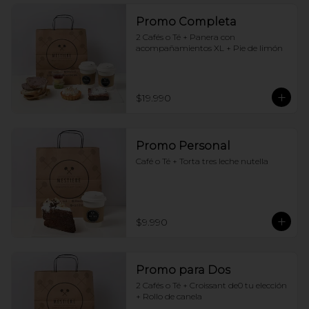
Promo Completa
2 Cafés o Té + Panera con 
acompañamientos XL + Pie de limón
$19.990
Promo Personal
Café o Té + Torta tres leche nutella
$9.990
Promo para Dos
2 Cafés o Té + Croissant de0 tu elección 
+ Rollo de canela